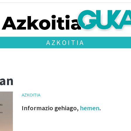
AZKOITIA
uan
AZKOITIA
Informazio gehiago,
hemen
.