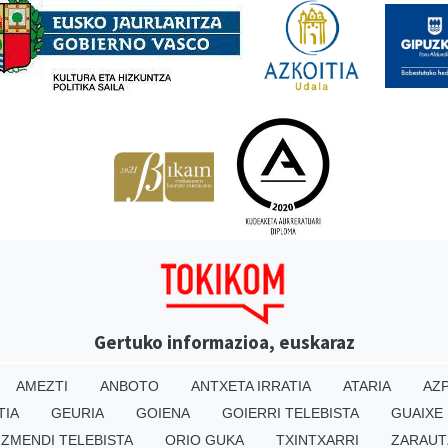
Gertuko informazioa, euskaraz
AMEZTI
ANBOTO
ANTXETA IRRATIA
ATARIA
AZP
TIA
GEURIA
GOIENA
GOIERRI TELEBISTA
GUAIXE
IZMENDI TELEBISTA
ORIO GUKA
TXINTXARRI
ZARAUT