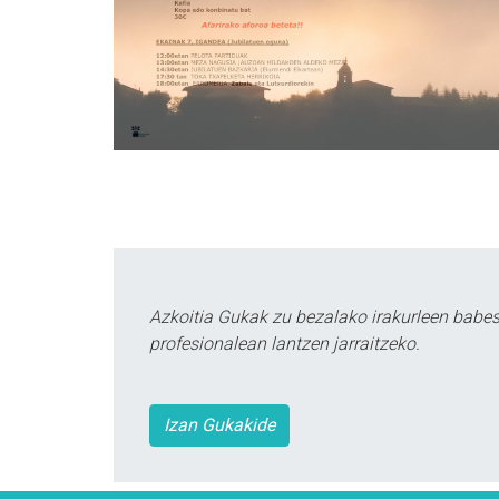
Azkoitia Gukak zu bezalako irakurleen babe
profesionalean lantzen jarraitzeko.
Izan Gukakide