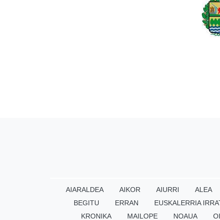
AIARALDEA
AIKOR
AIURRI
ALEA
BEGITU
ERRAN
EUSKALERRIA IRRA
KRONIKA
MAILOPE
NOAUA
O