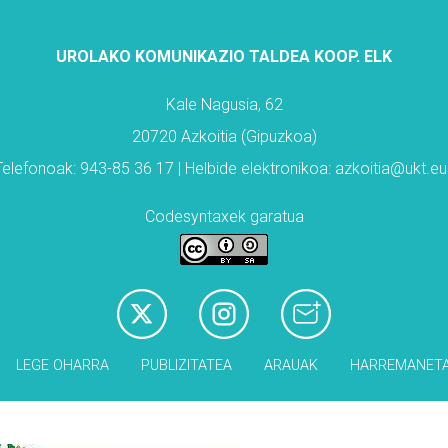
UROLAKO KOMUNIKAZIO TALDEA KOOP. ELK
Kale Nagusia, 62
20720 Azkoitia (Gipuzkoa)
Telefonoak: 943-85 36 17 | Helbide elektronikoa: azkoitia@ukt.eu
Codesyntaxek garatua
LEGE OHARRA
PUBLIZITATEA
ARAUAK
HARREMANET
Babesleak