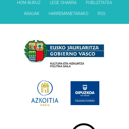
HONI BURUZ
LEGE OHARRA
PUBLIZITATEA
ARAUAK
HARREMANETARAKO
RSS
Babesleak