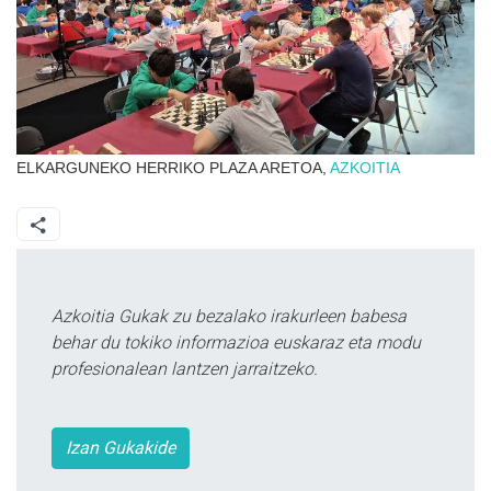
ELKARGUNEKO HERRIKO PLAZA ARETOA,
AZKOITIA
Azkoitia Gukak zu bezalako irakurleen babesa
behar du tokiko informazioa euskaraz eta modu
profesionalean lantzen jarraitzeko.
Izan Gukakide