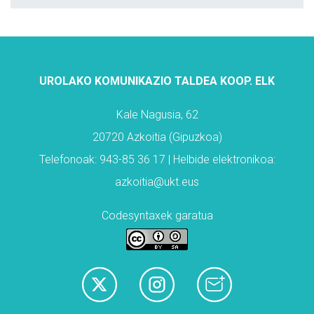
UROLAKO KOMUNIKAZIO TALDEA KOOP. ELK
Kale Nagusia, 62
20720 Azkoitia (Gipuzkoa)
Telefonoak: 943-85 36 17 | Helbide elektronikoa:
azkoitia@ukt.eus
Codesyntaxek garatua