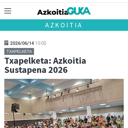
AZKOITIA
2026/06/14
10:00
TXAPELKETA
Txapelketa: Azkoitia
Sustapena 2026