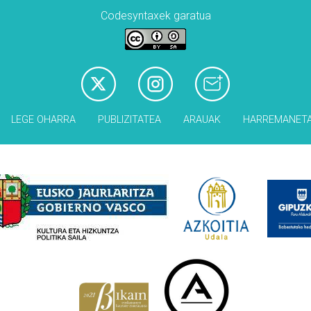
Codesyntaxek garatua
LEGE OHARRA
PUBLIZITATEA
ARAUAK
HARREMANET
Babesleak