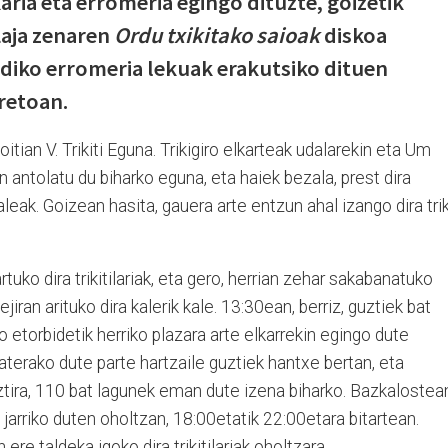
zkaria eta erromeria egingo dituzte, goizetik
 Laja zenaren
Ordu txikitako saioak
diskoa
diko erromeria lekuak erakutsiko dituen
retoan.
itian V. Trikiti Eguna. Trikigiro elkarteak udalarekin eta Um
 antolatu du biharko eguna, eta haiek bezala, prest dira
izaleak. Goizean hasita, gauera arte entzun ahal izango dira trik
uko dira trikitilariak, eta gero, herrian zehar sakabanatuko
ejiran arituko dira kalerik kale. 13:30ean, berriz, guztiek bat
xo etorbidetik herriko plazara arte elkarrekin egingo dute
a aterako dute parte hartzaile guztiek hantxe bertan, eta
tira, 110 bat lagunek eman dute izena biharko. Bazkalostea
 jarriko duten oholtzan, 18:00etatik 22:00etara bitartean.
 ere taldeka igoko dira trikitilariak oholtzara.