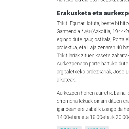
Erakusketa eta aurkez
Trikiti Egunari lotuta, beste bi hi
Garmendia
Laja
(Azkoitia, 1944-20
egingo dute gaur, ostirala, Portal
proiektua, eta Laja zenaren 40 bat
Trikitilariak zituen kasete zaharra
Aurkezpenean parte hartuko dute 
argitaletxeko ordezkariak, Jose 
alkateak.
Aurkezpen horren aurretik, baina, 
erromeria lekuak oinarri dituen e
igandean ere zabalik izango da he
14:00etara eta 18:00etatik 20:00