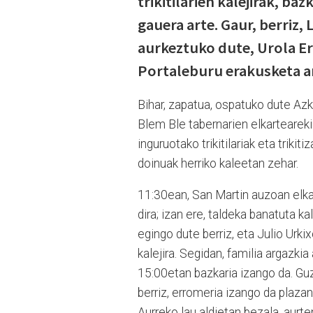
trikitilarien kalejirak, ba
gauera arte. Gaur, berriz,
aurkeztuko dute, Urola Er
Portaleburu erakusketa a
Bihar, zapatua, ospatuko dute Azko
Blem Ble tabernarien elkartearekin
inguruotako trikitilariak eta trikit
doinuak herriko kaleetan zehar.
11:30ean, San Martin auzoan elkart
dira; izan ere, taldeka banatuta kal
egingo dute berriz, eta Julio Urki
kalejira. Segidan, familia argazki
15:00etan bazkaria izango da. Guz
berriz, erromeria izango da plazan
Aurreko lau aldietan bezala, aurten