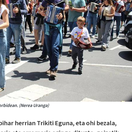
etorbidean. (Nerea Uranga)
har herrian Trikiti Eguna, eta ohi bezala,