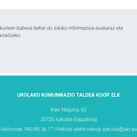
kurleen babesa behar du tokiko informazioa euskaraz eta
rraitzeko.
UROLAKO KOMUNIKAZIO TALDEA KOOP. ELK
Kale Nagusia, 62
20720 Azkoitia (Gipuzkoa)
Telefonoak: 943-85 36 17 | Helbide elektronikoa: azkoitia@ukt.eu