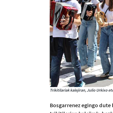
Trikitilariak kalejiran, Julio Urkixo 
Bosgarrenez egingo dute bi