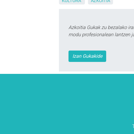
KULTURA
AZKOITIA
Azkoitia Gukak zu bezalako ira
modu profesionalean lantzen ja
Izan Gukakide