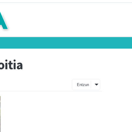
oitia
Entzun