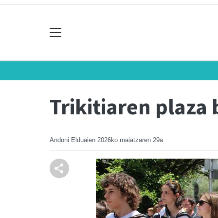
Trikitiaren plaza
Andoni Elduaien
2026ko maiatzaren 29a