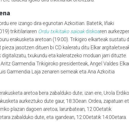
pena
tzordu ere izango dira egunotan Azkoitian. Batetik, Iñaki
19) trikitilariaren
Ordu txikitako saioak
diskoa
ren aurkezpe
eburu erakusketa aretoan (19:00). Trikigiro elkarteak sustatu 
 pieza jasotzen dituen bi CD kaleratu ditu Elkar argitaletxeak
k digitalizatu, txukundu eta kaleratzeko moduan jarri dituzte.
Aritz Garmendia Trikigiroko presidenteak, Angel Valdes Elka
Luis Garmendia Laja zenaren semeak eta Ana Azkoitia
erakusketa aretoa bera zabalduko dute; izan ere, Urola Erdik
rakusketa aurkeztuko dute gaur, 18:30ean. Ordea, zapatuan e
rriko plazan dagoen aretoa; larunbatean, 12:00etatik
etara zabalduko dute, eta igandean, 12:00etatik 14:00etara.