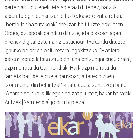
parte hartu dutenek, eta adierazi dutenez, batzuk
alboratu egin behar izan dituzte, kasete zaharretan,
"herdoilak hartutakoak" ere izan baitituzte eskuetan.
Ordea, oztopoak gainditu dituzte, eta diskoan ageri
direnak digitalizatu nahiz estudioan txukundu dituzte,
"gaurko belarrien ohituretara" egokitzeko. "Hasiera
batean korapilatsua zirudien lana entzungai dugu orain",
azpimarratu du Garmendiak. Hark azpimarratu du
"amets bat" bete duela gaurkoan, aitarekin zuen
"zorraren erdia behintzat" kitatu duela sentitzen baitu.
"Aitaren soinua isilik egon da zazpi urtez, bakar-bakarrik
Aritzek [Garmendia] jo ditu bi pieza".