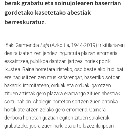
berak grabatu eta soinujolearen baserrian
gordetako kasetetako abestiak
berreskuratuz.
Iñaki Garmendia
Laja
(Azkoitia, 1944-2019) trikitilariaren
desira izaten zen jendez inguratuta plazan erromeria
eskaintzea, publikoa dantzan jartzea, horiek pozik
ikustea. Baina horretara iristeko, oso bestelako irudi bat
ere nagusitzen zen musikariarengan; baserriko sotoan,
bakarrik, intimitatean, orduak eta orduak igarotzen
zituen artistak gero plazara eramango zituen abestiak
sortu nahian. Ahalegin horretan sortzen zuen erronka,
hortik ateratzen zelako gero erromeria. Gainera,
denbora horretan guztian egiten zituen saiakerak
grabatzeko joera zuen hark, eta urte luzez ilunpean