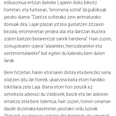
eskusoinua entzun daiteke Lajaren disko bikoitz
horretan, eta funtsean, "erromeria sotila" da publikoak
jasoko duena. "Dantza solterako zein arrimaturako
doinuak dira, Lajari plazan jotzea gustatzen zitzaion
bezala, erromerietan jendea alai eta dantzan ikustea
izaten baitzen berarentzat saririk handiena". Hain zuzen,
soinujolearen izaera "alaiarekin, herrizalearekin eta
sentimentalarekin" bat egiten du kaleratu berri duten
lanak.
Bere hitzetan, haren etorriaren distira eta berezko sena
islatzen ditu lan horrek, ukaezina baita etorri handiko
trikitilaria zela Laja. Baina etorri hori zerutik ez
zetorkiola adierazi du Valdesek, baizik eta lan askoren
emaitza zela bere talentua; hain zuzen, horren oinarrian
daude dozenaka kasetetan jasotako ordu luzeak.
"Bakarrik zaudenean sortzen dira borrokak eta erronkak,