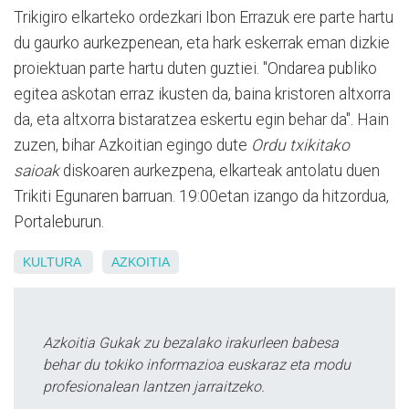
Trikigiro elkarteko ordezkari Ibon Errazuk ere parte hartu
du gaurko aurkezpenean, eta hark eskerrak eman dizkie
proiektuan parte hartu duten guztiei. "Ondarea publiko
egitea askotan erraz ikusten da, baina kristoren altxorra
da, eta altxorra bistaratzea eskertu egin behar da". Hain
zuzen, bihar Azkoitian egingo dute
Ordu txikitako
saioak
diskoaren aurkezpena, elkarteak antolatu duen
Trikiti Egunaren barruan. 19:00etan izango da hitzordua,
Portaleburun.
KULTURA
AZKOITIA
Azkoitia Gukak zu bezalako irakurleen babesa
behar du tokiko informazioa euskaraz eta modu
profesionalean lantzen jarraitzeko.