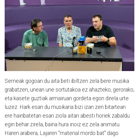
Semeak gogoan du aita beti ibiltzen zela bere musika
grabatzen, unean une sortutakoa ez ahazteko, gerorako,
eta kasete guztiak armairuan gordeta egon direla urte
luzez. Hark esan du musikaria bizi izan zen bitartean
ere hainbatetan esan ziola aitari abesti horiek zabaldu
egin behar zirela, baina hura inoiz ez zela animatu.
Haren arabera, Lajaren "material mordo bat" dago