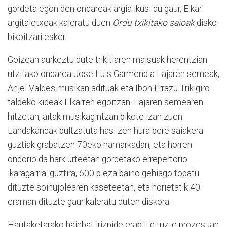
gordeta egon den ondareak argia ikusi du gaur, Elkar
argitaletxeak kaleratu duen
Ordu txikitako saioak
disko
bikoitzari esker.
Goizean aurkeztu dute trikitiaren maisuak herentzian
utzitako ondarea Jose Luis Garmendia Lajaren semeak,
Anjel Valdes musikan adituak eta Ibon Errazu Trikigiro
taldeko kideak Elkarren egoitzan. Lajaren semearen
hitzetan, aitak musikagintzan bikote izan zuen
Landakandak bultzatuta hasi zen hura bere saiakera
guztiak grabatzen 70eko hamarkadan, eta horren
ondorio da hark urteetan gordetako errepertorio
ikaragarria: guztira, 600 pieza baino gehiago topatu
dituzte soinujolearen kaseteetan, eta horietatik 40
eraman dituzte gaur kaleratu duten diskora.
Hautaketarako hainbat irizpide erabili dituzte prozesuan