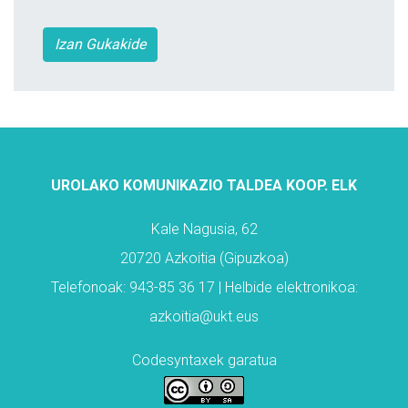
Izan Gukakide
UROLAKO KOMUNIKAZIO TALDEA KOOP. ELK
Kale Nagusia, 62
20720 Azkoitia (Gipuzkoa)
Telefonoak: 943-85 36 17 | Helbide elektronikoa:
azkoitia@ukt.eus
Codesyntaxek garatua