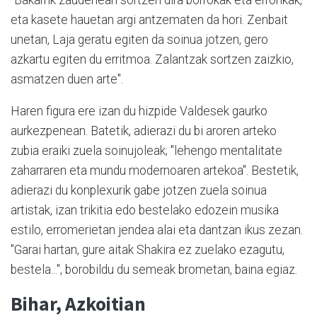
eta kasete hauetan argi antzematen da hori. Zenbait
unetan, Laja geratu egiten da soinua jotzen, gero
azkartu egiten du erritmoa. Zalantzak sortzen zaizkio,
asmatzen duen arte".
Haren figura ere izan du hizpide Valdesek gaurko
aurkezpenean. Batetik, adierazi du bi aroren arteko
zubia eraiki zuela soinujoleak; "lehengo mentalitate
zaharraren eta mundu modernoaren artekoa". Bestetik,
adierazi du konplexurik gabe jotzen zuela soinua
artistak, izan trikitia edo bestelako edozein musika
estilo, erromerietan jendea alai eta dantzan ikus zezan.
"Garai hartan, gure aitak Shakira ez zuelako ezagutu,
bestela...", borobildu du semeak brometan, baina egiaz.
Bihar, Azkoitian