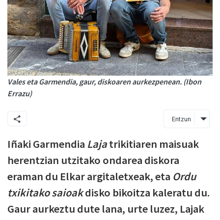
Vales eta Garmendia, gaur, diskoaren aurkezpenean. (Ibon
Errazu)
Entzun
Iñaki Garmendia
Laja
trikitiaren maisuak
herentzian utzitako ondarea diskora
eraman du Elkar argitaletxeak, eta
Ordu
txikitako saioak
disko bikoitza kaleratu du.
Gaur aurkeztu dute lana, urte luzez, Lajak