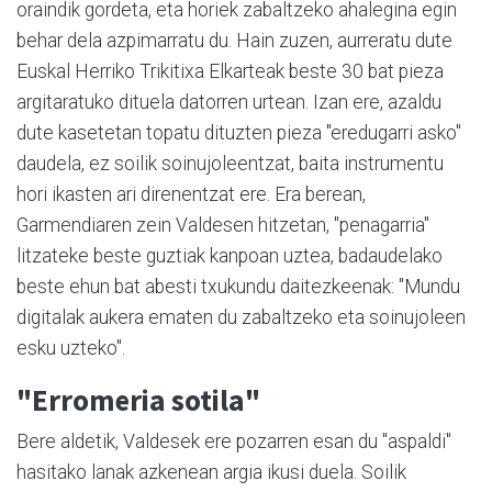
oraindik gordeta, eta horiek zabaltzeko ahalegina egin
behar dela azpimarratu du. Hain zuzen, aurreratu dute
Euskal Herriko Trikitixa Elkarteak beste 30 bat pieza
argitaratuko dituela datorren urtean. Izan ere, azaldu
dute kasetetan topatu dituzten pieza "eredugarri asko"
daudela, ez soilik soinujoleentzat, baita instrumentu
hori ikasten ari direnentzat ere. Era berean,
Garmendiaren zein Valdesen hitzetan, "penagarria"
litzateke beste guztiak kanpoan uztea, badaudelako
beste ehun bat abesti txukundu daitezkeenak: "Mundu
digitalak aukera ematen du zabaltzeko eta soinujoleen
esku uzteko".
"Erromeria sotila"
Bere aldetik, Valdesek ere pozarren esan du "aspaldi"
hasitako lanak azkenean argia ikusi duela. Soilik