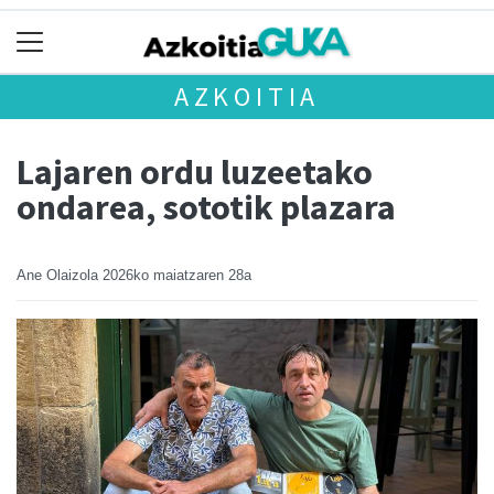
AZKOITIA
Lajaren ordu luzeetako
ondarea, sototik plazara
Ane Olaizola
2026ko maiatzaren 28a