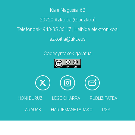
Kale Nagusia, 62
20720 Azkoitia (Gipuzkoa)
Telefonoak: 943-85 36 17 | Helbide elektronikoa:
azkoitia@ukt.eus
Codesyntaxek garatua
HONI BURUZ
LEGE OHARRA
PUBLIZITATEA
ARAUAK
HARREMANETARAKO
RSS
Babesleak