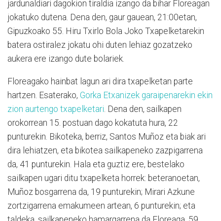
jardunaldiari dagokion tiraldia izango da bihar Floreagan
jokatuko dutena. Dena den, gaur gauean, 21:00etan,
Gipuzkoako 55. Hiru Txirlo Bola Joko Txapelketarekin
batera ostiralez jokatu ohi duten lehiaz gozatzeko
aukera ere izango dute bolariek.
Floreagako hainbat lagun ari dira txapelketan parte
hartzen. Esaterako,
Gorka Etxanizek garaipenarekin ekin
zion aurtengo txapelketari
. Dena den, sailkapen
orokorrean 15. postuan dago kokatuta hura, 22
punturekin. Bikoteka, berriz, Santos Muñoz eta biak ari
dira lehiatzen, eta bikotea sailkapeneko zazpigarrena
da, 41 punturekin. Hala eta guztiz ere, bestelako
sailkapen ugari ditu txapelketa horrek: beteranoetan,
Muñoz bosgarrena da, 19 punturekin; Mirari Azkune
zortzigarrena emakumeen artean, 6 punturekin; eta
taldeka, sailkapeneko hamargarrena da Floreaga, 59