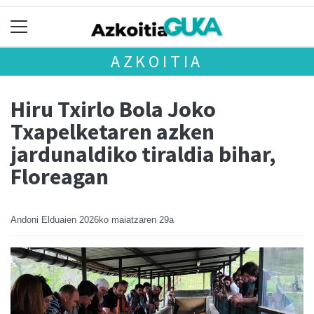
AZKOITIA
Hiru Txirlo Bola Joko
Txapelketaren azken
jardunaldiko tiraldia bihar,
Floreagan
Andoni Elduaien
2026ko maiatzaren 29a