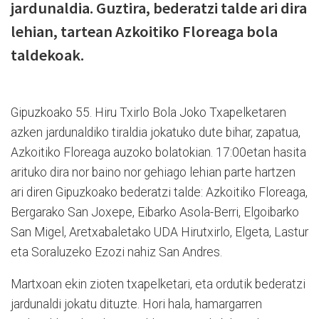
jardunaldia. Guztira, bederatzi talde ari dira
lehian, tartean Azkoitiko Floreaga bola
taldekoak.
Gipuzkoako 55. Hiru Txirlo Bola Joko Txapelketaren
azken jardunaldiko tiraldia jokatuko dute bihar, zapatua,
Azkoitiko Floreaga auzoko bolatokian. 17:00etan hasita
arituko dira nor baino nor gehiago lehian parte hartzen
ari diren Gipuzkoako bederatzi talde: Azkoitiko Floreaga,
Bergarako San Joxepe, Eibarko Asola-Berri, Elgoibarko
San Migel, Aretxabaletako UDA Hirutxirlo, Elgeta, Lastur
eta Soraluzeko Ezozi nahiz San Andres.
Martxoan ekin zioten txapelketari, eta ordutik bederatzi
jardunaldi jokatu dituzte. Hori hala, hamargarren