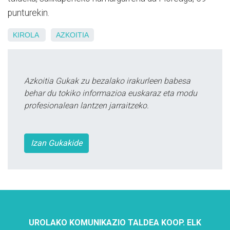
punturekin.
KIROLA
AZKOITIA
Azkoitia Gukak zu bezalako irakurleen babesa
behar du tokiko informazioa euskaraz eta modu
profesionalean lantzen jarraitzeko.
Izan Gukakide
UROLAKO KOMUNIKAZIO TALDEA KOOP. ELK