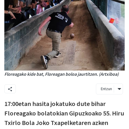
Floreagako kide bat, Floreagan boloa jaurtitzen. (Artxiboa)
Entzun
17:00etan hasita jokatuko dute bihar
Floreagako bolatokian Gipuzkoako 55. Hiru
Txirlo Bola Joko Txapelketaren azken