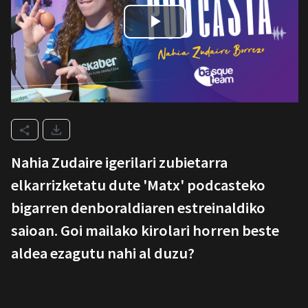
Nahia Zudaire igerilari zubietarra
elkarrizketatu dute 'Matx' podcasteko
bigarren denboraldiaren estreinaldiko
saioan. Goi mailako kirolari horren beste
aldea ezagutu nahi al duzu?