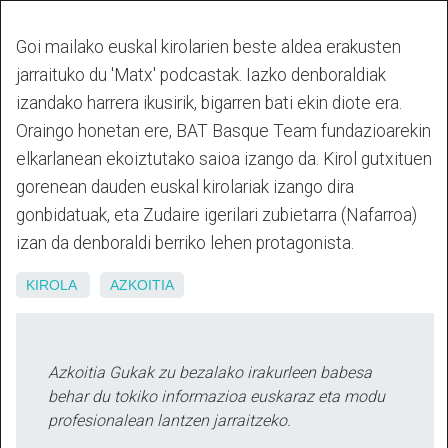
Goi mailako euskal kirolarien beste aldea erakusten
jarraituko du 'Matx' podcastak. Iazko denboraldiak
izandako harrera ikusirik, bigarren bati ekin diote era.
Oraingo honetan ere, BAT Basque Team fundazioarekin
elkarlanean ekoiztutako saioa izango da.
Kirol gutxituen
gorenean dauden euskal kirolariak izango dira
gonbidatuak, eta Zudaire igerilari zubietarra (Nafarroa)
izan da denboraldi berriko lehen protagonista.
KIROLA
AZKOITIA
Azkoitia Gukak zu bezalako irakurleen babesa
behar du tokiko informazioa euskaraz eta modu
profesionalean lantzen jarraitzeko.