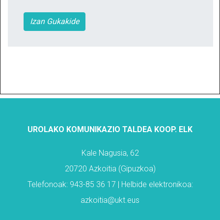
Izan Gukakide
UROLAKO KOMUNIKAZIO TALDEA KOOP. ELK
Kale Nagusia, 62
20720 Azkoitia (Gipuzkoa)
Telefonoak: 943-85 36 17 | Helbide elektronikoa:
azkoitia@ukt.eus