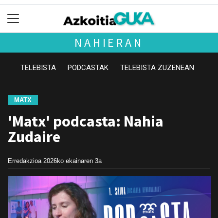
NAHIERAN
TELEBISTA
PODCASTAK
TELEBISTA ZUZENEAN
MATX
'Matx' podcasta: Nahia
Zudaire
Erredakzioa
2026ko ekainaren 3a