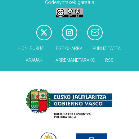
Codesyntaxek garatua
HONI BURUZ
LEGE OHARRA
PUBLIZITATEA
ARAUAK
HARREMANETARAKO
RSS
Babesleak