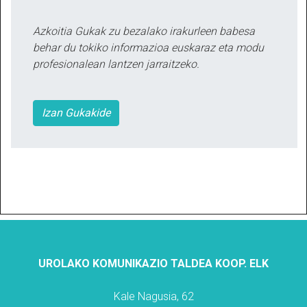
Azkoitia Gukak zu bezalako irakurleen babesa
behar du tokiko informazioa euskaraz eta modu
profesionalean lantzen jarraitzeko.
Izan Gukakide
UROLAKO KOMUNIKAZIO TALDEA KOOP. ELK
Kale Nagusia, 62