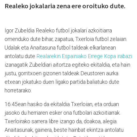
Realeko jokalaria zena ere oroituko dute.
Igor Zubeldia Realeko futbol jokalari azkoitiarra
omenduko dute bihar, zapatua, Txerloia futbol zelaian.
Udalak eta Anaitasuna futbol taldeak elkarlanean
antolatu dute
Realarekin Espainiako Errege Kopa irabazi
izanagatik Zubeldiari aitortza egiteko ekitaldia, eta hain
justu, gorritxoen gizonen taldeak Deustoren aurka
etxean jokatuko duen ligako partida baliatuko dute
horretarako.
16:45ean hasiko da ekitaldia Txerloian, eta orduan
jasoko du herriaren esker ona futbolari azkoitiarrak.
Txerloirako sarrera libre izango da, doakoa, alegia.
Anaitasunak, gainera, beste hainbat ekintza antolatu