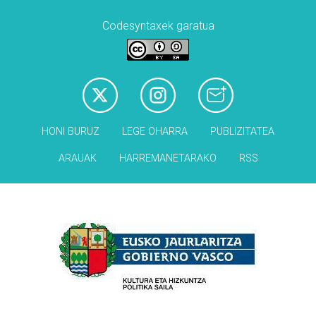
Codesyntaxek garatua
HONI BURUZ
LEGE OHARRA
PUBLIZITATEA
ARAUAK
HARREMANETARAKO
RSS
Babesleak