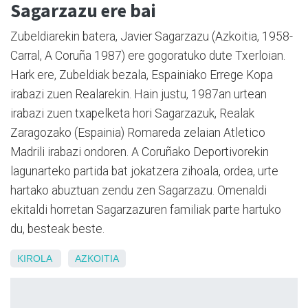
Sagarzazu ere bai
Zubeldiarekin batera, Javier Sagarzazu (Azkoitia, 1958-
Carral, A Coruña 1987) ere gogoratuko dute Txerloian.
Hark ere, Zubeldiak bezala, Espainiako Errege Kopa
irabazi zuen Realarekin. Hain justu, 1987an urtean
irabazi zuen txapelketa hori Sagarzazuk, Realak
Zaragozako (Espainia) Romareda zelaian Atletico
Madrili irabazi ondoren. A Coruñako Deportivorekin
lagunarteko partida bat jokatzera zihoala, ordea, urte
hartako abuztuan zendu zen Sagarzazu. Omenaldi
ekitaldi horretan Sagarzazuren familiak parte hartuko
du, besteak beste.
KIROLA
AZKOITIA