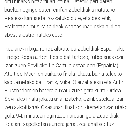
ditu biharko hitzorduari lotuta. Batetik, partidaren
bueltan egingo duten errifan Zubeldiak sinatutako
Realeko kamiseta zozkatuko dute, eta bestetik,
Eraldatzen musika taldeak Anaitasunari eskaini dion
abestia estreinatuko dute.
Realarekin bigarrenez altxatu du Zubeldiak Espainiako
Errege Kopa aurten. Lesio bat tarteko, futbolariak ezin
izan zuen Sevillako La Cartuja estadioan (Espainia)
Ateltico Madrilen aurkako finala jokatu, baina taldeko
kapitainetako bat izanik, Mikel Oiarzabalekin eta Aritz
Elustondorekin batera altxatu zuen garaikurra. Ordea,
Sevillako finala jokatu ahal izateko, ezinbestekoa izan
zen azkoitiarrak Osasunari final zortzirenetan sartutako
gola. 94. minutuan egin zuen orduan gola Zubeldiak,
Realari txapelketan aurrera jarraitzea ahalbidetuz.