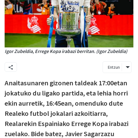
Igor Zubeldia, Errege Kopa irabazi berritan. (Igor Zubeldia)
Entzun
Anaitasunaren gizonen taldeak 17:00etan
jokatuko du ligako partida, eta lehia horri
ekin aurretik, 16:45ean, omenduko dute
Realeko futbol jokalari azkoitiarra,
Realarekin Espainiako Errege Kopa irabazi
zuelako. Bide batez, Javier Sagarzazu