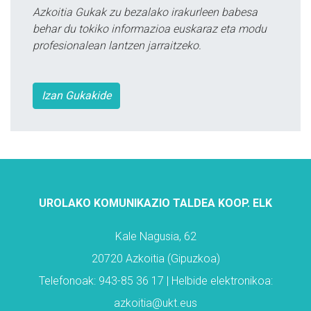
Azkoitia Gukak zu bezalako irakurleen babesa
behar du tokiko informazioa euskaraz eta modu
profesionalean lantzen jarraitzeko.
Izan Gukakide
UROLAKO KOMUNIKAZIO TALDEA KOOP. ELK
Kale Nagusia, 62
20720 Azkoitia (Gipuzkoa)
Telefonoak: 943-85 36 17 | Helbide elektronikoa:
azkoitia@ukt.eus