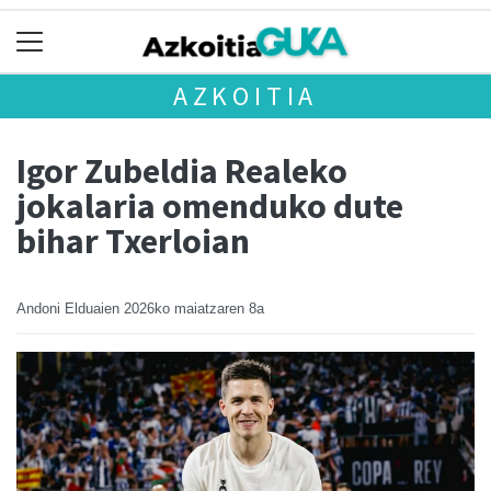
AZKOITIA
Igor Zubeldia Realeko
jokalaria omenduko dute
bihar Txerloian
Andoni Elduaien
2026ko maiatzaren 8a