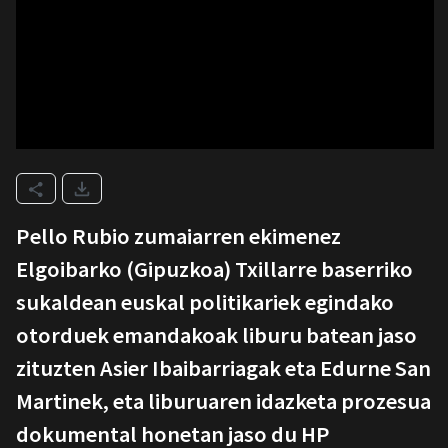
Pello Rubio zumaiarren ekimenez
Elgoibarko (Gipuzkoa) Txillarre baserriko
sukaldean euskal politikariek egindako
otorduek emandakoak liburu batean jaso
zituzten Asier Ibaibarriagak eta Edurne San
Martinek, eta liburuaren idazketa prozesua
dokumental honetan jaso du HP