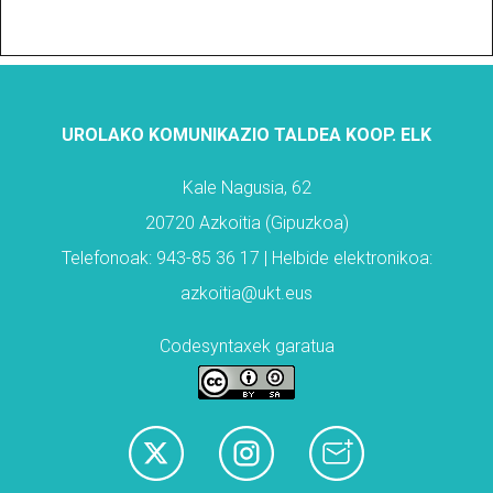
UROLAKO KOMUNIKAZIO TALDEA KOOP. ELK
Kale Nagusia, 62
20720 Azkoitia (Gipuzkoa)
Telefonoak: 943-85 36 17 | Helbide elektronikoa:
azkoitia@ukt.eus
Codesyntaxek garatua