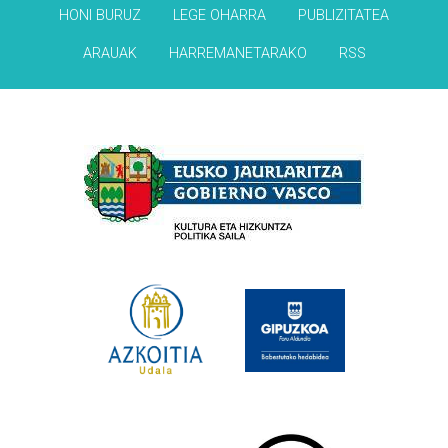
HONI BURUZ
LEGE OHARRA
PUBLIZITATEA
ARAUAK
HARREMANETARAKO
RSS
Babesleak