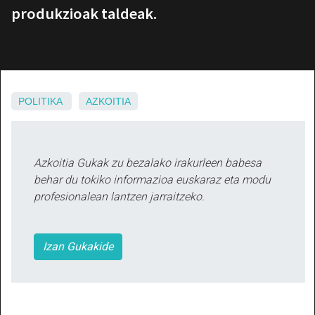
produkzioak taldeak.
POLITIKA
AZKOITIA
Azkoitia Gukak zu bezalako irakurleen babesa
behar du tokiko informazioa euskaraz eta modu
profesionalean lantzen jarraitzeko.
Izan Gukakide