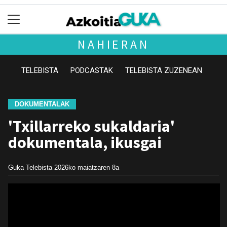
NAHIERAN
TELEBISTA
PODCASTAK
TELEBISTA ZUZENEAN
DOKUMENTALAK
'Txillarreko sukaldaria'
dokumentala, ikusgai
Guka Telebista
2026ko maiatzaren 8a