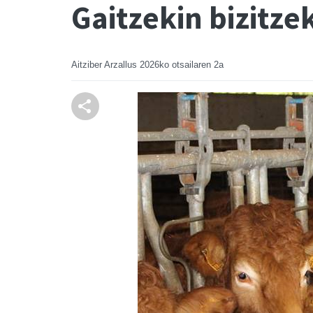
Gaitzekin bizitze
Aitziber Arzallus
2026ko otsailaren 2a