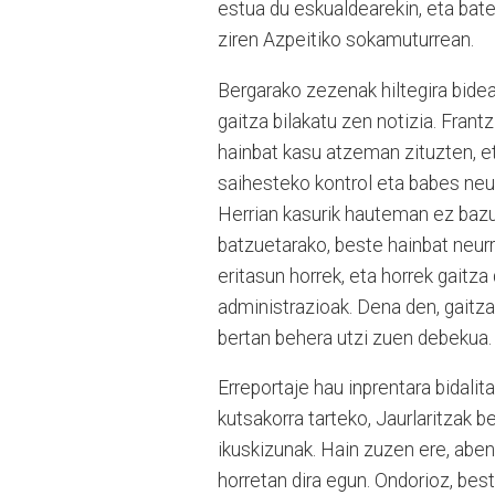
estua du eskualdearekin, eta bate
ziren Azpeitiko sokamuturrean.
Bergarako zezenak hiltegira bidea
gaitza bilakatu zen notizia. Fran
hainbat kasu atzeman zituzten, et
saihesteko kontrol eta babes neur
Herrian kasurik hauteman ez bazu
batzuetarako, beste hainbat neur
eritasun horrek, eta horrek gaitz
administrazioak. Dena den, gaitza
bertan behera utzi zuen debekua.
Erreportaje hau inprentara bidalit
kutsakorra tarteko, Jaurlaritzak b
ikuskizunak. Hain zuzen ere, aben
horretan dira egun. Ondorioz, bes