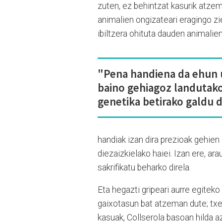
zuten, ez behintzat kasurik atze
animalien ongizateari eragingo zi
ibiltzera ohituta dauden animalie
"Pena handiena da ehun 
baino gehiagoz landutak
genetika betirako galdu 
handiak izan dira prezioak gehien
diezaizkielako haiei. Izan ere, ar
sakrifikatu beharko direla.
Eta hegazti gripeari aurre egiteko
gaixotasun bat atzeman dute; txer
kasuak, Collserola basoan hilda a