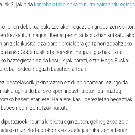
ilak 2, jakin da
karnabaletako sokamuturra baimendu eging
.
ako lehen debekua bukatzerako, hegaztien gripea zen sektor
n kezka iturri nagusi. Iberiar penintsula guztian kutsatutako
ari zela ikusita, azaroaren erdialdera gaitz hori zabaltzeko
painiako Gobernuak, eta horrekin, hegazti guztiak itxita
ko haztegietan ez da kasurik jakinarazi, ezta Hego Euskal
re; bai, ordea, hegazti basatien artean.
, bestelakorik jakinarazten ez duen bitartean, ezingo da
rriak eragina du bai ekoizpen industrialetan, bai haztegi
orako baserrietan ere. Hala ere, kasu berezietan hegaztiak
 babes neurri zorrotzak hartuta.
diputazioek neurria kritikatu egin zuten, gehiegizkoa zela
halako murrizketa orokorrik ez zuela justifikatzen adierazi