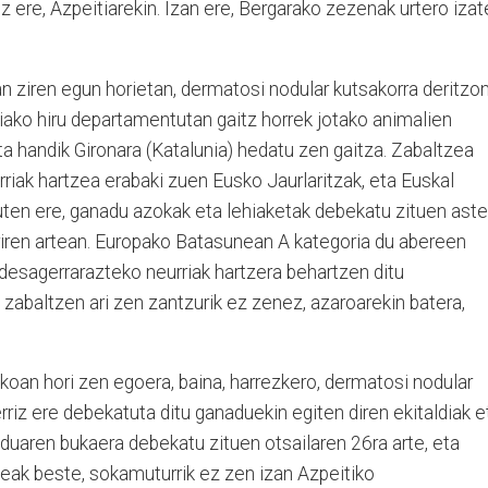
z ere, Azpeitiarekin. Izan ere, Bergarako zezenak urtero iza
n ziren egun horietan, dermatosi nodular kutsakorra deritzo
tziako hiru departamentutan gaitz horrek jotako animalien
a handik Gironara (Katalunia) hedatu zen gaitza. Zabaltzea
riak hartzea erabaki zuen Eusko Jaurlaritzak, eta Euskal
ten ere, ganadu azokak eta lehiaketak debekatu zituen aste
riren artean. Europako Batasunean A kategoria du abereen
a desagerrarazteko neurriak hartzera behartzen ditu
 zabaltzen ari zen zantzurik ez zenez, azaroarekin batera,
akoan hori zen egoera, baina, harrezkero, dermatosi nodular
erriz ere debekatuta ditu ganaduekin egiten diren ekitaldiak e
duaren bukaera debekatu zituen otsailaren 26ra arte, eta
teak beste, sokamuturrik ez zen izan Azpeitiko