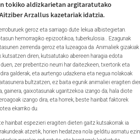
n tokiko aldizkarietan argitaratutako
itziber Arzallus kazetariak idatzia.
rroburuek geroz eta sarriago dute lekua albistegietan.
ixotasun hemorragiko epizootikoa, tuberkulosia... Ezagunak
otasunen zerrenda geroz eta luzeagoa da. Animaliek gizakiak
ik kutsatzen diren, kutsatutako abereen haragia edota
 duen, zer prebentzio neurri har daitezkeen, txertorik eta
 dira galderak, eta aurtengo udazkena eta negua nolakoak
saitasunera bultzatzen, ez baita egunik animaliei eragiten die
a, gainera, gaixotasunak ugaritzekoa izango da; hala diote
roagoak izango dira, eta horrek, beste hainbat faktorek
otea ekarriko du.
ste hainbat espezieri eragiten dieten gaitz kutsakorrak ia
erakundeak atzetik, horien hedatzea nola gelditu asmatu ezin