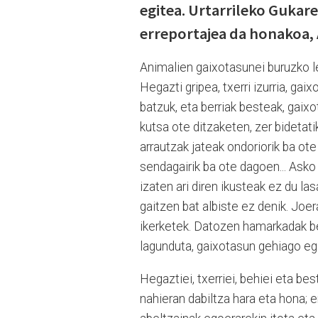
egitea. Urtarrileko Gukare
erreportajea da honakoa, A
Animalien gaixotasunei buruzko le
Hegazti gripea, txerri izurria, ga
batzuk, eta berriak besteak, gaix
kutsa ote ditzaketen, zer bidetat
arrautzak jateak ondoriorik ba ote
sendagairik ba ote dagoen... Asko
izaten ari diren ikusteak ez du la
gaitzen bat albiste ez denik. Joer
ikerketek. Datozen hamarkadak be
lagunduta, gaixotasun gehiago eg
Hegaztiei, txerriei, behiei eta be
nahieran dabiltza hara eta hona; 