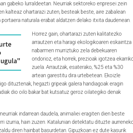
man gabeko lurraldeetan. Neurriak sektoreko enpresei zein
en kalteaz ohartarazi zuten, besteak beste, aire zabalean
n portaera naturala erabat aldatzen delako itxita daudenean.
Horrez gain, ohartarazi zuten kalitatezko
arrautzen eta haragi ekologikoaren eskaintza
urte
nabarmen murriztuko zela debekuaren
o
ondorioz, eta horrek, prezioak igotzea ekarrik
dugula"
zuela. Arrautzak, esaterako, %25 eta %30
artean garestitu dira urtebetean. Ekoizle
 igo dituztenak, hegazti gripeak galera handiagoak eragin
audiak dio oilo bakar bat kutsatuz geroz oilategiko denak
 neurriak indarrean daudela, animaliei eragiten dien beste
ri izurria, hain zuzen. Katalunian detektatu dituzte aurrenek
zaldu diren hainbat basurdetan. Gipuzkoan ez dute kasurik