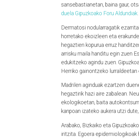
sansebastianetan, baina gaur, otsa
duela Gipuzkoako Foru Aldundiak
Dermatosi nodularragatik ezarrit
horretako ekoizleen eta erakundee
hegaztien kopurua erruz handitzen 
arrisku maila handitu egin zuen Es
edukitzeko agindu zuen. Gipuzkoa
Herriko gainontzeko lurraldeetan e
Madrilen aginduak ezartzen duenez
hegaztirik hazi aire zabalean. Neu
ekologikoetan, baita autokontsum
kanpoan izateko aukera utzi dute,
Arabako, Bizkaiko eta Gipuzkoako 
iritzita. Egoera epidemiologikoak 