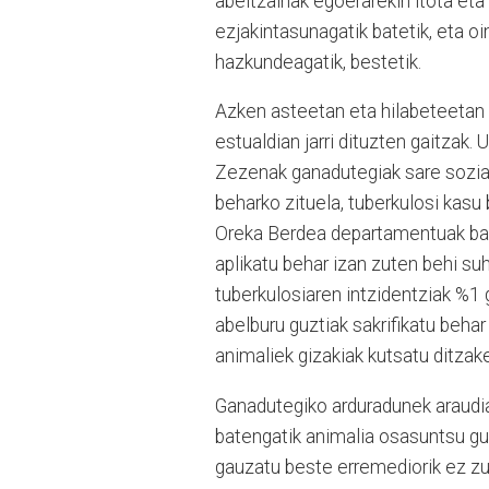
abeltzainak egoerarekin itota eta 
ezjakintasunagatik batetik, eta o
hazkundeagatik, bestetik.
Azken asteetan eta hilabeteetan 
estualdian jarri dituzten gaitzak.
Zezenak ganadutegiak sare soziale
beharko zituela, tuberkulosi kas
Oreka Berdea departamentuak bai
aplikatu behar izan zuten behi su
tuberkulosiaren intzidentziak %1 
abelburu guztiak sakrifikatu behar
animaliek gizakiak kutsatu ditzak
Ganadutegiko arduradunek araudia
batengatik animalia osasuntsu guz
gauzatu beste erremediorik ez zut