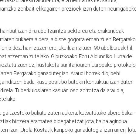
etorkizunarekin arduratuta; eta herritarrak kezkatuta,
inarrizko zenbait elikagairen prezioek izan duten neurrigabek
hainbat izan dira abeltzaintza sektorea eta erakundeak
 Urriaren bukaera aldera, albiste gogorra eman zuen Bergarako
n bidez; hain zuzen ere, ukuiluan zituen 90 abelburuak hil
u bat atzeman zutelako. Gipuzkoako Foru Aldundiko Lurralde
eztatu zuenez, hustuketa sanitarioaren Europako protokol
harren Bergarako ganadutegian. Araudi horrek dio, behi
gainditzen badu, kasu positibo batekin kontaktua izan duten
 direla. Tuberkulosiaren kasuan oso zorrotza da araudia,
etelako.
 gaitzesteko baliatu zuten aukera, kutsatutako abere bakar
tiak hiltzera eramatea bidegabetzat jota, baina agindua
en izan. Urola Kostatik kanpoko ganadutegia izan arren, lot