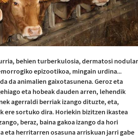
zurria, behien turberkulosia, dermatosi nodula
morrogiko epizootikoa, mingain urdina...
da da animalien gaixotasunena. Geroz eta
gehiago eta hobeak dauden arren, lehendik
k agerraldi berriak izango dituzte, eta,
k ere sortuko dira. Horiekin bizitzen ikastea
zango, beraz, baina gakoa izango da hori
a eta herritarren osasuna arriskuan jarri gabe