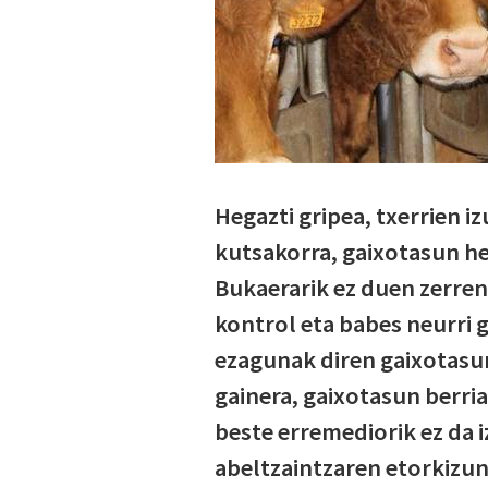
Hegazti gripea, txerrien i
kutsakorra, gaixotasun he
Bukaerarik ez duen zerren
kontrol eta babes neurri 
ezagunak diren gaixotasune
gainera, gaixotasun berria
beste erremediorik ez da i
abeltzaintzaren etorkizun