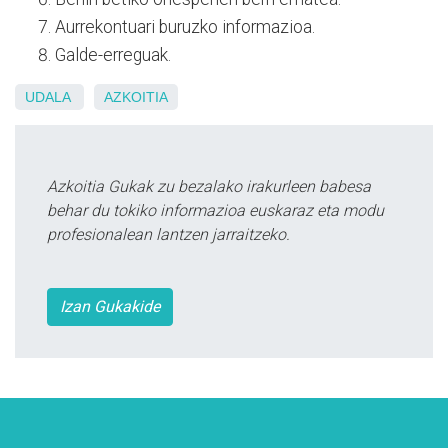
Aurrekontuari buruzko informazioa.
Galde-erreguak.
UDALA
AZKOITIA
Azkoitia Gukak zu bezalako irakurleen babesa
behar du tokiko informazioa euskaraz eta modu
profesionalean lantzen jarraitzeko.
Izan Gukakide