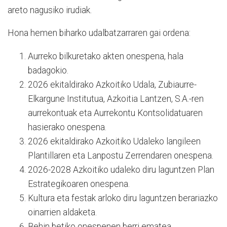
areto nagusiko irudiak.
Hona hemen biharko udalbatzarraren gai ordena:
Aurreko bilkuretako akten onespena, hala
badagokio.
2026 ekitaldirako Azkoitiko Udala, Zubiaurre-
Elkargune Institutua, Azkoitia Lantzen, S.A.-ren
aurrekontuak eta Aurrekontu Kontsolidatuaren
hasierako onespena.
2026 ekitaldirako Azkoitiko Udaleko langileen
Plantillaren eta Lanpostu Zerrendaren onespena.
2026-2028 Azkoitiko udaleko diru laguntzen Plan
Estrategikoaren onespena.
Kultura eta festak arloko diru laguntzen berariazko
oinarrien aldaketa.
Behin betiko onespenen berri ematea.