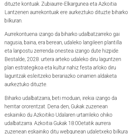
dituzte kontuak. Zubiaurre-Elkargunea eta Azkoitia
Lantzenen aurrekontuak ere aurkeztuko dituzte biharko
bilkuran.
Aurrekontuena izango da biharko udalbatzarreko gai
nagusia, baina, era berean, udaleko langileen plantilla
eta lanpostu zerrenda onestea izango dute hizpide.
Bestalde, 2028. urtera arteko udaleko diru laguntzen
plan estrategikoa eta kultur nahiz festa arloko diru
laguntzak esleitzeko berariazko oinarrien aldaketa
aurkeztuko dituzte.
Biharko udalbatzarra, beti moduan, irekia izango da
herritar ororentzat. Dena den, Gukak zuzenean
eskainiko du Azkoitiko Udalaren urtarrileko ohiko
udalbatzarra. Azkoitia Gukak 18:00etatik aurrera
zuzenean eskainiko ditu webgunean udaletxeko bilkura