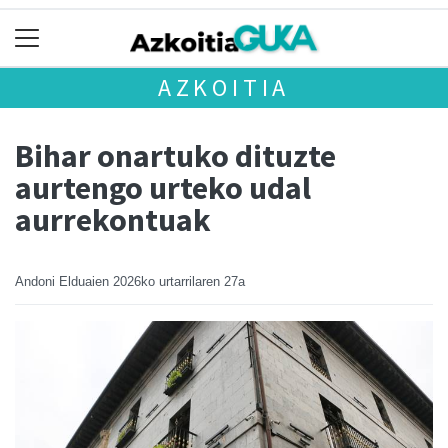
AZKOITIA
Bihar onartuko dituzte
aurtengo urteko udal
aurrekontuak
Andoni Elduaien
2026ko urtarrilaren 27a