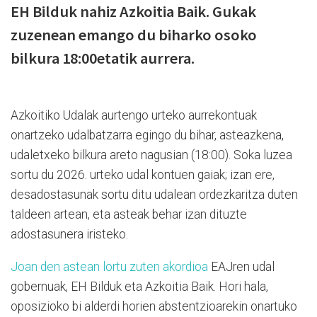
EH Bilduk nahiz Azkoitia Baik. Gukak
zuzenean emango du biharko osoko
bilkura 18:00etatik aurrera.
Azkoitiko Udalak aurtengo urteko aurrekontuak
onartzeko udalbatzarra egingo du bihar, asteazkena,
udaletxeko bilkura areto nagusian (18:00). Soka luzea
sortu du 2026. urteko udal kontuen gaiak; izan ere,
desadostasunak sortu ditu udalean ordezkaritza duten
taldeen artean, eta asteak behar izan dituzte
adostasunera iristeko.
Joan den astean lortu zuten akordioa
EAJren udal
gobernuak, EH Bilduk eta Azkoitia Baik. Hori hala,
oposizioko bi alderdi horien abstentzioarekin onartuko