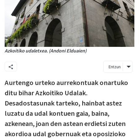
Azkoitiko udaletxea. (Andoni Elduaien)
Entzun
Aurtengo urteko aurrekontuak onartuko
ditu bihar Azkoitiko Udalak.
Desadostasunak tarteko, hainbat astez
luzatu da udal kontuen gaia, baina,
azkenean, joan den astean erdietsi zuten
akordioa udal gobernuak eta oposizioko