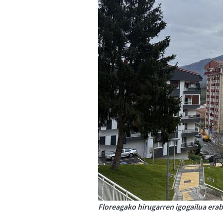
Floreagako hirugarren igogailua erabi