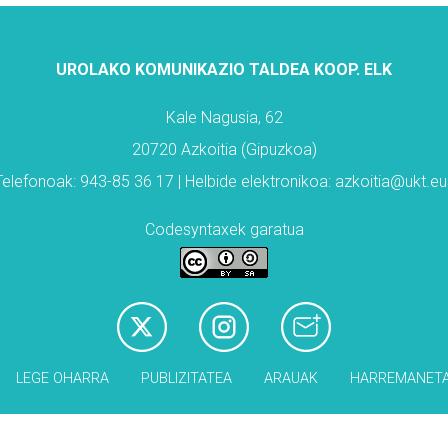
UROLAKO KOMUNIKAZIO TALDEA KOOP. ELK
Kale Nagusia, 62
20720 Azkoitia (Gipuzkoa)
Telefonoak: 943-85 36 17 | Helbide elektronikoa: azkoitia@ukt.eu
Codesyntaxek garatua
LEGE OHARRA
PUBLIZITATEA
ARAUAK
HARREMANET
Babesleak