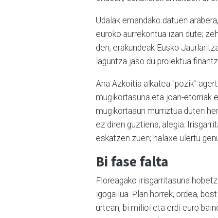
Udalak emandako datuen arabera, F
euroko aurrekontua izan dute; ze
den, erakundeak Eusko Jaurlaritza
laguntza jaso du proiektua finant
Ana Azkoitia alkatea "pozik" agertu
mugikortasuna eta joan-etorriak e
mugikortasun murriztua duten he
ez diren guztiena, alegia. Irisga
eskatzen zuen; halaxe ulertu genu
Bi fase falta
Floreagako irisgarritasuna hobetz
igogailua. Plan horrek, ordea, bost
urtean, bi milioi eta erdi euro ba