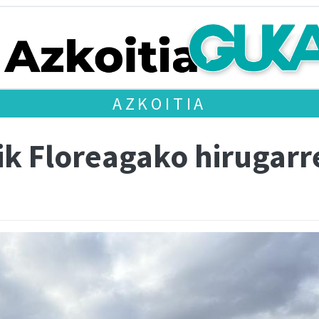
AZKOITIA
ik Floreagako hirugarr