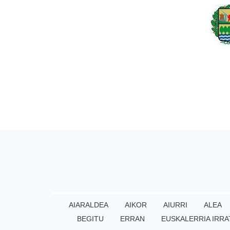
AIARALDEA
AIKOR
AIURRI
ALEA
BEGITU
ERRAN
EUSKALERRIA IRRA