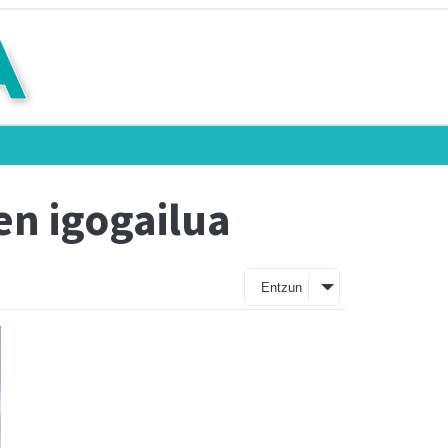
en igogailua
Entzun