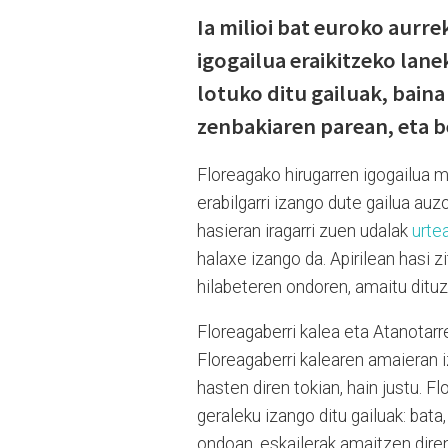
Ia milioi bat euroko aurr
igogailua eraikitzeko lane
lotuko ditu gailuak, baina 
zenbakiaren parean, eta 
Floreagako hirugarren igogailua m
erabilgarri izango dute gailua auzo
hasieran iragarri zuen udalak
urte
halaxe izango da. Apirilean hasi z
hilabeteren ondoren, amaitu ditu
Floreagaberri kalea eta Atanotarre
Floreagaberri kalearen amaieran i
hasten diren tokian, hain justu. F
geraleku izango ditu gailuak: bata
ondoan, eskailerak amaitzen diren