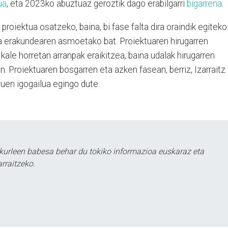
ua
, eta 2023ko abuztuaz geroztik dago erabilgarri
bigarrena
.
roiektua osatzeko, baina, bi fase falta dira oraindik egiteko
a erakundearen asmoetako bat. Proiektuaren hirugarren
kale horretan arranpak eraikitzea, baina udalak hirugarren
n. Proiektuaren bosgarren eta azken fasean, berriz, Izarraitz
tuen igogailua egingo dute.
kurleen babesa behar du tokiko informazioa euskaraz eta
rraitzeko.