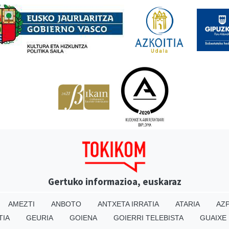
Gertuko informazioa, euskaraz
AMEZTI
ANBOTO
ANTXETA IRRATIA
ATARIA
AZP
TIA
GEURIA
GOIENA
GOIERRI TELEBISTA
GUAIXE