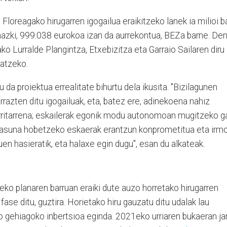
loreagako hirugarren igogailua eraikitzeko lanek ia milioi b
hazki, 999.038 eurokoa izan da aurrekontua, BEZa barne. De
ko Lurralde Plangintza, Etxebizitza eta Garraio Sailaren diru
zatzeko.
 da proiektua errealitate bihurtu dela ikusita. "Bizilagunen
rrazten ditu igogailuak, eta, batez ere, adinekoena nahiz
rritarrena; eskailerak egonik modu autonomoan mugitzeko g
rritasuna hobetzeko eskaerak erantzun konprometitua eta irm
en hasieratik, eta halaxe egin dugu", esan du alkateak.
eko planaren barruan eraiki dute auzo horretako hirugarren
 fase ditu, guztira. Horietako hiru gauzatu ditu udalak lau
ino gehiagoko inbertsioa eginda.
2021eko urriaren bukaeran jar