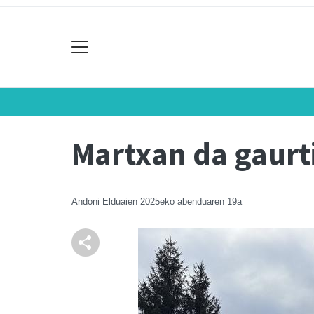
Martxan da gaurt
Andoni Elduaien
2025eko abenduaren 19a