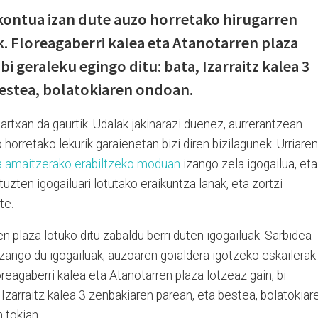
ekontua izan dute auzo horretako hirugarren
k.
Floreagaberri kalea eta Atanotarren plaza
bi geraleku egingo ditu: bata, Izarraitz kalea 3
bestea, bolatokiaren ondoan.
artxan da gaurtik. Udalak jakinarazi duenez, aurrerantzean
 horretako lekurik garaienetan bizi diren bizilagunek.
Urriaren
a amaitzerako erabiltzeko moduan
izango zela igogailua, eta
ituzten igogailuari lotutako eraikuntza lanak, eta
zortzi
zte.
n plaza lotuko ditu zabaldu berri duten igogailua
k.
Sarbidea
zango du igogailuak, auzoaren goialdera igotzeko eskailerak
loreagaberri kalea eta Atanotarren plaza lotzeaz gain, bi
, Izarraitz kalea 3 zenbakiaren parean, eta bestea, bolatokiar
 tokian.