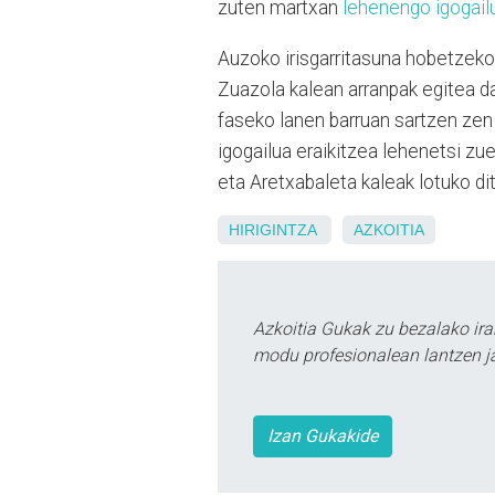
zuten martxan
lehenengo igogail
Auzoko irisgarritasuna hobetzeko p
Zuazola kalean arranpak egitea d
faseko lanen barruan sartzen zen 
igogailua eraikitzea lehenetsi zue
eta Aretxabaleta kaleak lotuko di
HIRIGINTZA
AZKOITIA
Azkoitia Gukak zu bezalako ira
modu profesionalean lantzen ja
Izan Gukakide