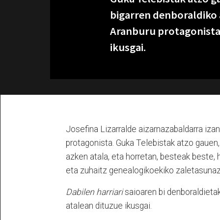
bigarren denboraldiko 
Aranburu protagonista 
ikusgai.
Josefina Lizarralde aizarnazabaldarra iz
protagonista. Guka Telebistak atzo gauen,
azken atala, eta horretan, besteak beste,
eta zuhaitz genealogikoekiko zaletasunaz
Dabilen harriari
saioaren bi denboraldieta
atalean dituzue ikusgai.