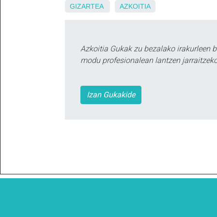
GIZARTEA
AZKOITIA
Azkoitia Gukak zu bezalako irakurleen 
modu profesionalean lantzen jarraitzeko
Izan Gukakide