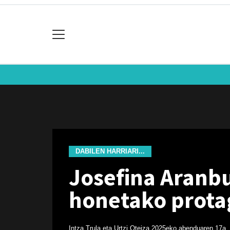
DABILEN HARRIARI...
Josefina Aranbu
honetako prota
Intza Trula eta Urtzi Oteiza
2025eko abenduaren 17a