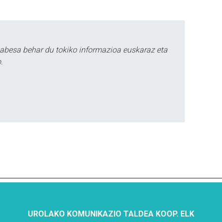
babesa behar du tokiko informazioa euskaraz eta
.
UROLAKO KOMUNIKAZIO TALDEA KOOP. ELK