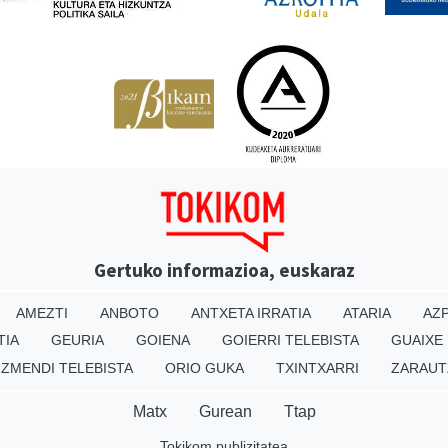
Gertuko informazioa, euskaraz
AMEZTI
ANBOTO
ANTXETA IRRATIA
ATARIA
AZP
TIA
GEURIA
GOIENA
GOIERRI TELEBISTA
GUAIXE
IZMENDI TELEBISTA
ORIO GUKA
TXINTXARRI
ZARAUT
Matx
Gurean
Ttap
Tokikom publizitatea