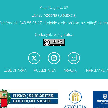
Kale Nagusia, 62
20720 Azkoitia (Gipuzkoa)
Telefonoak: 943-85 36 17 | Helbide elektronikoa: azkoitia@ukt.eu
Codesyntaxek garatua
LEGE OHARRA
PUBLIZITATEA
ARAUAK
HARREMANET
Babesleak