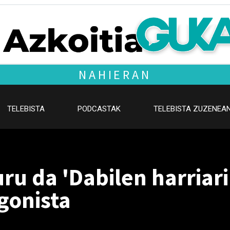
NAHIERAN
TELEBISTA
PODCASTAK
TELEBISTA ZUZENEA
ru da 'Dabilen harriari
gonista