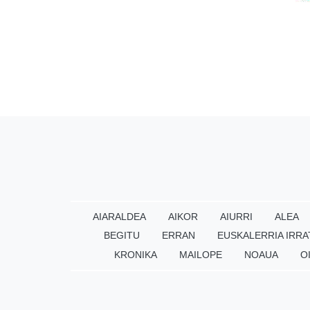
AIARALDEA
AIKOR
AIURRI
ALEA
BEGITU
ERRAN
EUSKALERRIA IRRA
KRONIKA
MAILOPE
NOAUA
O