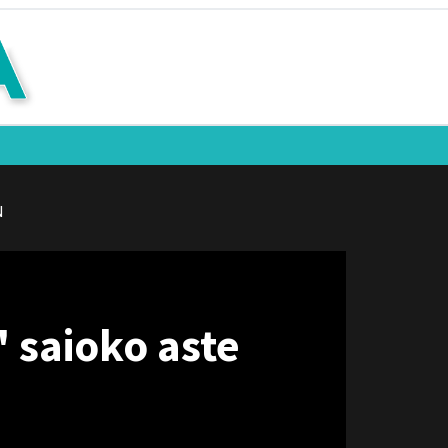
N
' saioko aste