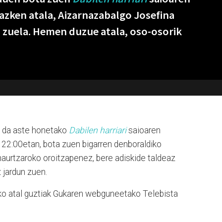
azken atala, Aizarnazabalgo Josefina
zuela. Hemen duzue atala, oso-osorik
an da aste honetako
Dabilen harriari
saioaren
 22:00etan, bota zuen bigarren denboraldiko
 haurtzaroko oroitzapenez, bere adiskide taldeaz
 jardun zuen.
ko atal guztiak Gukaren webguneetako Telebista