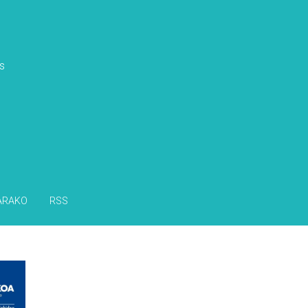
s
ARAKO
RSS