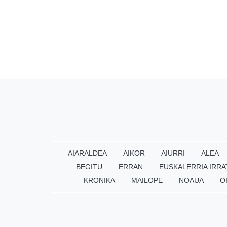
AIARALDEA
AIKOR
AIURRI
ALEA
BEGITU
ERRAN
EUSKALERRIA IRRA
KRONIKA
MAILOPE
NOAUA
O