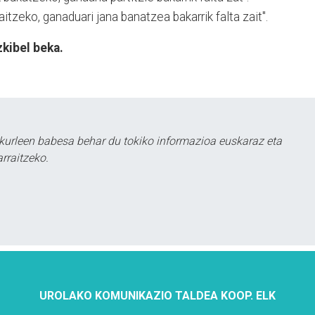
tzeko, ganaduari jana banatzea bakarrik falta zait".
zkibel beka.
kurleen babesa behar du tokiko informazioa euskaraz eta
rraitzeko.
UROLAKO KOMUNIKAZIO TALDEA KOOP. ELK