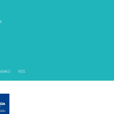
s
ARAKO
RSS