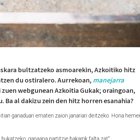
uskara bultzatzeko asmoarekin, Azkoitiko hitz
tzen du ostiralero. Aurrekoan,
manejarra
si zuen webgunean Azkoitia Gukak; oraingoan,
. Ba al dakizu zein den hitz horren esanahia?
oitian ganaduari ematen zaion janariari deitzeko. Hona heme
bukatzeko, ganaana partitzie bakarrik falta zat".