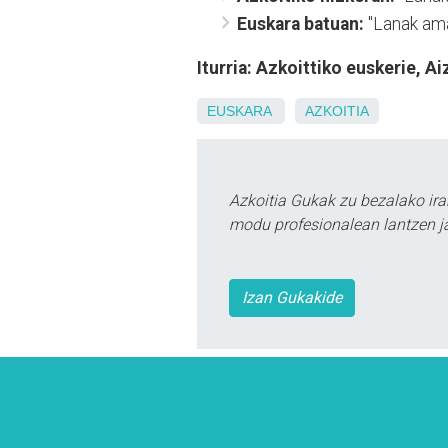
Euskara batuan:
"Lanak amai
Iturria: Azkoittiko euskerie, Ai
EUSKARA
AZKOITIA
Azkoitia Gukak zu bezalako ira
modu profesionalean lantzen ja
Izan Gukakide