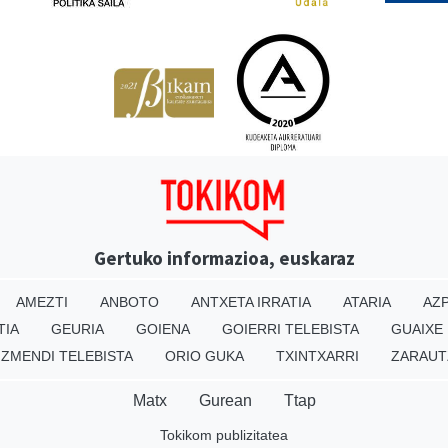
Gertuko informazioa, euskaraz
AMEZTI
ANBOTO
ANTXETA IRRATIA
ATARIA
AZP
TIA
GEURIA
GOIENA
GOIERRI TELEBISTA
GUAIXE
IZMENDI TELEBISTA
ORIO GUKA
TXINTXARRI
ZARAUT
Matx
Gurean
Ttap
Tokikom publizitatea