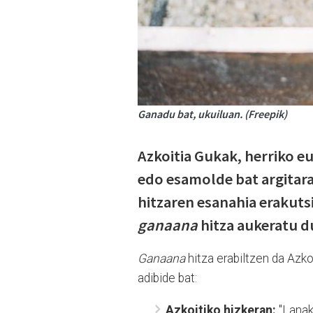
Ganadu bat, ukuiluan. (Freepik)
Azkoitia Gukak, herriko e
edo esamolde bat argitara
hitzaren esanahia erakut
ganaana
hitza aukeratu du
Ganaana
hitza erabiltzen da Azk
adibide bat:
Azkoitiko hizkeran:
"Lanak 