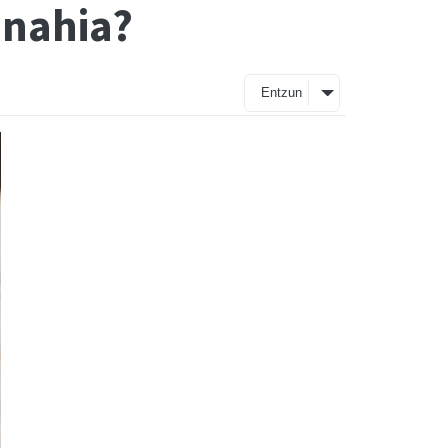
anahia?
Entzun