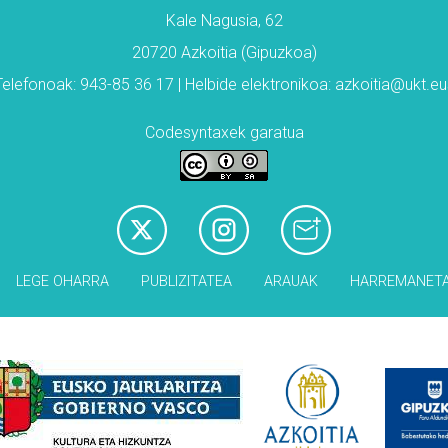
Kale Nagusia, 62
20720 Azkoitia (Gipuzkoa)
Telefonoak: 943-85 36 17 | Helbide elektronikoa: azkoitia@ukt.eu
Codesyntaxek garatua
LEGE OHARRA
PUBLIZITATEA
ARAUAK
HARREMANET
Babesleak