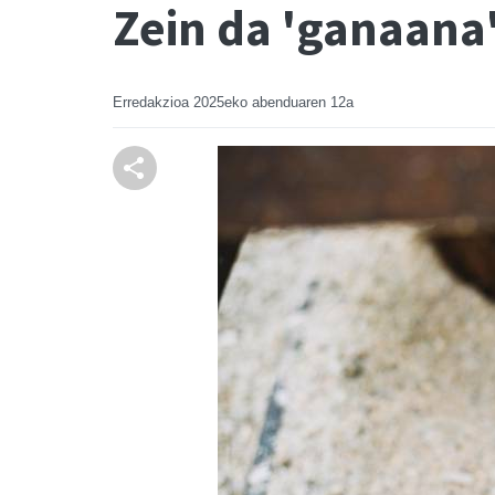
Zein da 'ganaana'
Erredakzioa
2025eko abenduaren 12a