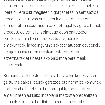
indarkeria jasaten dutenak bakartzeko eta isilarazteko
joera du, eta biktimagileen zigorgabetasun sentsazioa
areagotzen du. Izan ere, sarerik ez izateagatik eta
komunitatean sustraituta ez egoteagatik, egoera horiek
areagotu egiten dira isolatuago egon daitezkeen
emakumeen artean, besteak beste, adineko
emakumeak, landa ingurune sakabanatuetan daudenak,
desgaitasuna duten emakumeak, emakume
atzerritarrak eta bestelako baldintza bereizleak
dituztenak.
Komunitateak beste pertsona batzuekin konektatzen
gaitu, eta babes loturak garatzea eta narratiba komunak
sortzea ahalbidetzen du. Horregatik, komunitateak
emakumeen aurkako indarkeria matxista prebenitzen
lagun dezake, eta berdintasunean oinarritutako