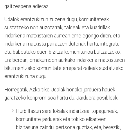
gaitzespena adierazi.
Udalok erantzukizun zuzena dugu, komunitateak
sustatzeko non auzotarrak, taldeak eta kuadrillak
indarkeria matxistaren aurrean erne egongo diren, eta
indarkeria matxista pairatzen dutenak hartu, integratu
eta babestuko duen bizitza komunitarioa bultzatzeko.
Era berean, emakumeen aurkako indarkeria matxistaren
biktimentzako komunitate erreparatzaileak sustatzeko
erantzukizuna dugu.
Horregatik, Azkoitiko Udalak honako jarduera hauek
garatzeko konpromisoa hartu du. Jarduera posibleak:
Hurbiltasun sare lokalak indartzea: topaguneak,
komunitate jarduerak eta tokiko elkarteen
bizitasuna zaindu, pertsona guztiak, eta, bereziki,