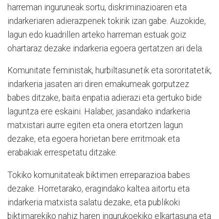
harreman inguruneak sortu, diskriminazioaren eta
indarkeriaren adierazpenek tokirik izan gabe. Auzokide,
lagun edo kuadrillen arteko harreman estuak goiz
ohartaraz dezake indarkeria egoera gertatzen ari dela.
Komunitate feministak, hurbiltasunetik eta sororitatetik,
indarkeria jasaten ari diren emakumeak gorputzez
babes ditzake, baita enpatia adierazi eta gertuko bide
laguntza ere eskaini. Halaber, jasandako indarkeria
matxistari aurre egiten eta onera etortzen lagun
dezake, eta egoera horietan bere erritmoak eta
erabakiak errespetatu ditzake.
Tokiko komunitateak biktimen erreparazioa babes
dezake. Horretarako, eragindako kaltea aitortu eta
indarkeria matxista salatu dezake, eta publikoki
biktimarekiko nahiz haren ingurukoekiko elkartasuna eta