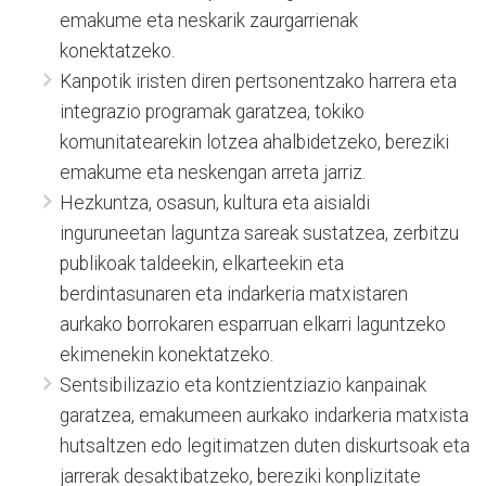
emakume eta neskarik zaurgarrienak
konektatzeko.
Kanpotik iristen diren pertsonentzako harrera eta
integrazio programak garatzea, tokiko
komunitatearekin lotzea ahalbidetzeko, bereziki
emakume eta neskengan arreta jarriz.
Hezkuntza, osasun, kultura eta aisialdi
inguruneetan laguntza sareak sustatzea, zerbitzu
publikoak taldeekin, elkarteekin eta
berdintasunaren eta indarkeria matxistaren
aurkako borrokaren esparruan elkarri laguntzeko
ekimenekin konektatzeko.
Sentsibilizazio eta kontzientziazio kanpainak
garatzea, emakumeen aurkako indarkeria matxista
hutsaltzen edo legitimatzen duten diskurtsoak eta
jarrerak desaktibatzeko, bereziki konplizitate