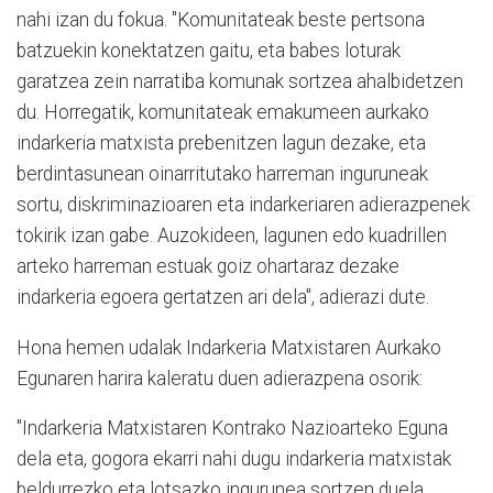
nahi izan du fokua. "Komunitateak beste pertsona
batzuekin konektatzen gaitu, eta babes loturak
garatzea zein narratiba komunak sortzea ahalbidetzen
du. Horregatik, komunitateak emakumeen aurkako
indarkeria matxista prebenitzen lagun dezake, eta
berdintasunean oinarritutako harreman inguruneak
sortu, diskriminazioaren eta indarkeriaren adierazpenek
tokirik izan gabe. Auzokideen, lagunen edo kuadrillen
arteko harreman estuak goiz ohartaraz dezake
indarkeria egoera gertatzen ari dela", adierazi dute.
Hona hemen udalak Indarkeria Matxistaren Aurkako
Egunaren harira kaleratu duen adierazpena osorik:
"Indarkeria Matxistaren Kontrako Nazioarteko Eguna
dela eta, gogora ekarri nahi dugu indarkeria matxistak
beldurrezko eta lotsazko ingurunea sortzen duela,