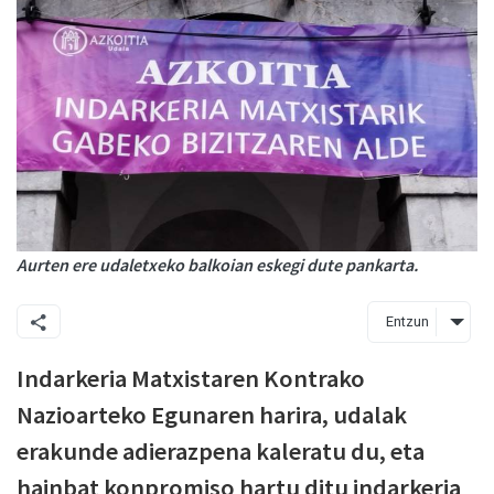
Aurten ere udaletxeko balkoian eskegi dute pankarta.
Entzun
Indarkeria Matxistaren Kontrako
Nazioarteko Egunaren harira, udalak
erakunde adierazpena kaleratu du, eta
hainbat konpromiso hartu ditu indarkeria