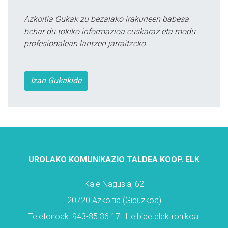
Azkoitia Gukak zu bezalako irakurleen babesa
behar du tokiko informazioa euskaraz eta modu
profesionalean lantzen jarraitzeko.
Izan Gukakide
UROLAKO KOMUNIKAZIO TALDEA KOOP. ELK
Kale Nagusia, 62
20720 Azkoitia (Gipuzkoa)
Telefonoak: 943-85 36 17 | Helbide elektronikoa: