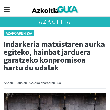
AZKOITIA
AZAROAREN 25A
Indarkeria matxistaren aurka
egiteko, hainbat jarduera
garatzeko konpromisoa
hartu du udalak
Andoni Elduaien
2025eko azaroaren 25a