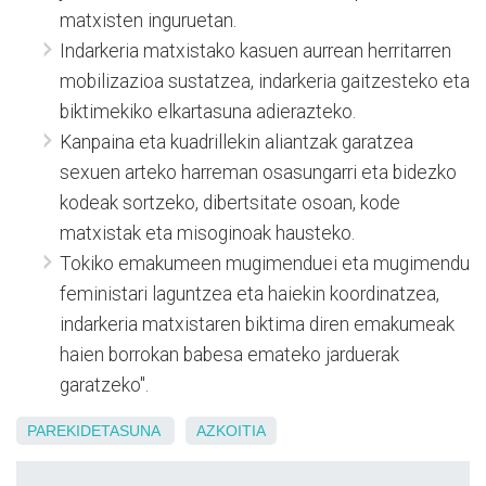
matxisten inguruetan.
Indarkeria matxistako kasuen aurrean herritarren
mobilizazioa sustatzea, indarkeria gaitzesteko eta
biktimekiko elkartasuna adierazteko.
Kanpaina eta kuadrillekin aliantzak garatzea
sexuen arteko harreman osasungarri eta bidezko
kodeak sortzeko, dibertsitate osoan, kode
matxistak eta misoginoak hausteko.
Tokiko emakumeen mugimenduei eta mugimendu
feministari laguntzea eta haiekin koordinatzea,
indarkeria matxistaren biktima diren emakumeak
haien borrokan babesa emateko jarduerak
garatzeko".
PAREKIDETASUNA
AZKOITIA