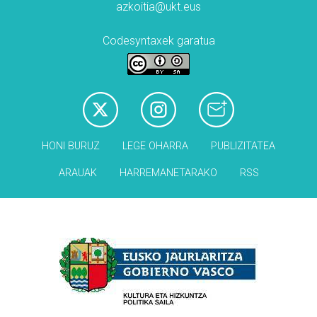
azkoitia@ukt.eus
Codesyntaxek garatua
HONI BURUZ
LEGE OHARRA
PUBLIZITATEA
ARAUAK
HARREMANETARAKO
RSS
Babesleak