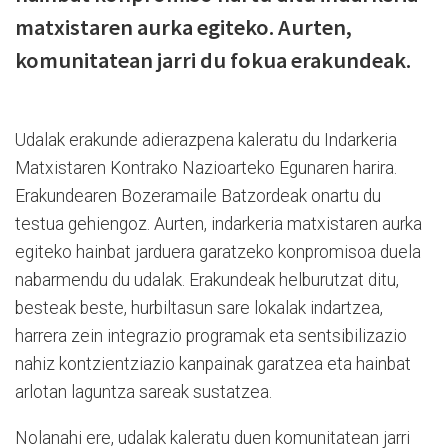
matxistaren aurka egiteko. Aurten,
komunitatean jarri du fokua erakundeak.
Udalak erakunde adierazpena kaleratu du Indarkeria
Matxistaren Kontrako Nazioarteko Egunaren harira.
Erakundearen Bozeramaile Batzordeak onartu du
testua gehiengoz. Aurten, indarkeria matxistaren aurka
egiteko hainbat jarduera garatzeko konpromisoa duela
nabarmendu du udalak. Erakundeak helburutzat ditu,
besteak beste, hurbiltasun sare lokalak indartzea,
harrera zein integrazio programak eta sentsibilizazio
nahiz kontzientziazio kanpainak garatzea eta hainbat
arlotan laguntza sareak sustatzea.
Nolanahi ere, udalak kaleratu duen komunitatean jarri