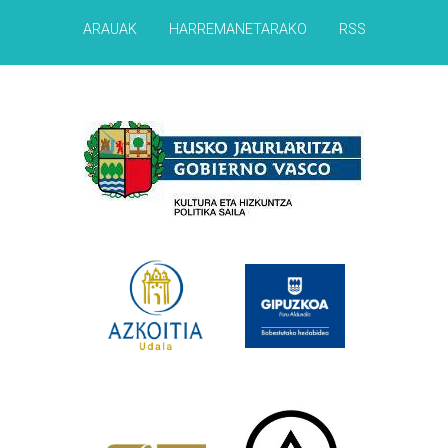
ARAUAK
HARREMANETARAKO
RSS
Babesleak