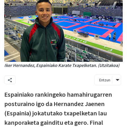
Iker Hernandez, Espainiako Karate Txapelketan. (Utzitakoa)
Entzun
Espainiako rankingeko hamahirugarren
posturaino igo da Hernandez Jaenen
(Espainia) jokatutako txapelketan lau
kanporaketa gainditu eta gero. Final