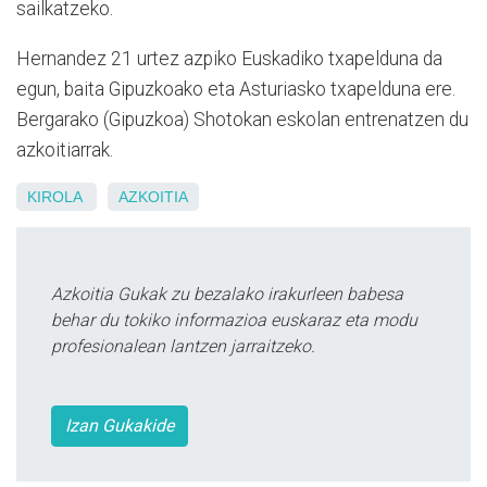
sailkatzeko.
Hernandez 21 urtez azpiko Euskadiko txapelduna da
egun, baita Gipuzkoako eta Asturiasko txapelduna ere.
Bergarako (Gipuzkoa) Shotokan eskolan entrenatzen du
azkoitiarrak.
KIROLA
AZKOITIA
Azkoitia Gukak zu bezalako irakurleen babesa
behar du tokiko informazioa euskaraz eta modu
profesionalean lantzen jarraitzeko.
Izan Gukakide