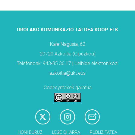
UROLAKO KOMUNIKAZIO TALDEA KOOP. ELK
Kale Nagusia, 62
20720 Azkoitia (Gipuzkoa)
Telefonoak: 943-85 36 17 | Helbide elektronikoa:
azkoitia@ukt.eus
Codesyntaxek garatua
HONI BURUZ
LEGE OHARRA
PUBLIZITATEA