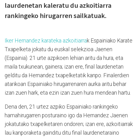
laurdenetan kaleratu du azkoitiarra
rankingeko hirugarren sailkatuak.
Iker Hernandez karateka azkoitiarra
k Espainiako Karate
Txapelketa jokatu du euskal selekzioa Jaenen
(Espainia). 21 urte azpikoen lehian aritu da hura, eta
maila txukunean, gainera; izan ere, final laurdenetan
gelditu da Hernandez txapelketatik kanpo. Finalerdien
atarikoan Espainiako hirugarrenaren aurka aritu behar
izan zuen hark, eta ezin izan zuen hura mendean hartu.
Dena den, 21 urtez azpiko Espainiako rankingeko
hamahirugarren posturaino igo da Hernandez Jaenen
jokatutako txapelketaren ondoren; izan ere, azkoitiarrak
lau kanporaketa gainditu ditu final laurdenetaraino