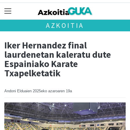
AZKOITIA
Iker Hernandez final
laurdenetan kaleratu dute
Espainiako Karate
Txapelketatik
Andoni Elduaien
2025eko azaroaren 19a