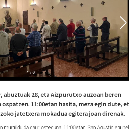
, abuztuak 28, eta Aizpurutxo auzoan beren
a ospatzen. 11:00etan hasita, meza egin dute, e
uzoko jatetxera mokadua egitera joan direnak.
n murgildu da gaur, osteguna. 11:00etan, San Agustin egune