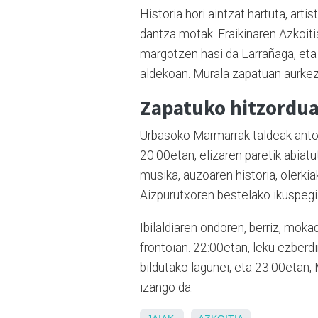
Historia hori aintzat hartuta, arti
dantza motak. Eraikinaren Azkoiti
margotzen hasi da Larrañaga, eta
aldekoan. Murala zapatuan aurkeztu
Zapatuko hitzordu
Urbasoko Marmarrak taldeak anto
20:00etan, elizaren paretik abiatu
musika, auzoaren historia, olerkia
Aizpurutxoren bestelako ikuspegi
Ibilaldiaren ondoren, berriz, mok
frontoian. 22:00etan, leku ezberd
bildutako lagunei, eta 23:00eta
izango da.