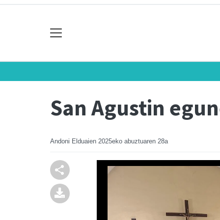
San Agustin egun
Andoni Elduaien
2025eko abuztuaren 28a