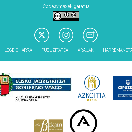
Codesyntaxek garatua
LEGE OHARRA
PUBLIZITATEA
ARAUAK
HARREMANET
Babesleak