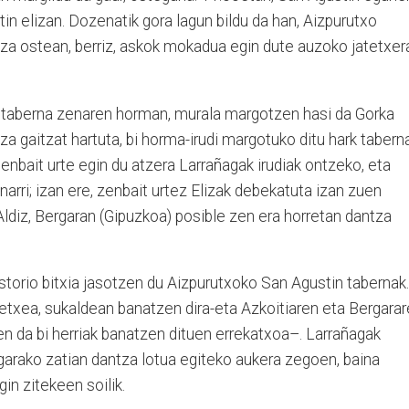
n elizan. Dozenatik gora lagun bildu da han, Aizpurutxo
a ostean, berriz, askok mokadua egin dute auzoko jatetxer
in taberna zenaren horman, murala margotzen hasi da Gorka
tza gaitzat hartuta, bi horma-irudi margotuko ditu hark tabern
enbait urte egin du atzera Larrañagak irudiak ontzeko, eta
arri; izan ere, zenbait urtez Elizak debekatuta izan zuen
Aldiz, Bergaran (Gipuzkoa) posible zen era horretan dantza
istorio bitxia jasotzen du Aizpurutxoko San Agustin tabernak.
 etxea, sukaldean banatzen dira-eta Azkoitiaren eta Bergara
zen da bi herriak banatzen dituen errekatxoa–. Larrañagak
garako zatian dantza lotua egiteko aukera zegoen, baina
in zitekeen soilik.