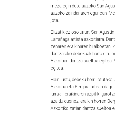
meza egin dute auzoko San Agusti
auzoko zaindariaren egunean. Mez
jota.
Elizatik ez oso urrun, San Agust
Larrañaga artista azkoitiarra. Dan
zenaren eraikinaren bi alboetan. Z
dantzarako debekuak hartu ditu oin
Azkoitian dantza sueltoa egitea. 
egitea.
Hain justu, debeku horri lotutako 
Azkoitia eta Bergara artean dago
lurrak –eraikinaren azpitik igarot
azaldu duenez, eraikin horren Ber
Azkoitiko zatian dantza sueltoa eg