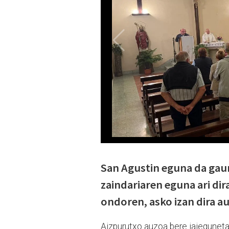
San Agustin eguna da gaur
zaindariaren eguna ari dir
ondoren, asko izan dira a
Aizpurutxo auzoa bere jaieguneta