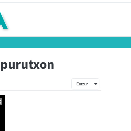
zpurutxon
Entzun