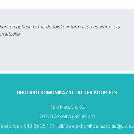
kurleen babesa behar du tokiko informazioa euskaraz eta
rraitzeko.
UROLAKO KOMUNIKAZIO TALDEA KOOP. ELK
Kale Nagusia, 62
20720 Azkoitia (Gipuzkoa)
Telefonoak: 943-85 36 17 | Helbide elektronikoa: azkoitia@ukt.eu