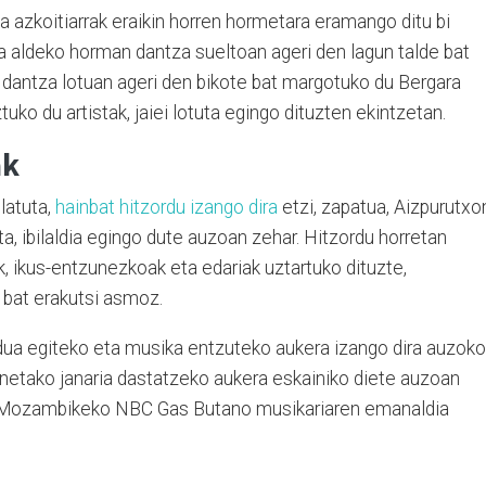
sta azkoitiarrak eraikin horren hormetara eramango ditu bi
a aldeko horman dantza sueltoan ageri den lagun talde bat
 dantza lotuan ageri den bikote bat margotuko du Bergara
ko du artistak, jaiei lotuta egingo dituzten ekintzetan.
ak
latuta,
hainbat hitzordu izango dira
etzi, zapatua, Aizpurutxo
ta, ibilaldia egingo dute auzoan zehar. Hitzordu horretan
k, ikus-entzunezkoak eta edariak uztartuko dituzte,
 bat erakutsi asmoz.
adua egiteko eta musika entzuteko aukera izango dira auzoko
inetako janaria dastatzeko aukera eskainiko diete auzoan
n, Mozambikeko NBC Gas Butano musikariaren emanaldia