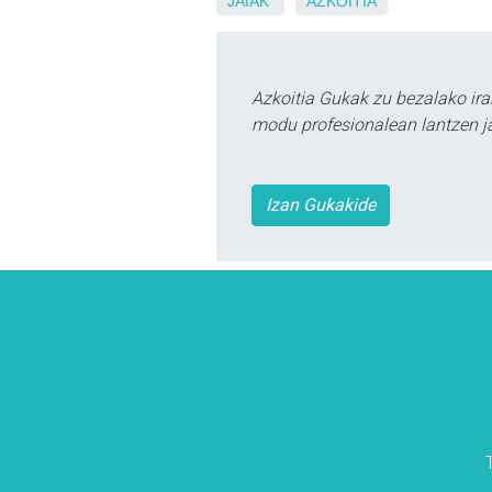
JAIAK
AZKOITIA
Azkoitia Gukak zu bezalako ira
modu profesionalean lantzen ja
Izan Gukakide