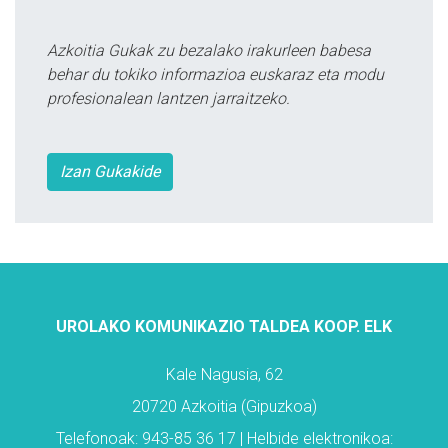
Azkoitia Gukak zu bezalako irakurleen babesa
behar du tokiko informazioa euskaraz eta modu
profesionalean lantzen jarraitzeko.
Izan Gukakide
UROLAKO KOMUNIKAZIO TALDEA KOOP. ELK
Kale Nagusia, 62
20720 Azkoitia (Gipuzkoa)
Telefonoak: 943-85 36 17 | Helbide elektronikoa: