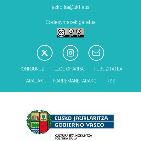
azkoitia@ukt.eus
Codesyntaxek garatua
HONI BURUZ
LEGE OHARRA
PUBLIZITATEA
ARAUAK
HARREMANETARAKO
RSS
Babesleak