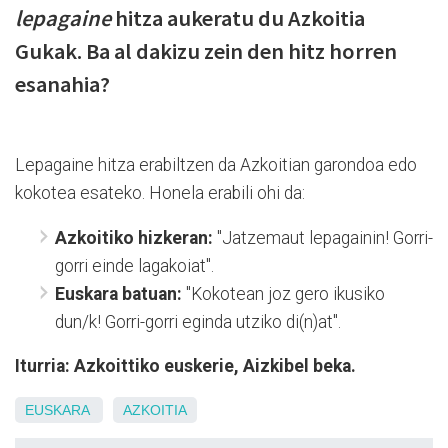
lepagaine
hitza aukeratu du Azkoitia
Gukak. Ba al dakizu zein den hitz horren
esanahia?
Lepagaine hitza erabiltzen da Azkoitian garondoa edo
kokotea esateko. Honela erabili ohi da:
Azkoitiko hizkeran:
"Jatzemaut lepagainin! Gorri-
gorri einde lagakoiat".
Euskara batuan:
"Kokotean joz gero ikusiko
dun/k! Gorri-gorri eginda utziko di(n)at".
Iturria: Azkoittiko euskerie, Aizkibel beka.
EUSKARA
AZKOITIA