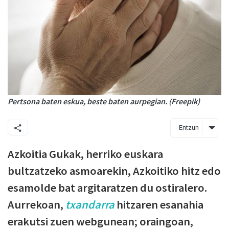
Pertsona baten eskua, beste baten aurpegian. (Freepik)
Entzun
Azkoitia Gukak, herriko euskara
bultzatzeko asmoarekin, Azkoitiko hitz edo
esamolde bat argitaratzen du ostiralero.
Aurrekoan,
txandarra
hitzaren esanahia
erakutsi zuen webgunean; oraingoan,