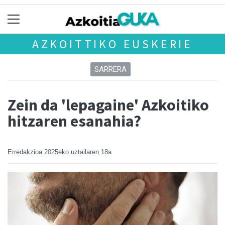
AZKOITTIKO EUSKERIE
SARRERA
Zein da 'lepagaine' Azkoitiko
hitzaren esanahia?
Erredakzioa
2025eko uztailaren 18a