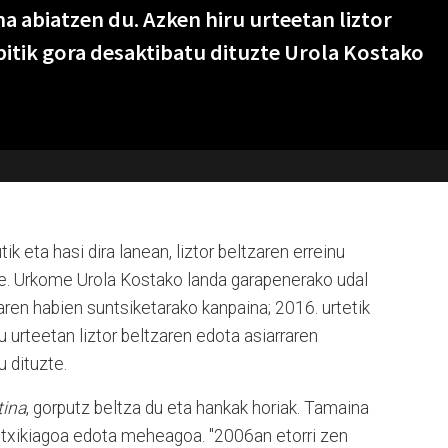
a abiatzen du. Azken hiru urteetan liztor
itik gora desaktibatu dituzte Urola Kostako
ik eta hasi dira lanean, liztor beltzaren erreinu
ote. Urkome Urola Kostako landa garapenerako udal
zaren habien suntsiketarako kanpaina; 2016. urtetik
u urteetan liztor beltzaren edota asiarraren
 dituzte.
tina
, gorputz beltza du eta hankak horiak. Tamaina
o txikiagoa edota meheagoa. "2006an etorri zen