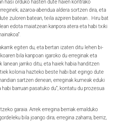
ean hasi orduko hasten dute haien kontrako
rreginek; azaroa-abendua aldera sortzen dira, eta
ute zuloren batean, teila azpiren batean... Hiru bat
lean edota maiatzean kanpora atera eta habi txiki
mainakoa".
karrik egiten du, eta bertan izaten ditu lehen bi-
tekoaren bila kanpoan igaroko du erreginak eta
 lanean jarriko ditu, eta haiek habia handitzen
uztiek kolonia hazteko beste habi bat egingo dute
 handian sartzen denean, erreginak kumeak eduki
a habi barruan pasatuko du", kontatu du prozesua
tzeko garaia. Arrek erregina berriak ernalduko
ordeleku bila joango dira; erregina zaharra, berriz,