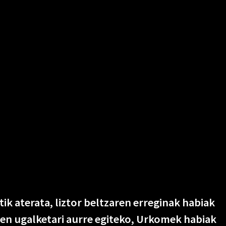
ik aterata, liztor beltzaren erreginak habiak
ien ugalketari aurre egiteko, Urkomek habiak