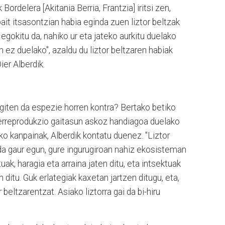
 Bordelera [Akitania Berria, Frantzia] iritsi zen,
it itsasontzian habia eginda zuen liztor beltzak
 egokitu da, nahiko ur eta jateko aurkitu duelako
n ez duelako", azaldu du liztor beltzaren habiak
ier Alberdik.
 egiten da espezie horren kontra? Bertako betiko
 erreprodukzio gaitasun askoz handiagoa duelako
ko kanpainak, Alberdik kontatu duenez. "Liztor
 da gaur egun, gure ingurugiroan nahiz ekosisteman
tuak, haragia eta arraina jaten ditu, eta intsektuak
n ditu. Guk erlategiak kaxetan jartzen ditugu, eta,
beltzarentzat. Asiako liztorra gai da bi-hiru