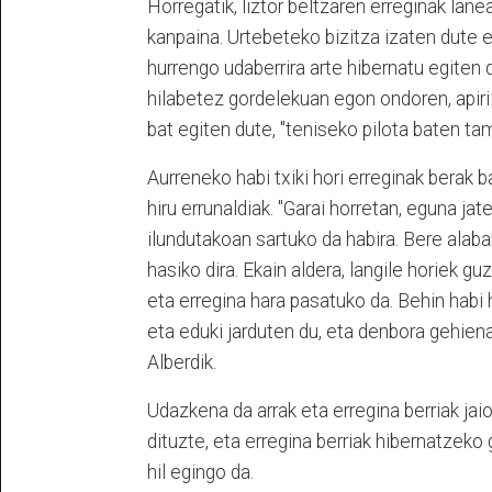
Horregatik, liztor beltzaren erreginak lan
kanpaina. Urtebeteko bizitza izaten dute e
hurrengo udaberrira arte hibernatu egiten d
hilabetez gordelekuan egon ondoren, apiri
bat egiten dute, "teniseko pilota baten ta
Aurreneko habi txiki hori erreginak berak ba
hiru errunaldiak. "Garai horretan, eguna ja
ilundutakoan sartuko da habira. Bere alabak
hasiko dira. Ekain aldera, langile horiek g
eta erregina hara pasatuko da. Behin habi
eta eduki jarduten du, eta denbora gehien
Alberdik.
Udazkena da arrak eta erregina berriak jaio
dituzte, eta erregina berriak hibernatzeko g
hil egingo da.