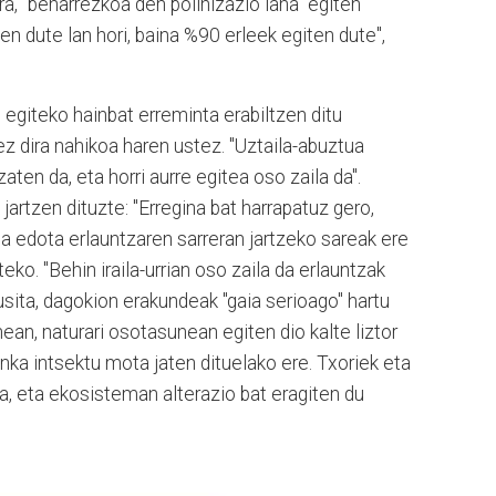
ra, "beharrezkoa den polinizazio lana" egiten
en dute lan hori, baina %90 erleek egiten dute",
e egiteko hainbat erreminta erabiltzen ditu
ez dira nahikoa haren ustez. "Uztaila-abuztua
aten da, eta horri aurre egitea oso zaila da".
jartzen dituzte: "Erregina bat harrapatuz gero,
koa edota erlauntzaren sarreran jartzeko sareak ere
teko. "Behin iraila-urrian oso zaila da erlauntzak
usita, dagokion erakundeak "gaia serioago" hartu
ean, naturari osotasunean egiten dio kalte liztor
hunka intsektu mota jaten dituelako ere. Txoriek eta
a, eta ekosisteman alterazio bat eragiten du