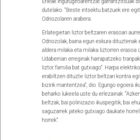
Erleak ingurugiroarentzat garrantzitsuak di
dutelako. "Beste intsektu batzuek ere egit
Odriozolaren arabera.
Erlategietan liztor beltzaren erasoari aurr
Odriozolak, baina egun eskura dituztenak 
aldera milaka eta milaka liztorren erasoa iz
Udaberrian erreginak harrapatzeko tranpak 
liztor familia bat gutxiago". Harpa elektri
erabiltzen dituzte liztor beltzari kontra egi
bizirik mantentzea", dio. Egungo egoera ik
beharko lukeela uste du erlezainak: "Azken
beltzak, bai polinizazio ikuspegitik, bai e
saguzarrek jateko gutxiago daukate horrel
horrek".