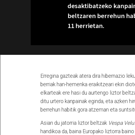
desaktibatzeko kanpain
beltzaren berrehun hab
11 herrietan.
Erregina gazteak atera dira hibernazio lekut
berriak han-hemenka eraikitzeari ekin di
elkarteak ere hasi du aurtengo liztor belt
ditu urtero kanpainak eginda, eta azken hir
berrehun habitik gora atzeman eta suntsitu
Asian du jatorria liztor beltzak
Vespa Velu
handikoa da, baina Europako liztorra bain