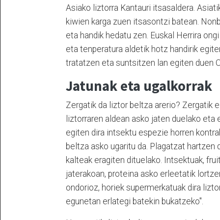
Asiako liztorra Kantauri itsasaldera. Asiatik
kiwien karga zuen itsasontzi batean. Nonba
eta handik hedatu zen. Euskal Herrira ongi
eta tenperatura aldetik hotz handirik egite
tratatzen eta suntsitzen lan egiten duen O
Jatunak eta ugalkorrak
Zergatik da liztor beltza arerio? Zergatik
liztorraren aldean asko jaten duelako eta
egiten dira intsektu espezie horren kontra
beltza asko ugaritu da. Plagatzat hartzen
kalteak eragiten dituelako. Intsektuak, frui
jaterakoan, proteina asko erleetatik lortze
ondorioz, horiek supermerkatuak dira liztor 
egunetan erlategi batekin bukatzeko".