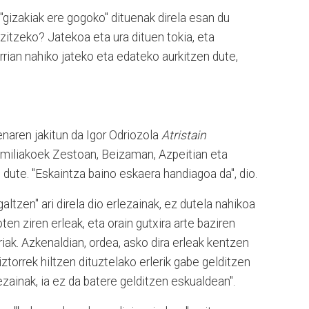
"gizakiak ere gogoko" dituenak direla esan du
izitzeko? Jatekoa eta ura dituen tokia, eta
errian nahiko jateko eta edateko aurkitzen dute,
.
renaren jakitun da Igor Odriozola
Atristain
familiakoek Zestoan, Beizaman, Azpeitian eta
n dute. "Eskaintza baino eskaera handiagoa da", dio.
galtzen" ari direla dio erlezainak, ez dutela nahikoa
ten ziren erleak, eta orain gutxira arte baziren
iak. Azkenaldian, ordea, asko dira erleak kentzen
iztorrek hiltzen dituztelako erlerik gabe gelditzen
lezainak, ia ez da batere gelditzen eskualdean".