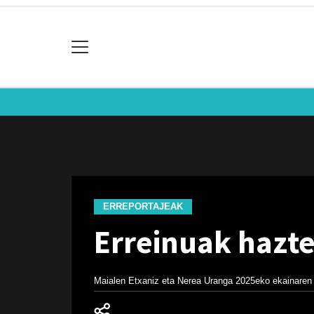
ERREPORTAJEAK
Erreinuak hazte
Maialen Etxaniz eta Nerea Uranga
2025eko ekainaren