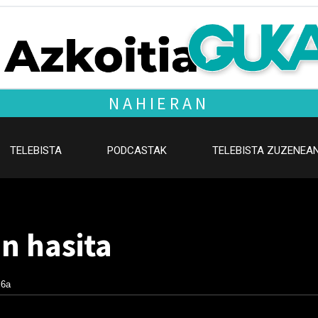
NAHIERAN
TELEBISTA
PODCASTAK
TELEBISTA ZUZENEA
n hasita
 6a