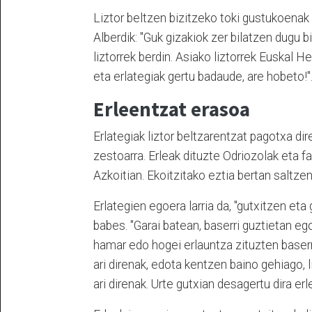
Liztor beltzen bizitzeko toki gustukoenak 
Alberdik: "Guk gizakiok zer bilatzen dugu b
liztorrek berdin. Asiako liztorrek Euskal H
eta erlategiak gertu badaude, are hobeto!"
Erleentzat erasoa
Erlategiak liztor beltzarentzat pagotxa di
zestoarra. Erleak dituzte Odriozolak eta 
Azkoitian. Ekoitzitako eztia bertan saltze
Erlategien egoera larria da, "gutxitzen eta 
babes. "Garai batean, baserri guztietan ego
hamar edo hogei erlauntza zituzten baserr
ari direnak, edota kentzen baino gehiago, l
ari direnak. Urte gutxian desagertu dira er