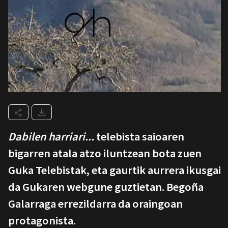
Dabilen harriari...
telebista saioaren
bigarren atala atzo iluntzean bota zuen
Guka Telebistak, eta gaurtik aurrera ikusgai
da Gukaren webgune guztietan. Begoña
Galarraga errezildarra da oraingoan
protagonista.