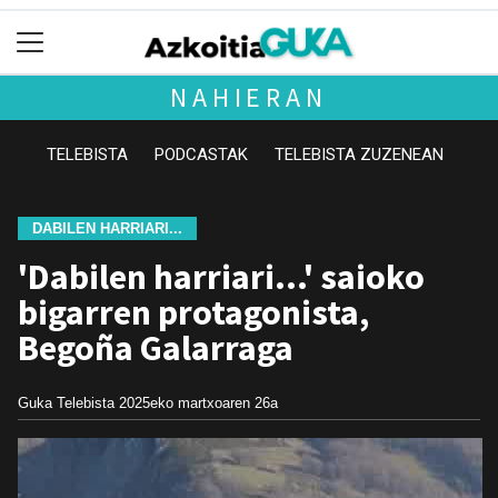
NAHIERAN
TELEBISTA
PODCASTAK
TELEBISTA ZUZENEAN
DABILEN HARRIARI...
'Dabilen harriari...' saioko
bigarren protagonista,
Begoña Galarraga
Guka Telebista
2025eko martxoaren 26a