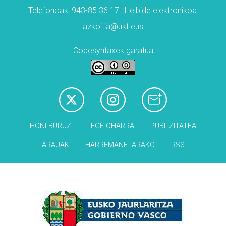
Telefonoak: 943-85 36 17 | Helbide elektronikoa:
azkoitia@ukt.eus
Codesyntaxek garatua
HONI BURUZ
LEGE OHARRA
PUBLIZITATEA
ARAUAK
HARREMANETARAKO
RSS
Babesleak