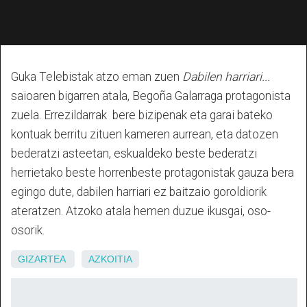
Guka Telebistak atzo eman zuen
Dabilen harriari...
saioaren bigarren atala, Begoña Galarraga protagonista
zuela. Errezildarrak bere bizipenak eta garai bateko
kontuak berritu zituen kameren aurrean, eta datozen
bederatzi asteetan, eskualdeko beste bederatzi
herrietako beste horrenbeste protagonistak gauza bera
egingo dute, dabilen harriari ez baitzaio goroldiorik
ateratzen. Atzoko atala hemen duzue ikusgai, oso-
osorik.
GIZARTEA
AZKOITIA