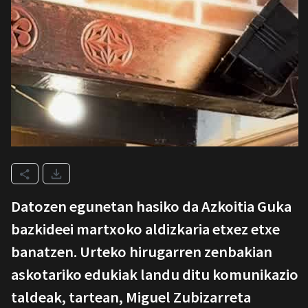
Datozen egunetan hasiko da Azkoitia Guka
bazkideei martxoko aldizkaria etxez etxe
banatzen. Urteko hirugarren zenbakian
askotariko edukiak landu ditu komunikazio
taldeak, tartean, Miguel Zubizarreta