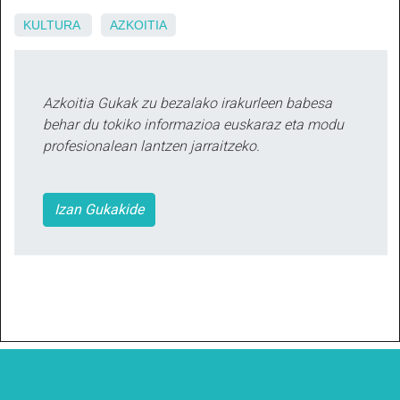
KULTURA
AZKOITIA
Azkoitia Gukak zu bezalako irakurleen babesa
behar du tokiko informazioa euskaraz eta modu
profesionalean lantzen jarraitzeko.
Izan Gukakide