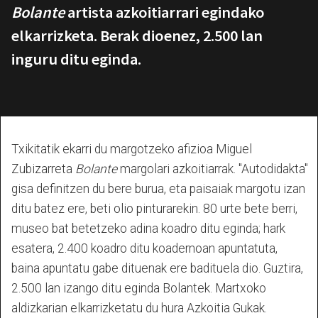
Bolante
artista azkoitiarrari egindako
elkarrizketa. Berak dioenez, 2.500 lan
inguru ditu eginda.
Txikitatik ekarri du margotzeko afizioa Miguel
Zubizarreta
Bolante
margolari azkoitiarrak. "Autodidakta"
gisa definitzen du bere burua, eta paisaiak margotu izan
ditu batez ere, beti olio pinturarekin. 80 urte bete berri,
museo bat betetzeko adina koadro ditu eginda; hark
esatera, 2.400 koadro ditu koadernoan apuntatuta,
baina apuntatu gabe dituenak ere badituela dio. Guztira,
2.500 lan izango ditu eginda Bolantek. Martxoko
aldizkarian elkarrizketatu du hura Azkoitia Gukak.