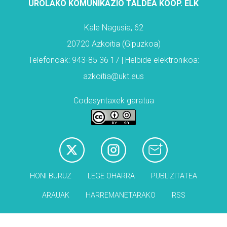
UROLAKO KOMUNIKAZIO TALDEA KOOP. ELK
Kale Nagusia, 62
20720 Azkoitia (Gipuzkoa)
Telefonoak: 943-85 36 17 | Helbide elektronikoa:
azkoitia@ukt.eus
Codesyntaxek garatua
HONI BURUZ
LEGE OHARRA
PUBLIZITATEA
ARAUAK
HARREMANETARAKO
RSS