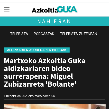
NAHIERAN
TELEBISTA
PODCASTAK
TELEBISTA ZUZENEAN
ALDIZKARIEN AURRERAPEN BIDEOAK
Martxoko Azkoitia Guka
aldizkariaren bideo
aurrerapena: Miguel
Zubizarreta 'Bolante'
Erredakzioa
2025eko martxoaren 5a