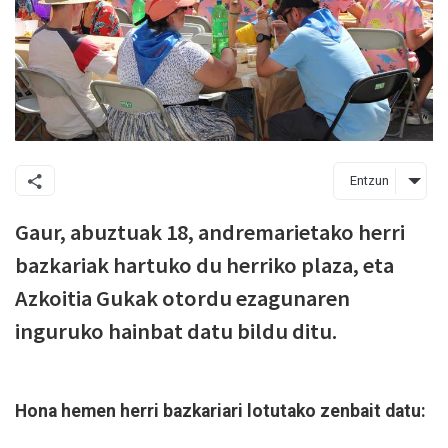
Entzun
Gaur, abuztuak 18, andremarietako herri
bazkariak hartuko du herriko plaza, eta
Azkoitia Gukak otordu ezagunaren
inguruko hainbat datu bildu ditu.
Hona hemen herri bazkariari lotutako zenbait datu: