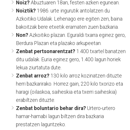
Noiz?
Abuztuaren 18an, festen azken egunean.
Noiztik?
1986. urte ingurutik antolatzen du
Azkoitiko Udalak. Lehenago ere egiten zen, baina
bakoitzak bere etxetik eramaten zuen bazkaria.
Non?
Azkoitiko plazan. Eguraldi txarra eginez gero,
Berdura Plazan eta plazako arkupeetan.
Zenbat pertsonarentzat?
1.400 txartel banatzen
ditu udalak. Euria eginez gero, 1.400 lagun horiek
lekua ziurtatuta dute.
Zenbat arroz?
130 kilo arroz kozinatzen dituzte
herri bazkarirako. Horrez gain, 220 kilo txorizo eta
haragi (oilaskoa, saiheskia eta txerri saiheskia)
erabiltzen dituzte.
Zenbat boluntario behar dira?
Urtero-urtero
hamar-hamabi lagun biltzen dira bazkaria
prestatzen laguntzeko.