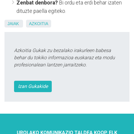
Zenbat denbora?
Bi ordu eta erdi behar izaten
dituzte paella egiteko.
JAIAK
AZKOITIA
Azkoitia Gukak zu bezalako irakurleen babesa
behar du tokiko informazioa euskaraz eta modu
profesionalean lantzen jarraitzeko.
Izan Gukakide
UROLAKO KOMUNIKAZIO TALDEA KOOP. ELK