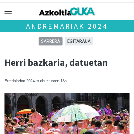
ANDREMARIAK 2024
SARRERA
EGITARAUA
Herri bazkaria, datuetan
Erredakzioa
2024ko abuztuaren 18a