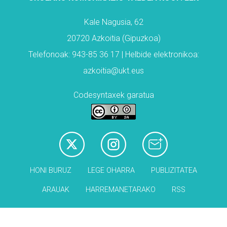
Kale Nagusia, 62
20720 Azkoitia (Gipuzkoa)
Telefonoak: 943-85 36 17 | Helbide elektronikoa:
azkoitia@ukt.eus
Codesyntaxek garatua
HONI BURUZ
LEGE OHARRA
PUBLIZITATEA
ARAUAK
HARREMANETARAKO
RSS
Babesleak