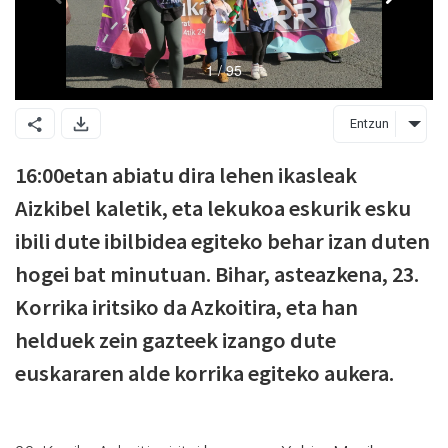
Entzun
16:00etan abiatu dira lehen ikasleak
Aizkibel kaletik, eta lekukoa eskurik esku
ibili dute ibilbidea egiteko behar izan duten
hogei bat minutuan. Bihar, asteazkena, 23.
Korrika iritsiko da Azkoitira, eta han
helduek zein gazteek izango dute
euskararen alde korrika egiteko aukera.