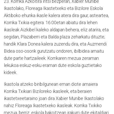
23. Korrika Azkoitira iritsi bezperan, Xabier Munibe
Ikastolako, Floreaga Ikastetxeko eta Bizilore Eskola
Aktiboko ehunka ikasle kalera atera dira gaur, asteartea,
Korrika Txikia egitera. 16:00etan abiatu dira lehen
ikasleak Aizkibel kaleko aldapan behera, eliz atarira, eta
segidan, Plazaberri eta Balda plaza zeharkatu dituzte;
handik Klara Donea kalera zuzendu dira, eta Auzmendi
Bidea oso-osorik gurutzatu ondoren, ibilbidea amaitu
dute parte hartzaileek. Korrikaren mezua zeraman
lekukoa eskuz-esku eraman dute eskola guztietako
kideek.
Ikastola atzeko biribilgunean eman diote amaiera
Korrika Txikiari Biziloreko ikasleek, eta beraien
ikastetxeetaraino joan dira Xabier Munibe Ikastolako
nahiz Floreaga Ikastetxeko ikasleak. Korrika Txikiko
mezua, berriz, eskola bakoitzean irakurri dute ekitaldiari