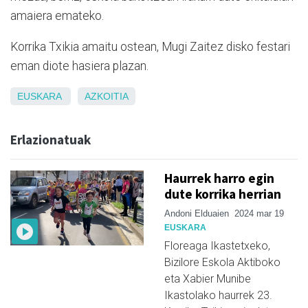
amaiera emateko.
Korrika Txikia amaitu ostean, Mugi Zaitez disko festari
eman diote hasiera plazan.
EUSKARA
AZKOITIA
Erlazionatuak
Haurrek harro egin
dute korrika herrian
Andoni Elduaien
2024 mar 19
EUSKARA
Floreaga Ikastetxeko,
Bizilore Eskola Aktiboko
eta Xabier Munibe
Ikastolako haurrek 23.