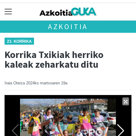
AZKOITIA
23. KORRIKA
Korrika Txikiak herriko
kaleak zeharkatu ditu
Iraia Oteiza
2024ko martxoaren 19a