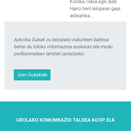
Korrika Txikia egin dute
Harro herri lelopean gaur,
asteartea…
Azkoitia Gukak zu bezalako irakurleen babesa
behar du tokiko informazioa euskaraz eta modu
profesionalean lantzen jarraitzeko.
Izan Gukakide
UROLAKO KOMUNIKAZIO TALDEA KOOP. ELK