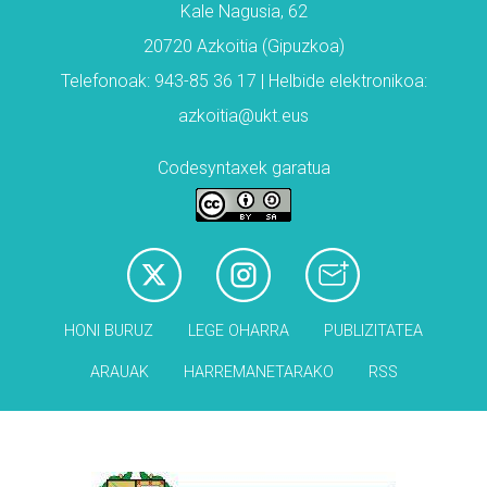
Kale Nagusia, 62
20720 Azkoitia (Gipuzkoa)
Telefonoak: 943-85 36 17 | Helbide elektronikoa:
azkoitia@ukt.eus
Codesyntaxek garatua
HONI BURUZ
LEGE OHARRA
PUBLIZITATEA
ARAUAK
HARREMANETARAKO
RSS
Babesleak