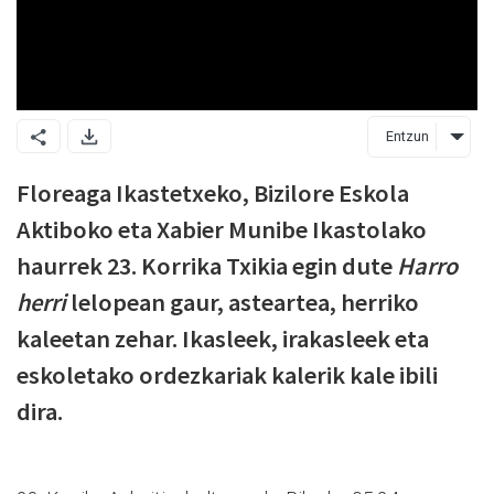
Entzun
Floreaga Ikastetxeko, Bizilore Eskola
Aktiboko eta Xabier Munibe Ikastolako
haurrek 23. Korrika Txikia egin dute
Harro
herri
lelopean gaur, asteartea, herriko
kaleetan zehar. Ikasleek, irakasleek eta
eskoletako ordezkariak kalerik kale ibili
dira.