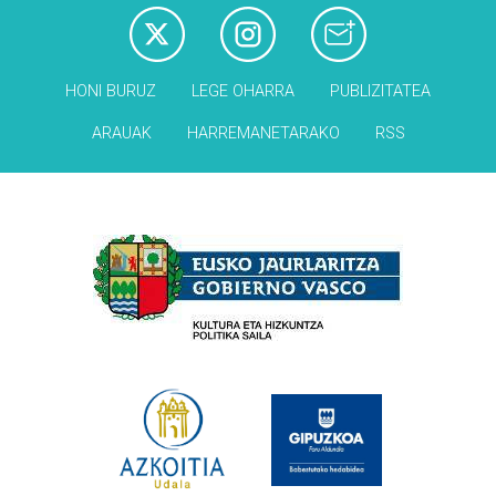
HONI BURUZ
LEGE OHARRA
PUBLIZITATEA
ARAUAK
HARREMANETARAKO
RSS
Babesleak