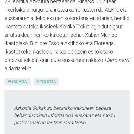
23. Korrika Azkoitira heltzear da. Biharko 05:24ean
Txerloiko bihurgunera iristea aurreikusten du AEK-k, eta
euskararen aldeko ekimen koloretsuaren atarian, herriko
ikastetxeetako ikasleek Korrika Txikia egin dute gaur
arratsaldean herriko kaleetan zehar. Xabier Munibe
Ikastolako, Bizilore Eskola Aktiboko eta Floreaga
Ikastetxeko ikasleek, irakasleek zein eskoletako
ordezkariek bat egin dute euskararen aldeko
Harro herri
aldarriarekin.
EUSKARA
AZKOITIA
Azkoitia Gukak zu bezalako irakurleen babesa
behar du tokiko informazioa euskaraz eta modu
profesionalean lantzen jarraitzeko.