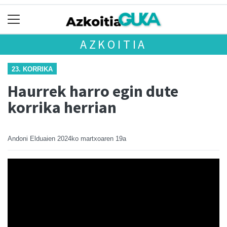
AZKOITIA
23. KORRIKA
Haurrek harro egin dute
korrika herrian
Andoni Elduaien
2024ko martxoaren 19a