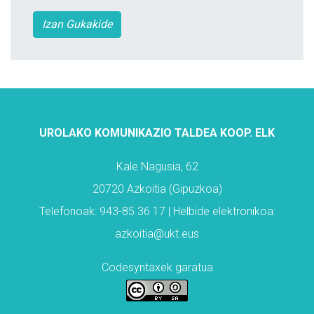
Izan Gukakide
UROLAKO KOMUNIKAZIO TALDEA KOOP. ELK
Kale Nagusia, 62
20720 Azkoitia (Gipuzkoa)
Telefonoak: 943-85 36 17 | Helbide elektronikoa:
azkoitia@ukt.eus
Codesyntaxek garatua