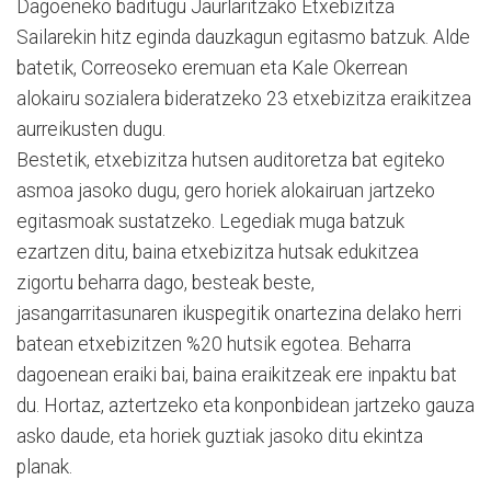
Dagoeneko baditugu Jaurlaritzako Etxebizitza
Sailarekin hitz eginda dauzkagun egitasmo batzuk. Alde
batetik, Correoseko eremuan eta Kale Okerrean
alokairu sozialera bideratzeko 23 etxebizitza eraikitzea
aurreikusten dugu.
Bestetik, etxebizitza hutsen auditoretza bat egiteko
asmoa jasoko dugu, gero horiek alokairuan jartzeko
egitasmoak sustatzeko. Legediak muga batzuk
ezartzen ditu, baina etxebizitza hutsak edukitzea
zigortu beharra dago, besteak beste,
jasangarritasunaren ikuspegitik onartezina delako herri
batean etxebizitzen %20 hutsik egotea. Beharra
dagoenean eraiki bai, baina eraikitzeak ere inpaktu bat
du. Hortaz, aztertzeko eta konponbidean jartzeko gauza
asko daude, eta horiek guztiak jasoko ditu ekintza
planak.