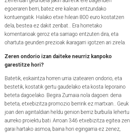
Zerrendan geundela jakin aurretik ere bagenuen
egoeraren berri, batez ere kalean entzundako
kontuengatik. Halako etxe hilean 800 euro kostatzen
dela, bestea ez dakit zenbat... Era horretako
komentarioak geroz eta sarriago entzuten dira, eta
ohartuta geunden prezioak ikaragarri igotzen ari zirela.
Zeren ondorio izan daiteke neurriz kanpoko
garestitze hori?
Batetik, eskaintza horren urria izatearen ondorio, eta
bestetik, kostatik gertu gaudelako eta kosta leporaino
beteta dagoelako. Begira Zumaia nola dagoen: dena
beteta, etxebizitza promozio berririk ez martxan... Geuk
joan den agintaldian heldu genion berriz burbuila lehertu
aurreko proiektu bati. Arroan 346 etxebizitza egitea zen
garai hartako asmoa, baina hori egingarria ez zenez,