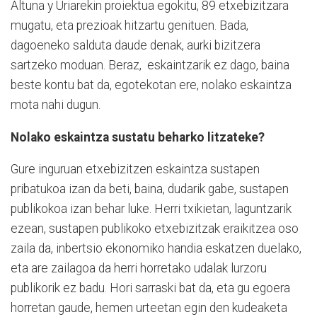
Altuna y Uriarekin proiektua egokitu, 89 etxebizitzara
mugatu, eta prezioak hitzartu genituen. Bada,
dagoeneko salduta daude denak, aurki bizitzera
sartzeko moduan. Beraz, eskaintzarik ez dago, baina
beste kontu bat da, egotekotan ere, nolako eskaintza
mota nahi dugun.
Nolako eskaintza sustatu beharko litzateke?
Gure inguruan etxebizitzen eskaintza sustapen
pribatukoa izan da beti, baina, dudarik gabe, sustapen
publikokoa izan behar luke. Herri txikietan, laguntzarik
ezean, sustapen publikoko etxebizitzak eraikitzea oso
zaila da, inbertsio ekonomiko handia eskatzen duelako,
eta are zailagoa da herri horretako udalak lurzoru
publikorik ez badu. Hori sarraski bat da, eta gu egoera
horretan gaude, hemen urteetan egin den kudeaketa