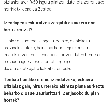
biztanleriaren %60 inguru pilatzen dute, eta zerrendako
herririk txikiena da Zestoa.
Izendapena eskuratzea zergatik da aukera ona
herriarentzat?
Udalak eskumena izango lukeelako, ez alokairu
prezioak jaisteko, baina bai horiei egonkor samar
eusteko. Izan ere, izendapena lortzen duten herrietan,
prezioen igoera oso araututa egongo
da, eta ez etxejabe bakoitzaren esku.
Tentsio handiko eremu izendatzeko, eskaera
ofizialaz gain, hiru urterako ekintza plana aurkeztu
beharko diozue Jaurlaritzari. Zer jasoko du plan
horrek?