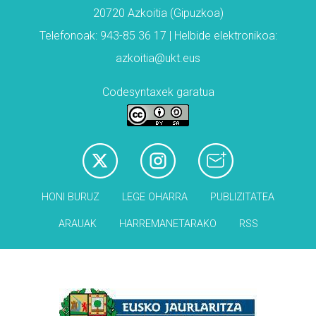
20720 Azkoitia (Gipuzkoa)
Telefonoak: 943-85 36 17 | Helbide elektronikoa:
azkoitia@ukt.eus
Codesyntaxek garatua
HONI BURUZ
LEGE OHARRA
PUBLIZITATEA
ARAUAK
HARREMANETARAKO
RSS
Babesleak