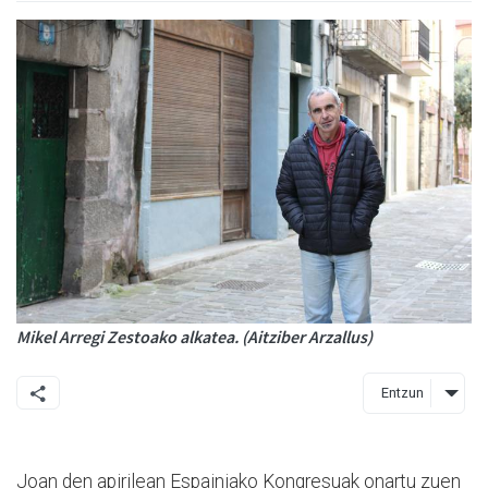
Mikel Arregi Zestoako alkatea. (Aitziber Arzallus)
Entzun
Joan den apirilean Espainiako Kongresuak onartu zuen