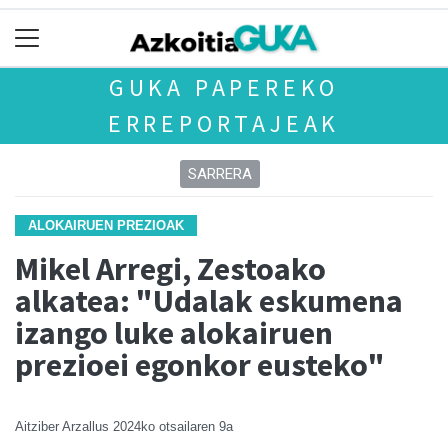
GUKA PAPEREKO
ERREPORTAJEAK
SARRERA
ALOKAIRUEN PREZIOAK
Mikel Arregi, Zestoako
alkatea: "Udalak eskumena
izango luke alokairuen
prezioei egonkor eusteko"
Aitziber Arzallus
2024ko otsailaren 9a