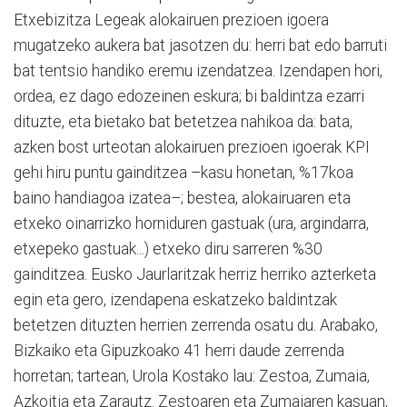
Etxebizitza Legeak alokairuen prezioen igoera
mugatzeko aukera bat jasotzen du: herri bat edo barruti
bat tentsio handiko eremu izendatzea. Izendapen hori,
ordea, ez dago edozeinen eskura; bi baldintza ezarri
dituzte, eta bietako bat betetzea nahikoa da: bata,
azken bost urteotan alokairuen prezioen igoerak KPI
gehi hiru puntu gainditzea –kasu honetan, %17koa
baino handiagoa izatea–; bestea, alokairuaren eta
etxeko oinarrizko horniduren gastuak (ura, argindarra,
etxepeko gastuak...) etxeko diru sarreren %30
gainditzea. Eusko Jaurlaritzak herriz herriko azterketa
egin eta gero, izendapena eskatzeko baldintzak
betetzen dituzten herrien zerrenda osatu du. Arabako,
Bizkaiko eta Gipuzkoako 41 herri daude zerrenda
horretan; tartean, Urola Kostako lau: Zestoa, Zumaia,
Azkoitia eta Zarautz. Zestoaren eta Zumaiaren kasuan,