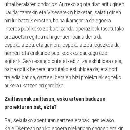
ultraliberalaren ondorioz. Aurreko agintaldian aritu ginen
Jaurlaritzarekin eta Visesarekin hizketan, saiatu ginen
hiri lur batzuk erosten, baina ikaragarria da egoera.
Interes publikoko zerbait izanda, operazioak tasatutako
prezioetan egitea nahi genuen, baina dena da
espekulatzea, eta gainera, espekulatzea legezkoa da
hemen, eta erakunde publikook ez daukagu ezer
egiterik. Gero esango dute etxebizitza eskubidea dela,
baina goitik behera urratutako eskubidea da, eta hori
trajedia bat da, gazteei beraien bizi proiektuak egiteko
aukera ukatzen ari garelako.
Zailtasunak zailtasun, esku artean baduzue
proiekturen bat, ezta?
Bai, sekulako abenturan sartzea erabaki genuelako.
Kale Okerrean nahiko egoera prekarioan dagoen eraikin