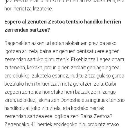
gazteek haietan bilatuko dute herrian ez daukatena, eta
hori heriotza litzateke.
Espero al zenuten Zestoa tentsio handiko herrien
zerrendan sartzea?
Bagenekien azken urteotan alokairuen prezioa asko
igotzen ari zela, baina ez genuen pentsatu ere egiten
zerrendan sartuko gintuztenik. Etxebizitza Legea onartu
zutenean, kexaka jardun ginen zerbait gehiago egitea
ere edukiko zuketela esanez, iruditu zitzaigulako gurea
bezalako herri txikientzat motz geratzen zela. Garbi
zegoen zerrenda horretako herri batzuk zein izango
ziren; adibidez, jakina zen Donostia eta inguruak tentsio
handikotzat joko zituztela, eta kostako herriak
zerrendan sartzea ere logikoa zen. Baina Zestoa?
Zerrendako 41 herriek erkidegoko hiru probintzietako