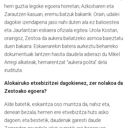
herri guztia legoke egoera horretan; Azkoitiaren eta
Zarautzen kasuan, eremu batzuk bakarrik. Orain, udalei
dagokie izendapena jaso nahi duten ala ez balioestea
eta Jaurlaritzari eskaera ofiziala egitea. Urola Kostan,
oraingoz, Zestoa da aukera baliatzeko asmoa baieztatu
duen bakarra. Eskaerarekin batera aurkeztu beharreko
dokumentuak lantzen hasita daudela adierazi du Mikel
Arregi alkateak, herriarentzat “aukera polita” dela
irudituta.
Alokairuko etxebizitzei dagokienez, zer
nolakoa da
Zestoako egoera?
Alde batetik, eskaintza oso murritza da, nahiz eta,
denean bezala, hemen ere etxebizitza huts asko
dagoen; eta bestetik, daudenak garesti daude.