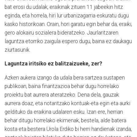
bat erosi du udalak, eraikinak zituen 11 jabeekin hitz
eginda, eta horrela, hiri lur urbanizagarria eskuratu dugu
kasko historikoan. Orain, hori garatu egin behar da, eraiki,
gero alokairu sozialera bideratzeko. Jaurlaritzaren
laguntza etorriko zaigula espero dugu, baina ez daukagu
ziurtasunik.
Laguntza iritsiko ez balitzaizueke, zer?
Azken aukera izango da udala bera sartzea sustapen
publikoan, baina finantzazioa behar dugu horrelako
proiektu bat aurrera ateratzeko. Dena dela, gauzak
aurrera doaz, eta notaritzako kontuak-eta egin eta aurki
geldituko da eraikina udalaren esku. Izan ere, herrian
behar ditugu horrelako ekimenak, bestela, alde batera
kosta eta bestera Urola Erdiko bi herri handienak izanda,