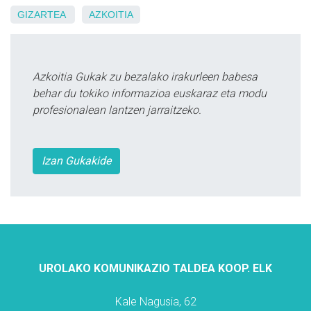
GIZARTEA
AZKOITIA
Azkoitia Gukak zu bezalako irakurleen babesa
behar du tokiko informazioa euskaraz eta modu
profesionalean lantzen jarraitzeko.
Izan Gukakide
UROLAKO KOMUNIKAZIO TALDEA KOOP. ELK
Kale Nagusia, 62