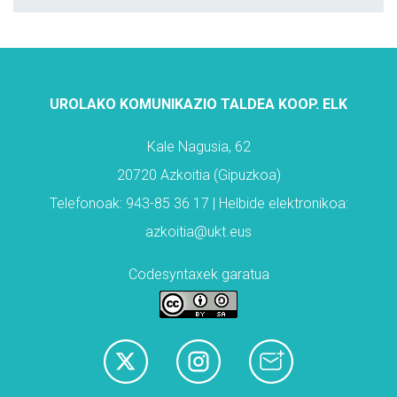
UROLAKO KOMUNIKAZIO TALDEA KOOP. ELK
Kale Nagusia, 62
20720 Azkoitia (Gipuzkoa)
Telefonoak: 943-85 36 17 | Helbide elektronikoa:
azkoitia@ukt.eus
Codesyntaxek garatua