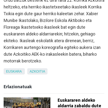
Ordu batzuk besterik ez dira falta 22. Korrika Azkoitira
heltzeko, eta herriko ikastetxeetako ikasleek Korrika
Txikia egin dute gaur herriko kaleetan zehar. Xabier
Munibe Ikastolako, Bizilore Eskola Aktiboko eta
Floreaga Ikastetxeko ikasleek bat egin dute
euskararen aldeko aldarriarekin; hitzekin, gehiago
ekiteko. Ikasleak eskolatik atera direnean, berriz,
Korrikaren aurtengo koreografia egiteko aukera izan
dute Azkoitiko AEK-ko irakasleekin batera, biharko
motorrak berotzeko.
EUSKARA
AZKOITIA
Erlazionatuak
Euskararen aldeko
aldarria zabaldu dute