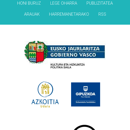
HONI BURUZ
LEGE OHARRA
PUBLIZITATEA
ARAUAK
HARREMANETARAKO
RSS
Babesleak