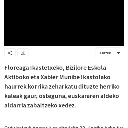
Entzun
Floreaga Ikastetxeko, Bizilore Eskola
Aktiboko eta Xabier Munibe Ikastolako
haurrek korrika zeharkatu dituzte herriko
kaleak gaur, osteguna, euskararen aldeko
aldarria zabaltzeko xedez.