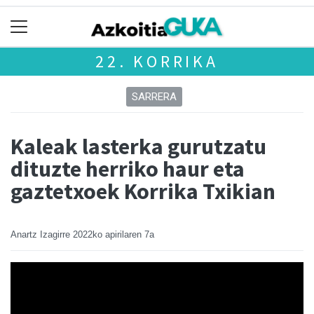
22. KORRIKA
SARRERA
Kaleak lasterka gurutzatu
dituzte herriko haur eta
gaztetxoek Korrika Txikian
Anartz Izagirre
2022ko apirilaren 7a