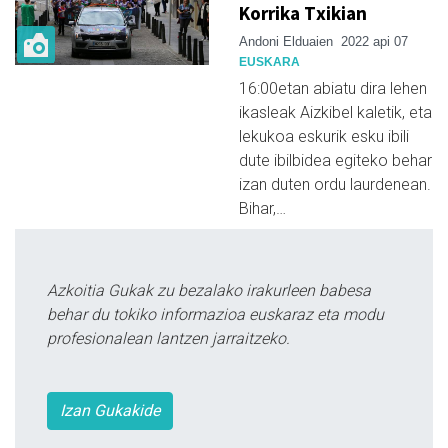
Korrika Txikian
Andoni Elduaien
2022 api 07
EUSKARA
16:00etan abiatu dira lehen
ikasleak Aizkibel kaletik, eta
lekukoa eskurik esku ibili
dute ibilbidea egiteko behar
izan duten ordu laurdenean.
Bihar,…
Azkoitia Gukak zu bezalako irakurleen babesa
behar du tokiko informazioa euskaraz eta modu
profesionalean lantzen jarraitzeko.
Izan Gukakide