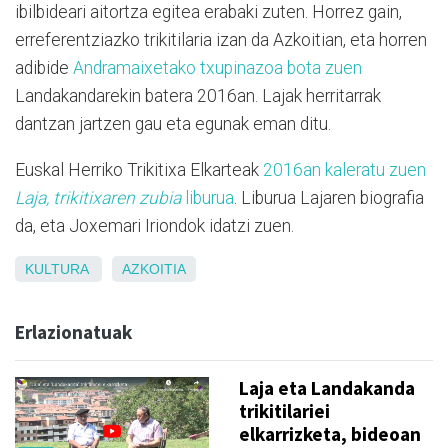
ibilbideari aitortza egitea erabaki zuten. Horrez gain,
erreferentziazko trikitilaria izan da Azkoitian, eta horren
adibide
Andramaixetako txupinazoa bota zuen
Landakandarekin batera 2016an. Lajak herritarrak
dantzan jartzen gau eta egunak eman ditu.
Euskal Herriko Trikitixa Elkarteak
2016an kaleratu zuen
Laja, trikitixaren zubia
liburua
. Liburua Lajaren biografia
da, eta Joxemari Iriondok idatzi zuen.
KULTURA
AZKOITIA
Erlazionatuak
Laja eta Landakanda
trikitilariei
elkarrizketa, bideoan