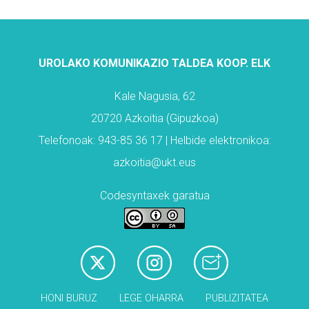
UROLAKO KOMUNIKAZIO TALDEA KOOP. ELK
Kale Nagusia, 62
20720 Azkoitia (Gipuzkoa)
Telefonoak: 943-85 36 17 | Helbide elektronikoa:
azkoitia@ukt.eus
Codesyntaxek garatua
HONI BURUZ
LEGE OHARRA
PUBLIZITATEA