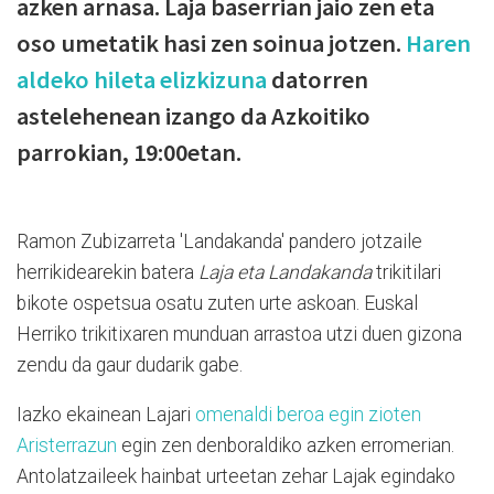
azken arnasa. Laja baserrian jaio zen eta
oso umetatik hasi zen soinua jotzen.
Haren
aldeko hileta elizkizuna
datorren
astelehenean izango da Azkoitiko
parrokian, 19:00etan.
Ramon Zubizarreta 'Landakanda' pandero jotzaile
herrikidearekin batera
Laja eta Landakanda
trikitilari
bikote ospetsua osatu zuten urte askoan. Euskal
Herriko trikitixaren munduan arrastoa utzi duen gizona
zendu da gaur dudarik gabe.
Iazko ekainean Lajari
omenaldi beroa egin zioten
Aristerrazun
egin zen denboraldiko azken erromerian.
Antolatzaileek hainbat urteetan zehar Lajak egindako