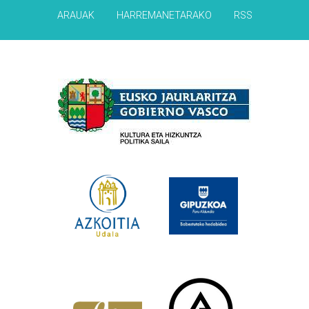
ARAUAK
HARREMANETARAKO
RSS
Babesleak