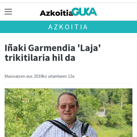
AZKOITIA
Iñaki Garmendia 'Laja'
trikitilaria hil da
Maxixatzen.eus
2019ko urtarrilaren 12a