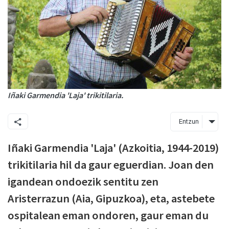
Iñaki Garmendia 'Laja' trikitilaria.
Entzun
Iñaki Garmendia 'Laja' (Azkoitia, 1944-2019)
trikitilaria hil da gaur eguerdian. Joan den
igandean ondoezik sentitu zen
Aristerrazun (Aia, Gipuzkoa), eta, astebete
ospitalean eman ondoren, gaur eman du