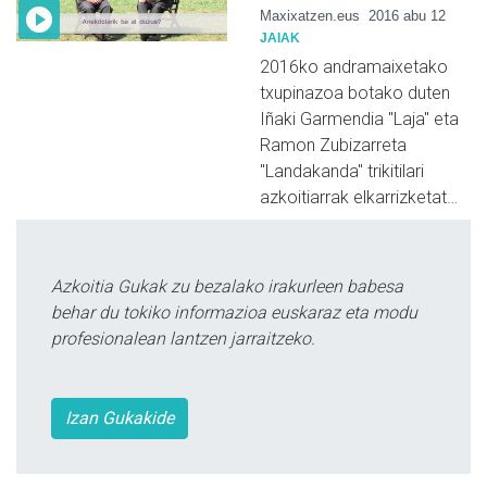
Maxixatzen.eus
2016 abu 12
JAIAK
2016ko andramaixetako
txupinazoa botako duten
Iñaki Garmendia "Laja" eta
Ramon Zubizarreta
"Landakanda" trikitilari
azkoitiarrak elkarrizketat…
Azkoitia Gukak zu bezalako irakurleen babesa
behar du tokiko informazioa euskaraz eta modu
profesionalean lantzen jarraitzeko.
Izan Gukakide