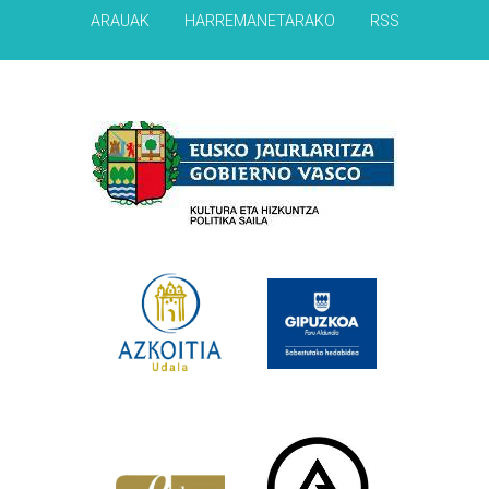
ARAUAK
HARREMANETARAKO
RSS
Babesleak