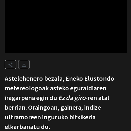
Astelehenero bezala, Eneko Elustondo
metereologoak asteko eguraldiaren
iragarpena egin du
Ez da giro
-ren atal
berrian. Oraingoan, gainera, indize
ultramoreen inguruko bitxikeria
elkarbanatu du.