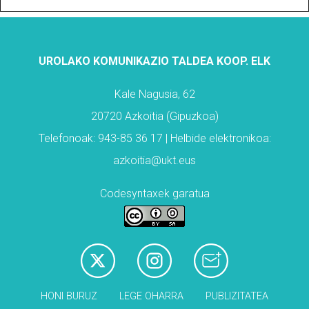
UROLAKO KOMUNIKAZIO TALDEA KOOP. ELK
Kale Nagusia, 62
20720 Azkoitia (Gipuzkoa)
Telefonoak: 943-85 36 17 | Helbide elektronikoa:
azkoitia@ukt.eus
Codesyntaxek garatua
HONI BURUZ
LEGE OHARRA
PUBLIZITATEA