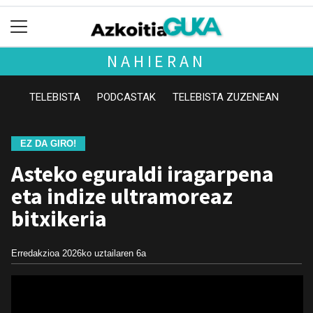
NAHIERAN
TELEBISTA
PODCASTAK
TELEBISTA ZUZENEAN
EZ DA GIRO!
Asteko eguraldi iragarpena
eta indize ultramoreaz
bitxikeria
Erredakzioa
2026ko uztailaren 6a