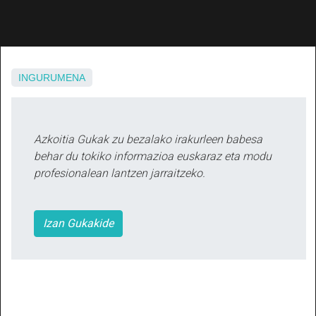
INGURUMENA
Azkoitia Gukak zu bezalako irakurleen babesa
behar du tokiko informazioa euskaraz eta modu
profesionalean lantzen jarraitzeko.
Izan Gukakide