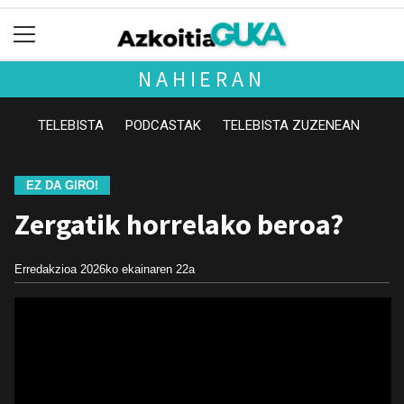
NAHIERAN
TELEBISTA
PODCASTAK
TELEBISTA ZUZENEAN
EZ DA GIRO!
Zergatik horrelako beroa?
Erredakzioa
2026ko ekainaren 22a