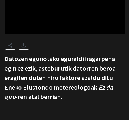
Datozen egunotako eguraldi iragarpena
egin ez ezik, asteburutik datorren beroa
eragiten duten hiru faktore azaldu ditu
Eneko Elustondo metereologoak
Ez da
giro
-ren atal berrian.