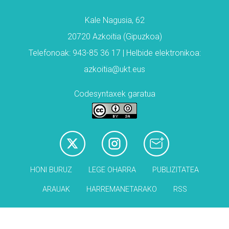
Kale Nagusia, 62
20720 Azkoitia (Gipuzkoa)
Telefonoak: 943-85 36 17 | Helbide elektronikoa:
azkoitia@ukt.eus
Codesyntaxek garatua
HONI BURUZ
LEGE OHARRA
PUBLIZITATEA
ARAUAK
HARREMANETARAKO
RSS
Babesleak