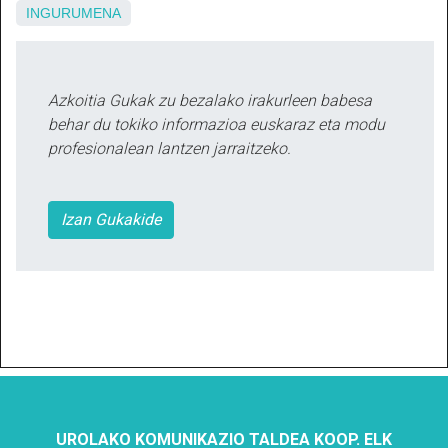
INGURUMENA
Azkoitia Gukak zu bezalako irakurleen babesa
behar du tokiko informazioa euskaraz eta modu
profesionalean lantzen jarraitzeko.
Izan Gukakide
UROLAKO KOMUNIKAZIO TALDEA KOOP. ELK