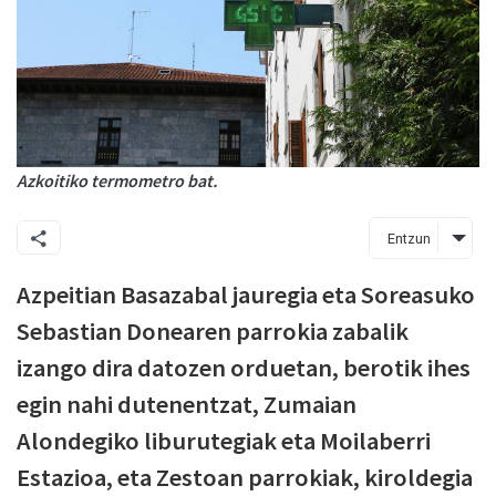
Azkoitiko termometro bat.
Entzun
Azpeitian Basazabal jauregia eta Soreasuko
Sebastian Donearen parrokia zabalik
izango dira datozen orduetan, berotik ihes
egin nahi dutenentzat, Zumaian
Alondegiko liburutegiak eta Moilaberri
Estazioa, eta Zestoan parrokiak, kiroldegia