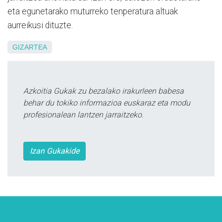
eta egunetarako muturreko tenperatura altuak
aurreikusi dituzte.
GIZARTEA
Azkoitia Gukak zu bezalako irakurleen babesa
behar du tokiko informazioa euskaraz eta modu
profesionalean lantzen jarraitzeko.
Izan Gukakide