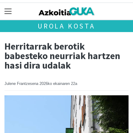
UROLA KOSTA
Herritarrak berotik
babesteko neurriak hartzen
hasi dira udalak
Julene Frantzesena
2026ko ekainaren 22a