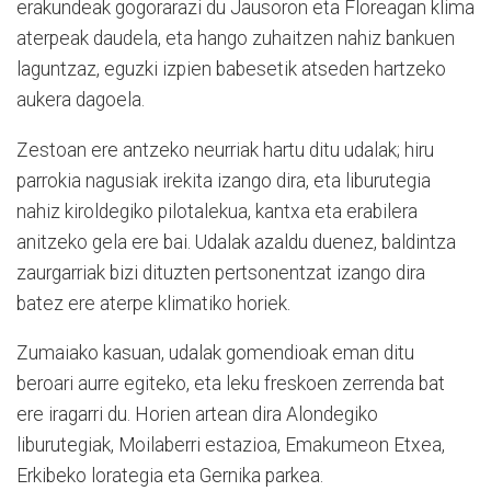
erakundeak gogorarazi du Jausoron eta Floreagan klima
aterpeak daudela, eta hango zuhaitzen nahiz bankuen
laguntzaz, eguzki izpien babesetik atseden hartzeko
aukera dagoela.
Zestoan ere antzeko neurriak hartu ditu udalak; hiru
parrokia nagusiak irekita izango dira, eta liburutegia
nahiz kiroldegiko pilotalekua, kantxa eta erabilera
anitzeko gela ere bai. Udalak azaldu duenez, baldintza
zaurgarriak bizi dituzten pertsonentzat izango dira
batez ere aterpe klimatiko horiek.
Zumaiako kasuan, udalak gomendioak eman ditu
beroari aurre egiteko, eta leku freskoen zerrenda bat
ere iragarri du. Horien artean dira Alondegiko
liburutegiak, Moilaberri estazioa, Emakumeon Etxea,
Erkibeko lorategia eta Gernika parkea.