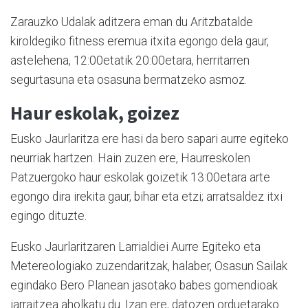
Zarauzko Udalak aditzera eman du Aritzbatalde
kiroldegiko fitness eremua itxita egongo dela gaur,
astelehena, 12:00etatik 20:00etara, herritarren
segurtasuna eta osasuna bermatzeko asmoz.
Haur eskolak, goizez
Eusko Jaurlaritza ere hasi da bero sapari aurre egiteko
neurriak hartzen. Hain zuzen ere, Haurreskolen
Patzuergoko haur eskolak goizetik 13:00etara arte
egongo dira irekita gaur, bihar eta etzi; arratsaldez itxi
egingo dituzte.
Eusko Jaurlaritzaren Larrialdiei Aurre Egiteko eta
Metereologiako zuzendaritzak, halaber, Osasun Sailak
egindako Bero Planean jasotako babes gomendioak
jarraitzea aholkatu du. Izan ere, datozen orduetarako