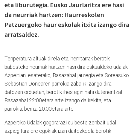
eta liburutegia. Eusko Jaurlaritza ere hasi
da neurriak hartzen: Haurreskolen
Patzuergoko haur eskolak itxita izango dira
arratsaldez.
Tenperatura altuak direla eta, herritarrak berotik
babesteko neurriak hartzen hasi dira eskualdeko udalak.
Azpeitian, esaterako, Basazabal jauregia eta Soreasuko
Sebastian Donearen parrokia zabalik izango dira
datozen orduetan, berotik ihes egin nahi dutenentzat.
Basazabal 22:00etara arte izango da irekita, eta
parrokia, berriz, 20:00etara arte.
Azpeitiko Udalak gogorarazi du beste zenbait udal
azpiegitura ere egokiak izan daitezkeela berotik