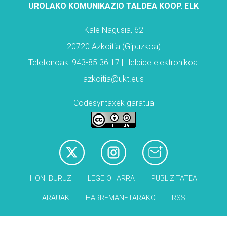
UROLAKO KOMUNIKAZIO TALDEA KOOP. ELK
Kale Nagusia, 62
20720 Azkoitia (Gipuzkoa)
Telefonoak: 943-85 36 17 | Helbide elektronikoa:
azkoitia@ukt.eus
Codesyntaxek garatua
HONI BURUZ
LEGE OHARRA
PUBLIZITATEA
ARAUAK
HARREMANETARAKO
RSS