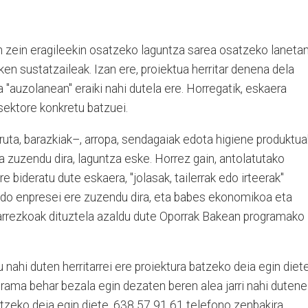
in zein eragileekin osatzeko laguntza sarea osatzeko laneta
en sustatzaileak. Izan ere, proiektua herritar denena dela
 "auzolanean" eraiki nahi dutela ere. Horregatik, eskaera
sektore konkretu batzuei.
ruta, barazkiak–, arropa, sendagaiak edota higiene produktua
 zuzendu dira, laguntza eske. Horrez gain, antolatutako
bideratu dute eskaera, "jolasak, tailerrak edo irteerak"
 edo enpresei ere zuzendu dira, eta babes ekonomikoa eta
arrezkoak dituztela azaldu dute Oporrak Bakean programako
 nahi duten herritarrei ere proiektura batzeko deia egin diete
rama behar bezala egin dezaten beren alea jarri nahi dutene
rtzeko deia egin diete, 638 57 91 61 telefono zenbakira