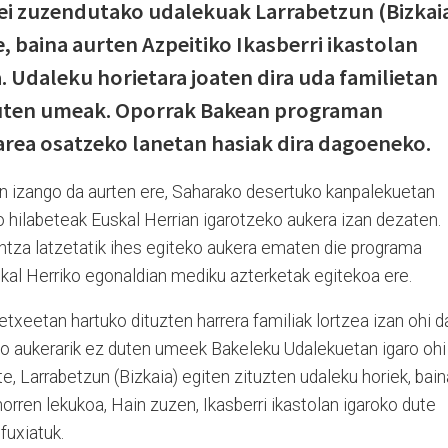
ei zuzendutako udalekuak Larrabetzun (Bizkai
e, baina aurten Azpeitiko Ikasberri ikastolan
. Udaleku horietara joaten dira uda familietan
duten umeak. Oporrak Bakean programan
rea osatzeko lanetan hasiak dira dagoeneko.
 izango da aurten ere, Saharako desertuko kanpalekuetan
ko hilabeteak Euskal Herrian igarotzeko aukera izan dezaten.
intza latzetatik ihes egiteko aukera ematen die programa
skal Herriko egonaldian mediku azterketak egitekoa ere.
txeetan hartuko dituzten harrera familiak lortzea izan ohi d
eko aukerarik ez duten umeek Bakeleku Udalekuetan igaro ohi
rte, Larrabetzun (Bizkaia) egiten zituzten udaleku horiek, bain
horren lekukoa, Hain zuzen, Ikasberri ikastolan igaroko dute
fuxiatuk.