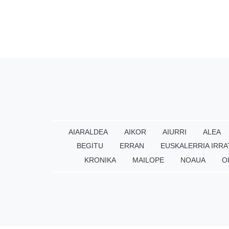
AIARALDEA
AIKOR
AIURRI
ALEA
BEGITU
ERRAN
EUSKALERRIA IRRA
KRONIKA
MAILOPE
NOAUA
O