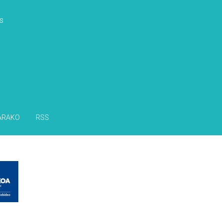
s
ARAKO
RSS