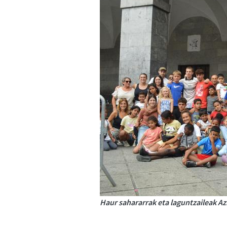
Haur sahararrak eta laguntzaileak Az