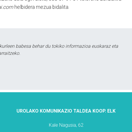
i.com
helbidera mezua bidalita.
kurleen babesa behar du tokiko informazioa euskaraz eta
rraitzeko.
UROLAKO KOMUNIKAZIO TALDEA KOOP. ELK
Kale Nagusia, 62