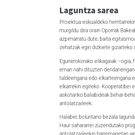
Laguntza sarea
Proiektua eskualdeko herritarrek
murgildu dira orain Oporrak Bakeak
azpimarratu dute, baita egitasmoa
zehatzak egin dizkiete gizarteko 
Egunerokorako elikagaiak –ogia, f
eman nahi dituzten dendariengana
taldeengana edo elkarteengana ere 
elkarrekin egiteko. Kooperatibei
askotariko baliabideak behar-beh
antolatzaileek.
Halaber, boluntario bezala lagundu
Haur sahararrei zuzendutako prog
antolatzaileekin harremanetan ja