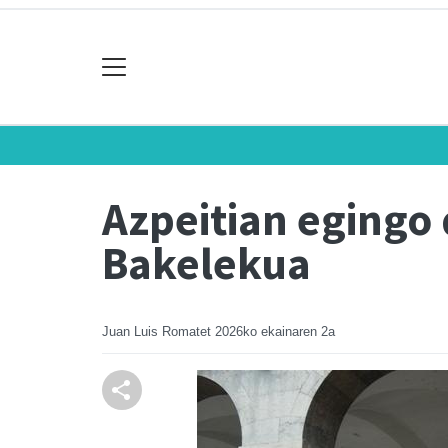
Azpeitian egingo
Bakelekua
Juan Luis Romatet
2026ko ekainaren 2a