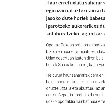
Haur errefuxiatu sahararr
egin izan dituzte orain art
jasoko dute horiek babesa
igarotzeko aukerarik ez 
kolaboratzeko laguntza sa
Oporrak Bakean programa martxan
bizi diren haur errefuxiatuek uda
Udan desertuan izaten diren bald
horrek Saharako haurrei, baita Eu
Helburua haur sahararrak beraien e
baina oporrak familiekin igarotz
dituzte uztaila eta abuztua. Iaz a
aurten Azpeitiak hartuko du herri 
udako oporraldia hainbat haur erre