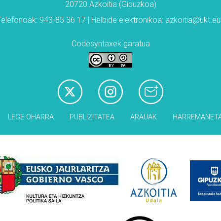
20720 Azkoitia (Gipuzkoa)
Telefonoak: 943-85 36 17 | Helbide elektronikoa: azkoitia@ukt.eu
Codesyntaxek garatua
LEGE OHARRA
PUBLIZITATEA
ARAUAK
HARREMANET
Babesleak