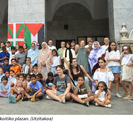
koitiko plazan. (Utzitakoa)