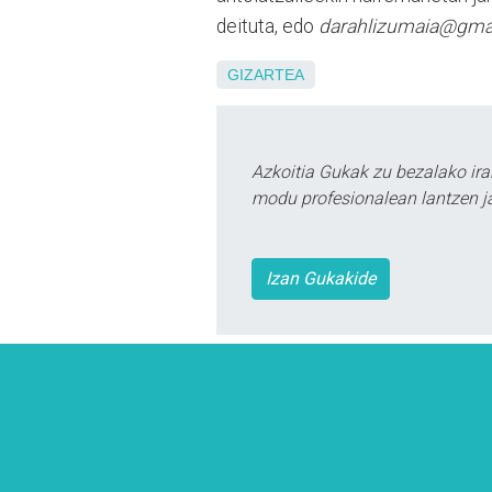
deituta, edo
darahlizumaia@gma
GIZARTEA
Azkoitia Gukak zu bezalako ira
modu profesionalean lantzen ja
Izan Gukakide