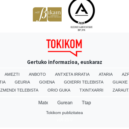
Gertuko informazioa, euskaraz
AMEZTI
ANBOTO
ANTXETA IRRATIA
ATARIA
AZP
TIA
GEURIA
GOIENA
GOIERRI TELEBISTA
GUAIXE
IZMENDI TELEBISTA
ORIO GUKA
TXINTXARRI
ZARAUT
Matx
Gurean
Ttap
Tokikom publizitatea
v16.25.0