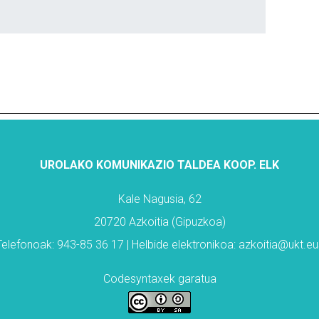
UROLAKO KOMUNIKAZIO TALDEA KOOP. ELK
Kale Nagusia, 62
20720 Azkoitia (Gipuzkoa)
Telefonoak: 943-85 36 17 | Helbide elektronikoa: azkoitia@ukt.eu
Codesyntaxek garatua