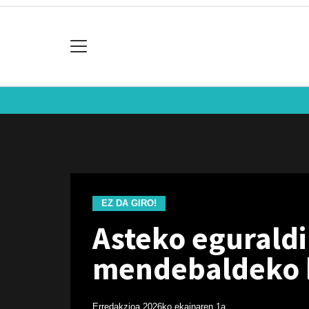
EZ DA GIRO!
Asteko eguraldi 
mendebaldeko 
Erredakzioa
2026ko ekainaren 1a