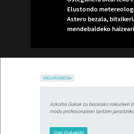
Elustondo metereolo
Astero bezala, bitxiker
mendebaldeko haizeari e
INGURUMENA
Azkoitia Gukak zu bezalako irakurleen 
modu profesionalean lantzen jarraitzeko
Izan Gukakide