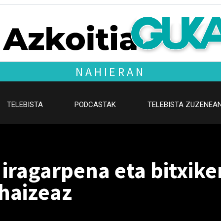
NAHIERAN
TELEBISTA
PODCASTAK
TELEBISTA ZUZENEA
iragarpena eta bitxiker
haizeaz