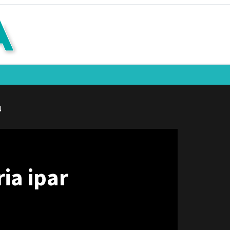
N
ia ipar