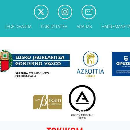
LEGE OHARRA
PUBLIZITATEA
ARAUAK
HARREMANET
Babesleak