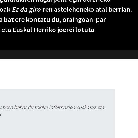
goak
Ez da giro
-ren asteleheneko atal berrian.
ia bat ere kontatu du, oraingoan ipar
ta Euskal Herriko joerei lotuta.
babesa behar du tokiko informazioa euskaraz eta
.