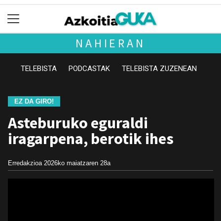
NAHIERAN
TELEBISTA
PODCASTAK
TELEBISTA ZUZENEAN
EZ DA GIRO!
Asteburuko eguraldi
iragarpena, berotik ihes
Erredakzioa
2026ko maiatzaren 28a