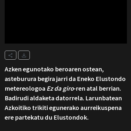
Azken egunotako beroaren ostean,
asteburura begira jarri da Eneko Elustondo
metereologoa
Ez da giro
-ren atal berrian.
Badirudi aldaketa datorrela. Larunbatean
Azkoitiko trikiti egunerako aurreikuspena
ere partekatu du Elustondok.