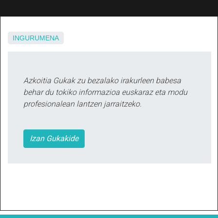
INGURUMENA
Azkoitia Gukak zu bezalako irakurleen babesa
behar du tokiko informazioa euskaraz eta modu
profesionalean lantzen jarraitzeko.
Izan Gukakide