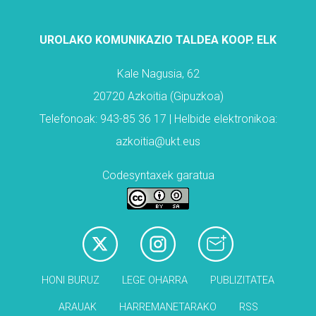
UROLAKO KOMUNIKAZIO TALDEA KOOP. ELK
Kale Nagusia, 62
20720 Azkoitia (Gipuzkoa)
Telefonoak: 943-85 36 17 | Helbide elektronikoa:
azkoitia@ukt.eus
Codesyntaxek garatua
HONI BURUZ
LEGE OHARRA
PUBLIZITATEA
ARAUAK
HARREMANETARAKO
RSS