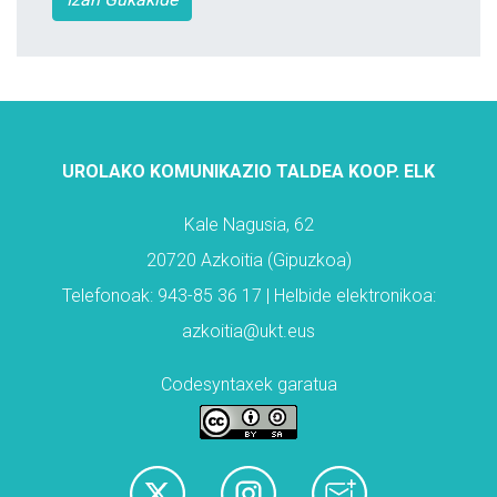
UROLAKO KOMUNIKAZIO TALDEA KOOP. ELK
Kale Nagusia, 62
20720 Azkoitia (Gipuzkoa)
Telefonoak: 943-85 36 17 | Helbide elektronikoa:
azkoitia@ukt.eus
Codesyntaxek garatua