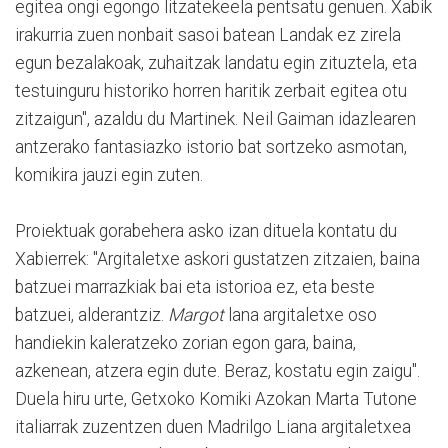
egitea ongi egongo litzatekeela pentsatu genuen. Xabik
irakurria zuen nonbait sasoi batean Landak ez zirela
egun bezalakoak, zuhaitzak landatu egin zituztela, eta
testuinguru historiko horren haritik zerbait egitea otu
zitzaigun", azaldu du Martinek. Neil Gaiman idazlearen
antzerako fantasiazko istorio bat sortzeko asmotan,
komikira jauzi egin zuten.
Proiektuak gorabehera asko izan dituela kontatu du
Xabierrek: "Argitaletxe askori gustatzen zitzaien, baina
batzuei marrazkiak bai eta istorioa ez, eta beste
batzuei, alderantziz.
Margot
lana argitaletxe oso
handiekin kaleratzeko zorian egon gara, baina,
azkenean, atzera egin dute. Beraz, kostatu egin zaigu".
Duela hiru urte, Getxoko Komiki Azokan Marta Tutone
italiarrak zuzentzen duen Madrilgo Liana argitaletxea