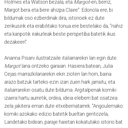
Holmes eta Watson bezala, eta
Margot
-en, berriz,
Margot bera eta bere ahizpa Claire". Edonola ere, bi
bildumak oso ezberdinak dira, istorioek ez dute
zerikusirik eta erabilitako tonua ere bestelako da, "nahiz
eta kanpotik irakurleak beste perspetiba batetik ikus
dezakeen".
Arianna Pisani ilustratzaile italiarrarekin lan egin dute
Margot
lana ontzeko garaian. Hasiera batean, Julia
Cejas marrazkilariarekin ekin zioten lan horri, baina
arazo batzuk tarteko ezin izan zuen hark jarraitu, eta
italiarrarekin osatu dute bilduma. Argitalpenak komiki
izaera hartu aurretik, ordea, ideia eleberri bat osatzea
zela jakitera eman dute etxeberriatarrek. "Angoulemako
komiki azokako edizio batetik bueltan gentozela,
Landetako bidean, paraje haietan kokatutako istorio bat