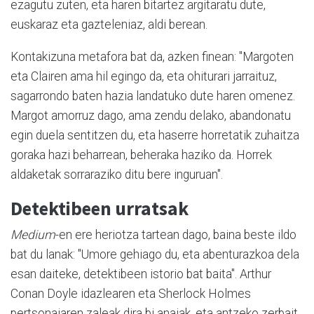
ezagutu zuten, eta haren bitartez argitaratu dute,
euskaraz eta gazteleniaz, aldi berean.
Kontakizuna metafora bat da, azken finean: "Margoten
eta Clairen ama hil egingo da, eta ohiturari jarraituz,
sagarrondo baten hazia landatuko dute haren omenez.
Margot amorruz dago, ama zendu delako, abandonatu
egin duela sentitzen du, eta haserre horretatik zuhaitza
goraka hazi beharrean, beheraka haziko da. Horrek
aldaketak sorraraziko ditu bere inguruan".
Detektibeen urratsak
Medium
-en ere heriotza tartean dago, baina beste ildo
bat du lanak: "Umore gehiago du, eta abenturazkoa dela
esan daiteke, detektibeen istorio bat baita". Arthur
Conan Doyle idazlearen eta Sherlock Holmes
pertsonaiaren zaleak dira bi anaiak, eta antzeko zerbait