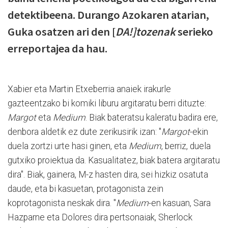
detektibeena. Durango Azokaren atarian,
Guka osatzen ari den [
DA!]tozenak
serieko
erreportajea da hau.
Xabier eta Martin Etxeberria anaiek irakurle
gazteentzako bi komiki liburu argitaratu berri dituzte:
Margot
eta
Medium
. Biak bateratsu kaleratu badira ere,
denbora aldetik ez dute zerikusirik izan: "
Margot
-ekin
duela zortzi urte hasi ginen, eta
Medium
, berriz, duela
gutxiko proiektua da. Kasualitatez, biak batera argitaratu
dira". Biak, gainera, M-z hasten dira, sei hizkiz osatuta
daude, eta bi kasuetan, protagonista zein
koprotagonista neskak dira. "
Medium
-en kasuan, Sara
Hazparne eta Dolores dira pertsonaiak, Sherlock