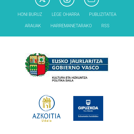
HONI BURUZ
LEGE OHARRA
PUBLIZITATEA
ARAUAK
HARREMANETARAKO
RSS
Babesleak