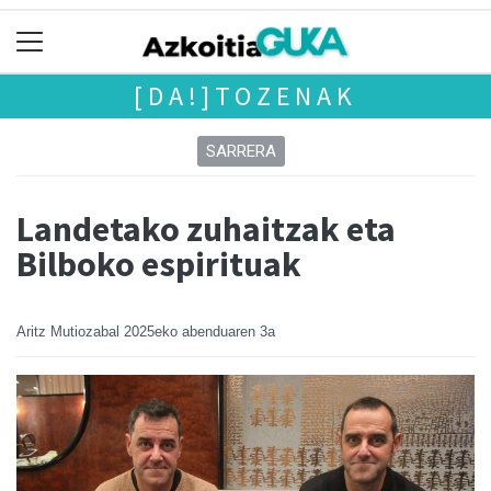
[DA!]TOZENAK
SARRERA
Landetako zuhaitzak eta
Bilboko espirituak
Aritz Mutiozabal
2025eko abenduaren 3a