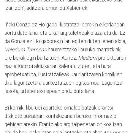
izan zen", aditzera eman du Xabierrek.
Iñaki Gonzalez Holgado ilustratzailearekin elkarlanean
sortu dute lana, eta Elkar argitaletxeak plazaratu du. Ez
da Gonzalez Holgadorekin lan egiten duten lehen aldia,
Valerium Tremens
haurrentzako liburuko marrazkiak
ere berak egin baitzituen. Aurrez,
Medium
proiektuaren
hazia Xabiroi aldizkarian kaleratu zuten, eta hura
aprobetxatuta, ilustratzaileak Jaurlaritzaren komikien
diru laguntzetara aurkeztu zuen egitasmoa. Laguntza
jasota, urtebeteko epean ondu dute lana.
Bi komiki liburuei aparteko orrialde batzuk erantsi
dizkiete bukaeran, kontakizunari buruko informazio
gehigarriarekin. Frantziako argitalpenetan ohikoa izan
ohi da hori, eskoletan gaia lantzeko eta abar.
Margot
-en