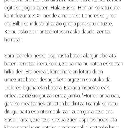
egiteko gogoa zuten. Hala, Euskal Herrian kokatu dute
kontakizuna: XIX. mende amaierako Londresko giroa
eta Bilboko industrializazio garaia parekatu dituzte.
Keinu asko zein antzekotasun asko daude, zentzu
horretan.
Sara izeneko neska espiritista batek alargun aberats
baten heriotza ikertuko du, zeina mamu baten eskuetan
hilko den. Era berean, krimenarekin lotura duen
umezurtz baten desagerketa argitzen saiatuko da
Dolores lagunarekin batera. Estrada inspektoreak,
ordea, ez dizkio gauzak erraz jarriko. "Horren anparoan,
garaiko meatzariek zituzten baldintza txarrak kontatu
ditugu, baita espiritismoak izan zuen garrantzia ere.
Sasoi hartan, zientzia kutsua zuen espiritismoak, eta
klase sozial jakin bateko emakumeak elkartzeko bide