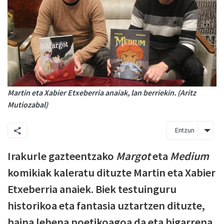
Martin eta Xabier Etxeberria anaiak, lan berriekin. (Aritz
Mutiozabal)
Entzun
Irakurle gazteentzako
Margot
eta
Medium
komikiak kaleratu dituzte Martin eta Xabier
Etxeberria anaiek. Biek testuinguru
historikoa eta fantasia uztartzen dituzte,
baina lehena poetikoagoa da eta bigarrena