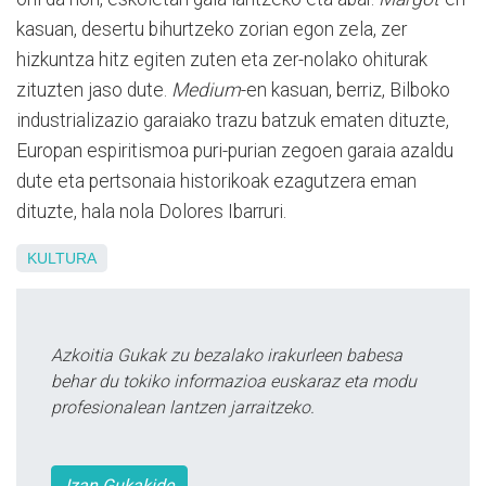
kasuan, desertu bihurtzeko zorian egon zela, zer
hizkuntza hitz egiten zuten eta zer-nolako ohiturak
zituzten jaso dute.
Medium
-en kasuan, berriz, Bilboko
industrializazio garaiako trazu batzuk ematen dituzte,
Europan espiritismoa puri-purian zegoen garaia azaldu
dute eta pertsonaia historikoak ezagutzera eman
dituzte, hala nola Dolores Ibarruri.
KULTURA
Azkoitia Gukak zu bezalako irakurleen babesa
behar du tokiko informazioa euskaraz eta modu
profesionalean lantzen jarraitzeko.
Izan Gukakide