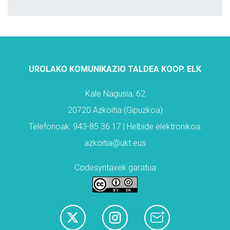
UROLAKO KOMUNIKAZIO TALDEA KOOP. ELK
Kale Nagusia, 62
20720 Azkoitia (Gipuzkoa)
Telefonoak: 943-85 36 17 | Helbide elektronikoa:
azkoitia@ukt.eus
Codesyntaxek garatua