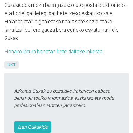
Gukakideek mezu bana jasoko dute posta elektronikoz,
eta horiei galdetegi bat betetzeko eskatuko zaie.
Halaber, atari digitaletako nahiz sare sozialetako
jarraitzaileei ere gauza bera egiteko eskatu nahi die
Gukak.
Honako lotura honetan bete daiteke inkesta.
UKT
Azkoitia Gukak zu bezalako irakurleen babesa
behar du tokiko informazioa euskaraz eta modu
profesionalean lantzen jarraitzeko.
Izan Gukakide