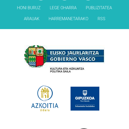
HONI BURUZ
LEGE OHARRA
PUBLIZITATEA
ARAUAK
HARREMANETARAKO
RSS
Babesleak