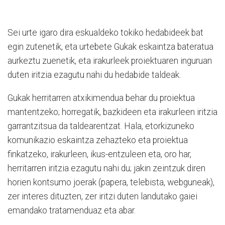
Sei urte igaro dira eskualdeko tokiko hedabideek bat
egin zutenetik, eta urtebete Gukak eskaintza bateratua
aurkeztu zuenetik, eta irakurleek proiektuaren inguruan
duten iritzia ezagutu nahi du hedabide taldeak.
Gukak herritarren atxikimendua behar du proiektua
mantentzeko; horregatik, bazkideen eta irakurleen iritzia
garrantzitsua da taldearentzat. Hala, etorkizuneko
komunikazio eskaintza zehazteko eta proiektua
finkatzeko, irakurleen, ikus-entzuleen eta, oro har,
herritarren iritzia ezagutu nahi du; jakin zeintzuk diren
horien kontsumo joerak (papera, telebista, webguneak),
zer interes dituzten, zer iritzi duten landutako gaiei
emandako tratamenduaz eta abar.