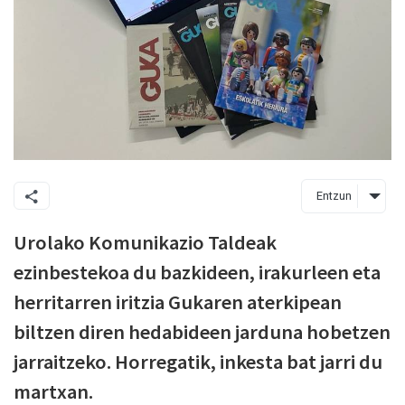
Entzun
Urolako Komunikazio Taldeak
ezinbestekoa du bazkideen, irakurleen eta
herritarren iritzia Gukaren aterkipean
biltzen diren hedabideen jarduna hobetzen
jarraitzeko. Horregatik, inkesta bat jarri du
martxan.