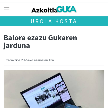
UROLA KOSTA
Balora ezazu Gukaren
jarduna
Erredakzioa
2025eko azaroaren 13a