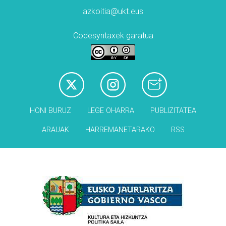
azkoitia@ukt.eus
Codesyntaxek garatua
HONI BURUZ
LEGE OHARRA
PUBLIZITATEA
ARAUAK
HARREMANETARAKO
RSS
Babesleak