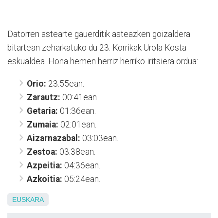
Datorren astearte gauerditik asteazken goizaldera
bitartean zeharkatuko du 23. Korrikak Urola Kosta
eskualdea. Hona hemen herriz herriko iritsiera ordua:
Orio:
23:55ean.
Zarautz:
00:41ean.
Getaria:
01:36ean.
Zumaia:
02:01ean.
Aizarnazabal:
03:03ean.
Zestoa:
03:38ean.
Azpeitia:
04:36ean.
Azkoitia:
05:24ean.
EUSKARA