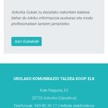
Azkoitia Gukak zu bezalako irakurleen babesa
behar du tokiko informazioa euskaraz eta modu
profesionalean lantzen jarraitzeko.
Izan Gukakide
UROLAKO KOMUNIKAZIO TALDEA KOOP. ELK
Kale Nagusia, 62
20720 Azkoitia (Gipuzkoa)
Telefonoak: 943-85 36 17 | Helbide elektronikoa: