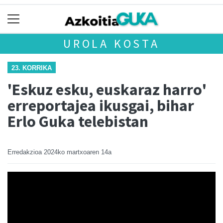
UROLA KOSTA
23. KORRIKA
'Eskuz esku, euskaraz harro'
erreportajea ikusgai, bihar
Erlo Guka telebistan
Erredakzioa
2024ko martxoaren 14a