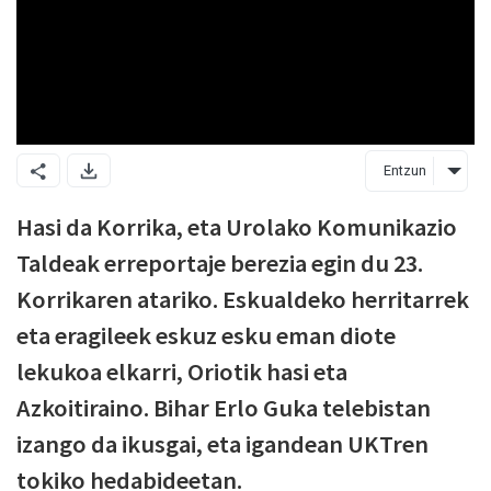
Entzun
Hasi da Korrika, eta Urolako Komunikazio
Taldeak erreportaje berezia egin du 23.
Korrikaren atariko. Eskualdeko herritarrek
eta eragileek eskuz esku eman diote
lekukoa elkarri, Oriotik hasi eta
Azkoitiraino. Bihar Erlo Guka telebistan
izango da ikusgai, eta igandean UKTren
tokiko hedabideetan.