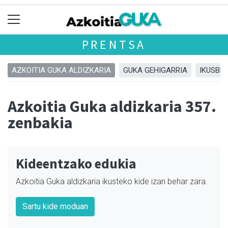
PRENTSA
AZKOITIA GUKA ALDIZKARIA
GUKA GEHIGARRIA
IKUSBE
Azkoitia Guka aldizkaria 357.
zenbakia
Kideentzako edukia
Azkoitia Guka aldizkaria ikusteko kide izan behar zara.
Sartu kide moduan