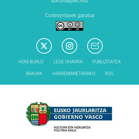
azkoitia@ukt.eus
Codesyntaxek garatua
HONI BURUZ
LEGE OHARRA
PUBLIZITATEA
ARAUAK
HARREMANETARAKO
RSS
Babesleak