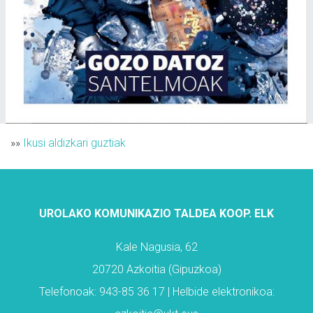
»»
Ikusi aldizkari guztiak
UROLAKO KOMUNIKAZIO TALDEA KOOP. ELK
Kale Nagusia, 62
20720 Azkoitia (Gipuzkoa)
Telefonoak: 943-85 36 17 | Helbide elektronikoa: