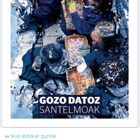
»»
Ikusi aldizkari guztiak