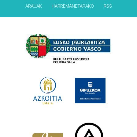
ARAUAK
HARREMANETARAKO
RSS
Babesleak