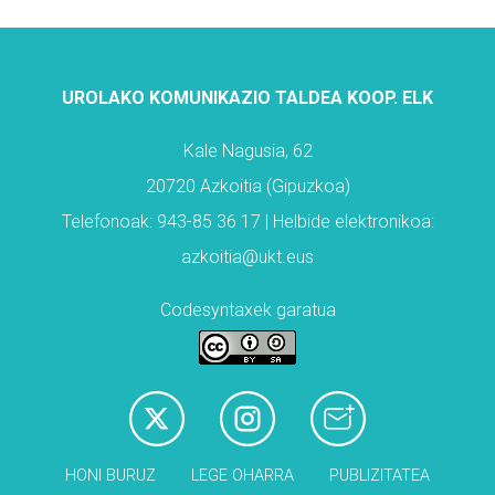
UROLAKO KOMUNIKAZIO TALDEA KOOP. ELK
Kale Nagusia, 62
20720 Azkoitia (Gipuzkoa)
Telefonoak: 943-85 36 17 | Helbide elektronikoa:
azkoitia@ukt.eus
Codesyntaxek garatua
HONI BURUZ
LEGE OHARRA
PUBLIZITATEA