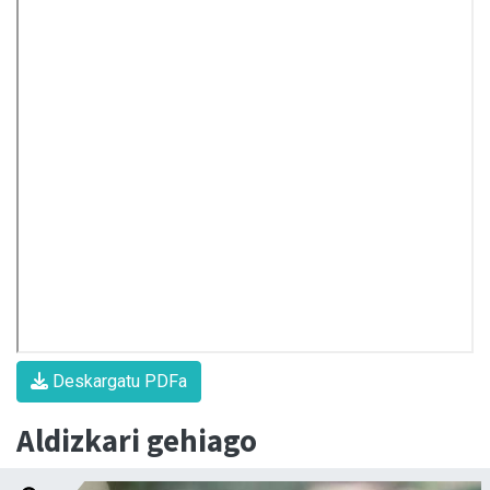
Deskargatu PDFa
Aldizkari gehiago