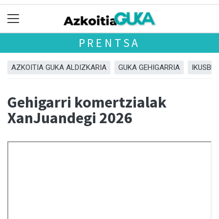
PRENTSA
AZKOITIA GUKA ALDIZKARIA
GUKA GEHIGARRIA
IKUSBE
Gehigarri komertzialak
XanJuandegi 2026