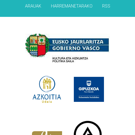
ARAUAK
HARREMANETARAKO
RSS
Babesleak