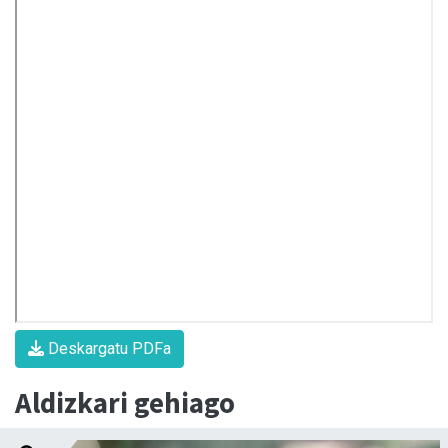
Deskargatu PDFa
Aldizkari gehiago