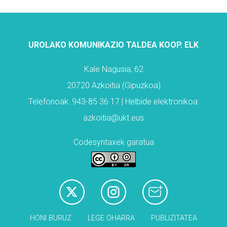
UROLAKO KOMUNIKAZIO TALDEA KOOP. ELK
Kale Nagusia, 62
20720 Azkoitia (Gipuzkoa)
Telefonoak: 943-85 36 17 | Helbide elektronikoa:
azkoitia@ukt.eus
Codesyntaxek garatua
HONI BURUZ
LEGE OHARRA
PUBLIZITATEA