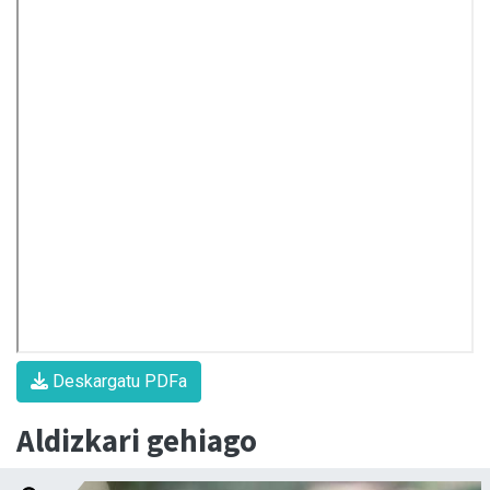
Deskargatu PDFa
Aldizkari gehiago