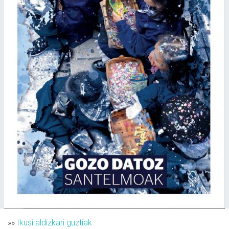
»»
Ikusi aldizkari guztiak