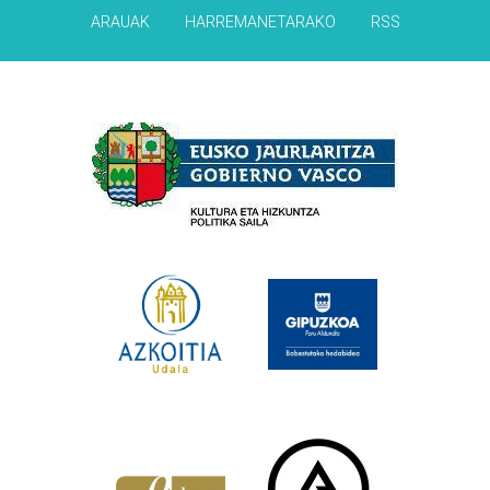
ARAUAK
HARREMANETARAKO
RSS
Babesleak