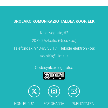
UROLAKO KOMUNIKAZIO TALDEA KOOP. ELK
Kale Nagusia, 62
20720 Azkoitia (Gipuzkoa)
Telefonoak: 943-85 36 17 | Helbide elektronikoa:
azkoitia@ukt.eus
Codesyntaxek garatua
HONI BURUZ
LEGE OHARRA
PUBLIZITATEA