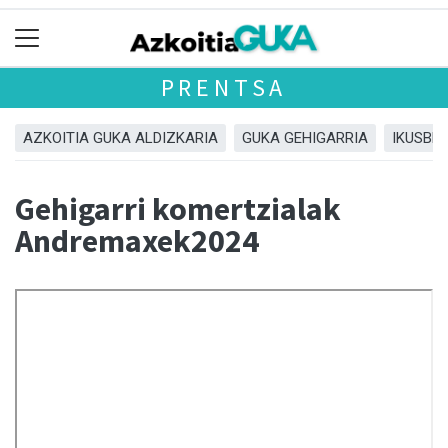
PRENTSA
AZKOITIA GUKA ALDIZKARIA
GUKA GEHIGARRIA
IKUSBE
Gehigarri komertzialak
Andremaxek2024