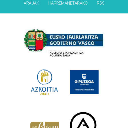
ARAUAK
HARREMANETARAKO
RSS
Babesleak