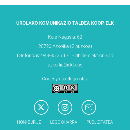
UROLAKO KOMUNIKAZIO TALDEA KOOP. ELK
Kale Nagusia, 62
20720 Azkoitia (Gipuzkoa)
Telefonoak: 943-85 36 17 | Helbide elektronikoa:
azkoitia@ukt.eus
Codesyntaxek garatua
HONI BURUZ
LEGE OHARRA
PUBLIZITATEA