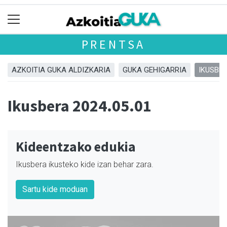
PRENTSA
AZKOITIA GUKA ALDIZKARIA
GUKA GEHIGARRIA
IKUSBE
Ikusbera 2024.05.01
Kideentzako edukia
Ikusbera ikusteko kide izan behar zara.
Sartu kide moduan