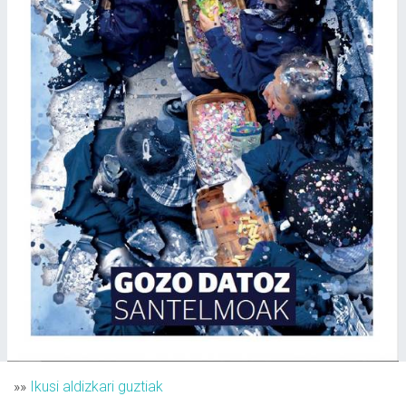
»»
Ikusi aldizkari guztiak