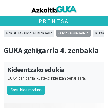
PRENTSA
AZKOITIA GUKA ALDIZKARIA
GUKA GEHIGARRIA
IKUSBE
GUKA gehigarria 4. zenbakia
Kideentzako edukia
GUKA gehigarria ikusteko kide izan behar zara.
Sartu kide moduan