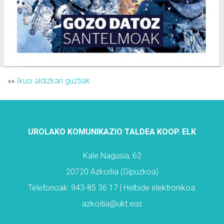
»»
Ikusi aldizkari guztiak
UROLAKO KOMUNIKAZIO TALDEA KOOP. ELK
Kale Nagusia, 62
20720 Azkoitia (Gipuzkoa)
Telefonoak: 943-85 36 17 | Helbide elektronikoa:
azkoitia@ukt.eus