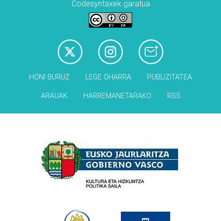
Codesyntaxek garatua
HONI BURUZ
LEGE OHARRA
PUBLIZITATEA
ARAUAK
HARREMANETARAKO
RSS
Babesleak