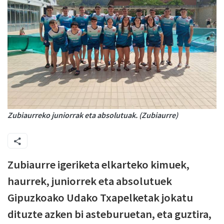
Zubiaurreko juniorrak eta absolutuak. (Zubiaurre)
Zubiaurre igeriketa elkarteko kimuek,
haurrek, juniorrek eta absolutuek
Gipuzkoako Udako Txapelketak jokatu
dituzte azken bi asteburuetan, eta guztira,