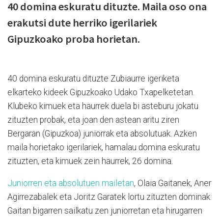
40 domina eskuratu dituzte. Maila oso ona
erakutsi dute herriko igerilariek
Gipuzkoako proba horietan.
40 domina eskuratu dituzte Zubiaurre igeriketa
elkarteko kideek Gipuzkoako Udako Txapelketetan.
Klubeko kimuek eta haurrek duela bi asteburu jokatu
zituzten probak, eta joan den astean aritu ziren
Bergaran (Gipuzkoa) juniorrak eta absolutuak. Azken
maila horietako igerilariek, hamalau domina eskuratu
zituzten, eta kimuek zein haurrek, 26 domina.
Juniorren eta absolutuen mailetan
, Olaia Gaitanek, Aner
Agirrezabalek eta Joritz Garatek lortu zituzten dominak.
Gaitan bigarren sailkatu zen juniorretan eta hirugarren