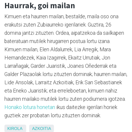
Haurrak, goi mailan
Kimuen eta haurren mailan, bestalde, maila oso ona
erakutsi zuten Zubiaurreko igerilariek. Guztira, 26
domina jantzi zituzten. Ordea, aipatzekoa da sailkapen
bateratuan mutilek hirugarren postua lortu izana.
Kimuen mailan, Elen Aldalurrek, Lia Arregik, Mara
Hernandezek, Kaia Izagirrek, Ekaitz Urrutiak, Jon
Larrañagak, Garder Juaristik, Joanes Oñederrak eta
Galder Plazaolak lortu zituzten dominak; haurren mailan,
Lide Ansolak, Larraitz Azkoitiak, Erik San Sebastianek
eta Eneko Juaristik; eta erreleboetan, kimuen nahiz
haurren mailako mutilek lortu zuten podiumera igotzea.
Honako lotura honetan
ikus daitezke igerilari horiek
guztiek zer probatan lortu zituzten dominak.
KIROLA
AZKOITIA