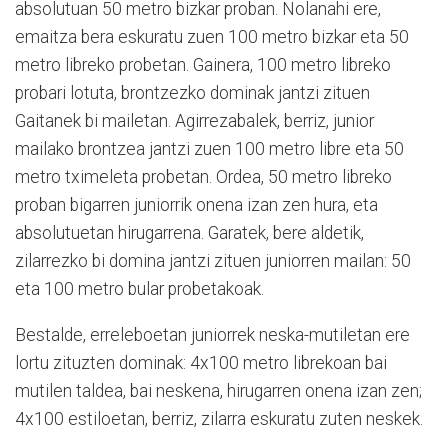
absolutuan 50 metro bizkar proban. Nolanahi ere,
emaitza bera eskuratu zuen 100 metro bizkar eta 50
metro libreko probetan. Gainera, 100 metro libreko
probari lotuta, brontzezko dominak jantzi zituen
Gaitanek bi mailetan. Agirrezabalek, berriz, junior
mailako brontzea jantzi zuen 100 metro libre eta 50
metro tximeleta probetan. Ordea, 50 metro libreko
proban bigarren juniorrik onena izan zen hura, eta
absolutuetan hirugarrena. Garatek, bere aldetik,
zilarrezko bi domina jantzi zituen juniorren mailan: 50
eta 100 metro bular probetakoak.
Bestalde, erreleboetan juniorrek neska-mutiletan ere
lortu zituzten dominak: 4x100 metro librekoan bai
mutilen taldea, bai neskena, hirugarren onena izan zen;
4x100 estiloetan, berriz, zilarra eskuratu zuten neskek.