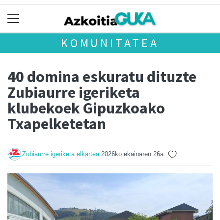
KOMUNITATEA
40 domina eskuratu dituzte
Zubiaurre igeriketa
klubekoek Gipuzkoako
Txapelketetan
Zubiaurre igeriketa elkartea
2026ko ekainaren 26a