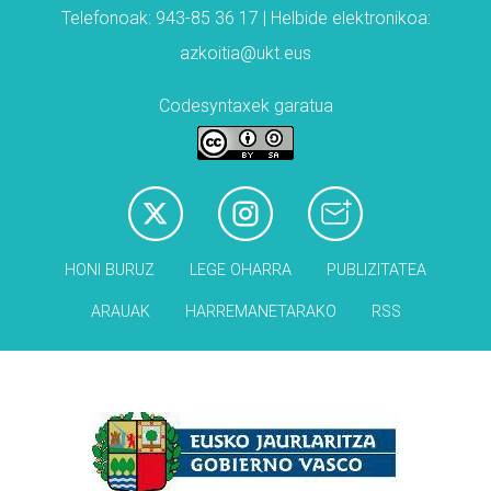
Telefonoak: 943-85 36 17 | Helbide elektronikoa:
azkoitia@ukt.eus
Codesyntaxek garatua
HONI BURUZ
LEGE OHARRA
PUBLIZITATEA
ARAUAK
HARREMANETARAKO
RSS
Babesleak