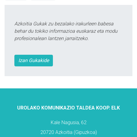
Azkoitia Gukak zu bezalako irakurleen babesa
behar du tokiko informazioa euskaraz eta modu
profesionalean lantzen jarraitzeko.
Izan Gukakide
UROLAKO KOMUNIKAZIO TALDEA KOOP. ELK
Kale Nagusia, 62
20720 Azkoitia (Gipuzkoa)