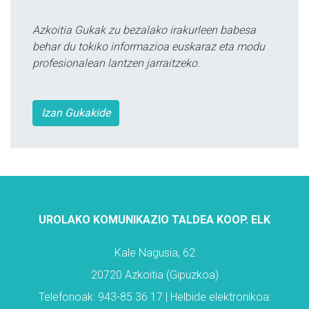
Azkoitia Gukak zu bezalako irakurleen babesa
behar du tokiko informazioa euskaraz eta modu
profesionalean lantzen jarraitzeko.
Izan Gukakide
UROLAKO KOMUNIKAZIO TALDEA KOOP. ELK
Kale Nagusia, 62
20720 Azkoitia (Gipuzkoa)
Telefonoak: 943-85 36 17 | Helbide elektronikoa: