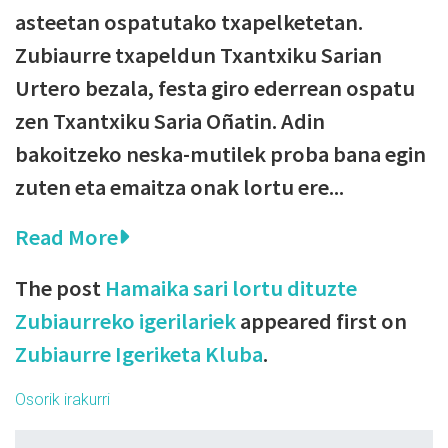
asteetan ospatutako txapelketetan.
Zubiaurre txapeldun Txantxiku Sarian
Urtero bezala, festa giro ederrean ospatu
zen Txantxiku Saria Oñatin. Adin
bakoitzeko neska-mutilek proba bana egin
zuten eta emaitza onak lortu ere...
Read More
The post
Hamaika sari lortu dituzte
Zubiaurreko igerilariek
appeared first on
Zubiaurre Igeriketa Kluba
.
Osorik irakurri