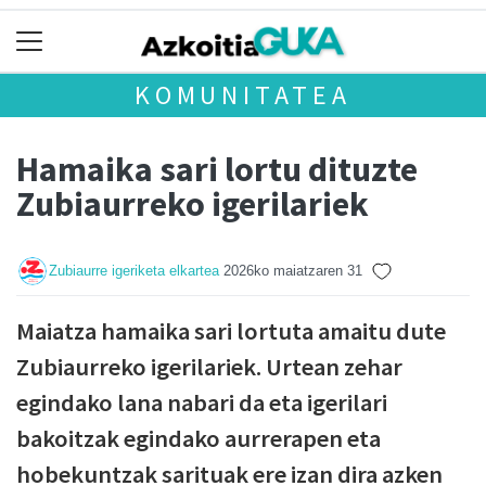
KOMUNITATEA
Hamaika sari lortu dituzte
Zubiaurreko igerilariek
Zubiaurre igeriketa elkartea
2026ko maiatzaren 31
Maiatza hamaika sari lortuta amaitu dute
Zubiaurreko igerilariek. Urtean zehar
egindako lana nabari da eta igerilari
bakoitzak egindako aurrerapen eta
hobekuntzak sarituak ere izan dira azken