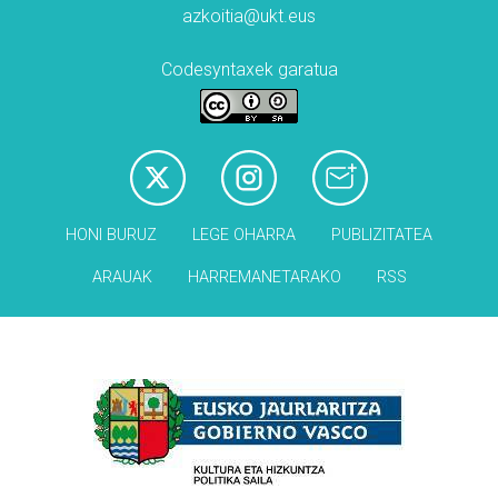
azkoitia@ukt.eus
Codesyntaxek garatua
HONI BURUZ
LEGE OHARRA
PUBLIZITATEA
ARAUAK
HARREMANETARAKO
RSS
Babesleak