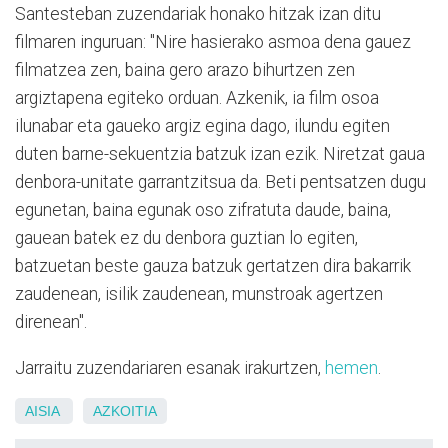
Santesteban zuzendariak honako hitzak izan ditu
filmaren inguruan: "Nire hasierako asmoa dena gauez
filmatzea zen, baina gero arazo bihurtzen zen
argiztapena egiteko orduan. Azkenik, ia film osoa
ilunabar eta gaueko argiz egina dago, ilundu egiten
duten barne-sekuentzia batzuk izan ezik. Niretzat gaua
denbora-unitate garrantzitsua da. Beti pentsatzen dugu
egunetan, baina egunak oso zifratuta daude, baina,
gauean batek ez du denbora guztian lo egiten,
batzuetan beste gauza batzuk gertatzen dira bakarrik
zaudenean, isilik zaudenean, munstroak agertzen
direnean".
Jarraitu zuzendariaren esanak irakurtzen,
hemen
.
AISIA
AZKOITIA