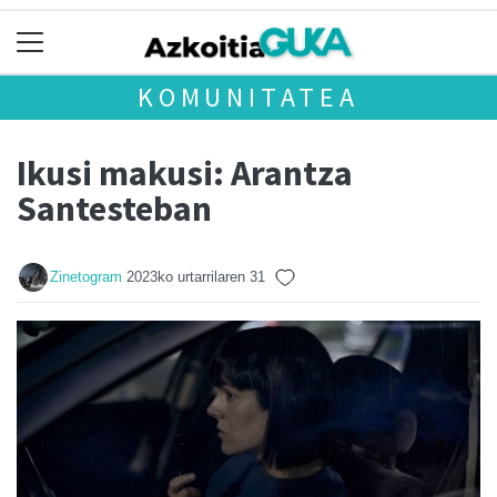
KOMUNITATEA
Ikusi makusi: Arantza
Santesteban
Zinetogram
2023ko urtarrilaren 31