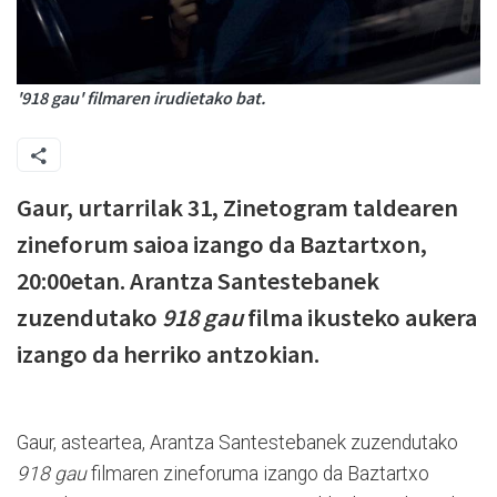
'918 gau' filmaren irudietako bat.
Gaur, urtarrilak 31, Zinetogram taldearen
zineforum saioa izango da Baztartxon,
20:00etan. Arantza Santestebanek
zuzendutako
918 gau
filma ikusteko aukera
izango da herriko antzokian.
Gaur, asteartea, Arantza Santestebanek zuzendutako
918 gau
filmaren zineforuma izango da Baztartxo