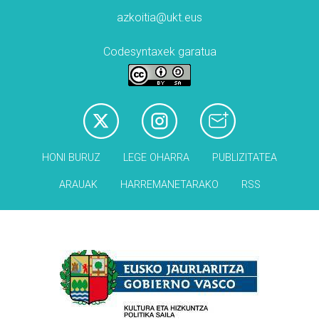
azkoitia@ukt.eus
Codesyntaxek garatua
HONI BURUZ
LEGE OHARRA
PUBLIZITATEA
ARAUAK
HARREMANETARAKO
RSS
Babesleak