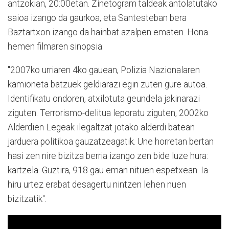
antzokian, 20:00etan. Zinetogram taldeak antolatutako
saioa izango da gaurkoa, eta Santesteban bera
Baztartxon izango da hainbat azalpen ematen. Hona
hemen filmaren sinopsia:
"2007ko urriaren 4ko gauean, Polizia Nazionalaren
kamioneta batzuek geldiarazi egin zuten gure autoa.
Identifikatu ondoren, atxilotuta geundela jakinarazi
ziguten. Terrorismo-delitua leporatu ziguten, 2002ko
Alderdien Legeak ilegaltzat jotako alderdi batean
jarduera politikoa gauzatzeagatik. Une horretan bertan
hasi zen nire bizitza berria izango zen bide luze hura:
kartzela. Guztira, 918 gau eman nituen espetxean. Ia
hiru urtez erabat desagertu nintzen lehen nuen
bizitzatik".