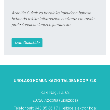
Azkoitia Gukak zu bezalako irakurleen babesa
behar du tokiko informazioa euskaraz eta modu
profesionalean lantzen jarraitzeko.
Izan Gukakide
UROLAKO KOMUNIKAZIO TALDEA KOOP. ELK
Kale Nagusia, 62
20720 Azkoitia (Gipuzkoa)
Telefonoak: 943-85 36 17 | Helbide elektronikoa: