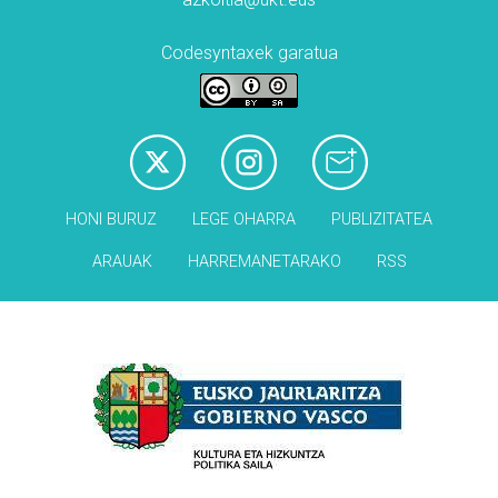
Codesyntaxek garatua
HONI BURUZ
LEGE OHARRA
PUBLIZITATEA
ARAUAK
HARREMANETARAKO
RSS
Babesleak