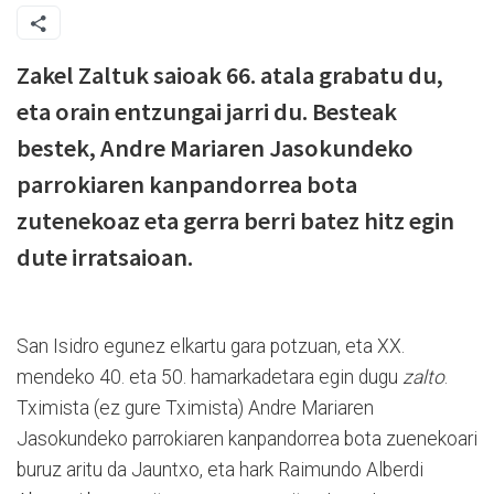
Zakel Zaltuk saioak 66. atala grabatu du,
eta orain entzungai jarri du. Besteak
bestek, Andre Mariaren Jasokundeko
parrokiaren kanpandorrea bota
zutenekoaz eta gerra berri batez hitz egin
dute irratsaioan.
San Isidro egunez elkartu gara potzuan, eta XX.
mendeko 40. eta 50. hamarkadetara egin dugu
zalto
.
Tximista (ez gure Tximista) Andre Mariaren
Jasokundeko parrokiaren kanpandorrea bota zuenekoari
buruz aritu da Jauntxo, eta hark Raimundo Alberdi