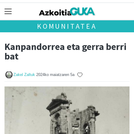
KOMUNITATEA
Kanpandorrea eta gerra berri
bat
Zakel Zaltuk
2024ko maiatzaren 5a