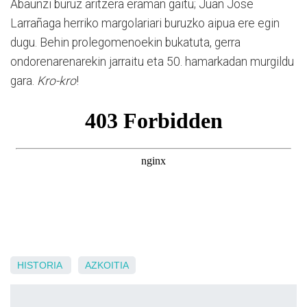
Abaunzi buruz aritzera eraman gaitu; Juan Jose
Larrañaga herriko margolariari buruzko aipua ere egin
dugu. Behin prolegomenoekin bukatuta, gerra
ondorenarenarekin jarraitu eta 50. hamarkadan murgildu
gara.
Kro-kro
!
HISTORIA
AZKOITIA