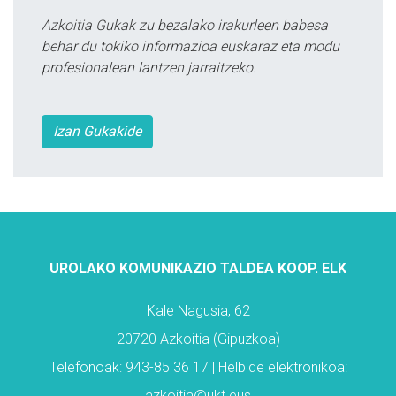
Azkoitia Gukak zu bezalako irakurleen babesa
behar du tokiko informazioa euskaraz eta modu
profesionalean lantzen jarraitzeko.
Izan Gukakide
UROLAKO KOMUNIKAZIO TALDEA KOOP. ELK
Kale Nagusia, 62
20720 Azkoitia (Gipuzkoa)
Telefonoak: 943-85 36 17 | Helbide elektronikoa:
azkoitia@ukt.eus