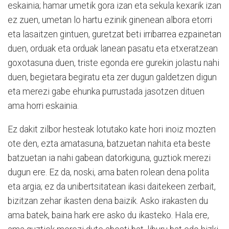
eskainia; hamar umetik gora izan eta sekula kexarik izan
ez zuen, umetan lo hartu ezinik ginenean albora etorri
eta lasaitzen gintuen, guretzat beti irribarrea ezpainetan
duen, orduak eta orduak lanean pasatu eta etxeratzean
goxotasuna duen, triste egonda ere gurekin jolastu nahi
duen, begietara begiratu eta zer dugun galdetzen digun
eta merezi gabe ehunka purrustada jasotzen dituen
ama horri eskainia.
Ez dakit zilbor hesteak lotutako kate hori inoiz mozten
ote den, ezta amatasuna, batzuetan nahita eta beste
batzuetan ia nahi gabean datorkiguna, guztiok merezi
dugun ere. Ez da, noski, ama baten rolean dena polita
eta argia; ez da unibertsitatean ikasi daitekeen zerbait,
bizitzan zehar ikasten dena baizik. Asko irakasten du
ama batek, baina hark ere asko du ikasteko. Hala ere,