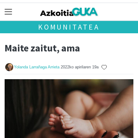
KOMUNITATEA
Maite zaitut, ama
Yolanda Larrañaga Arrieta
2022ko apirilaren 19a