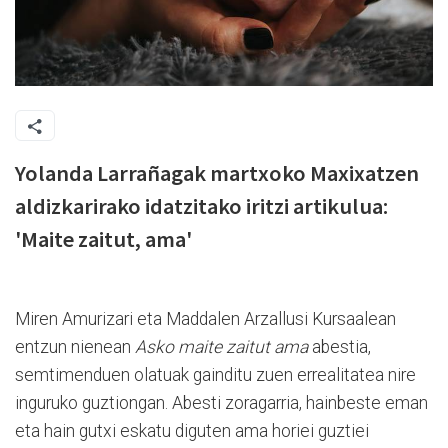
Yolanda Larrañagak martxoko Maxixatzen
aldizkarirako idatzitako iritzi artikulua:
'Maite zaitut, ama'
Miren Amurizari eta Maddalen Arzallusi Kursaalean
entzun nienean
Asko maite zaitut ama
abestia,
semtimenduen olatuak gainditu zuen errealitatea nire
inguruko guztiongan. Abesti zoragarria, hainbeste eman
eta hain gutxi eskatu diguten ama horiei guztiei