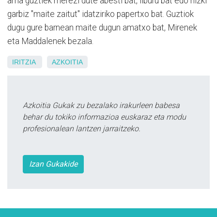
ama guztiek merezi dute abesti bat, liburu bat edo hizki
garbiz "maite zaitut" idatziriko papertxo bat. Guztiok
dugu gure barnean maite dugun amatxo bat, Mirenek
eta Maddalenek bezala.
IRITZIA
AZKOITIA
Azkoitia Gukak zu bezalako irakurleen babesa
behar du tokiko informazioa euskaraz eta modu
profesionalean lantzen jarraitzeko.
Izan Gukakide