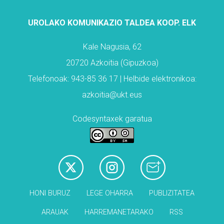
UROLAKO KOMUNIKAZIO TALDEA KOOP. ELK
Kale Nagusia, 62
20720 Azkoitia (Gipuzkoa)
Telefonoak: 943-85 36 17 | Helbide elektronikoa:
azkoitia@ukt.eus
Codesyntaxek garatua
HONI BURUZ
LEGE OHARRA
PUBLIZITATEA
ARAUAK
HARREMANETARAKO
RSS