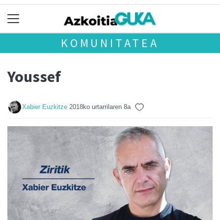
KOMUNITATEA
Youssef
Xabier Euzkitze
2018ko urtarrilaren 8a