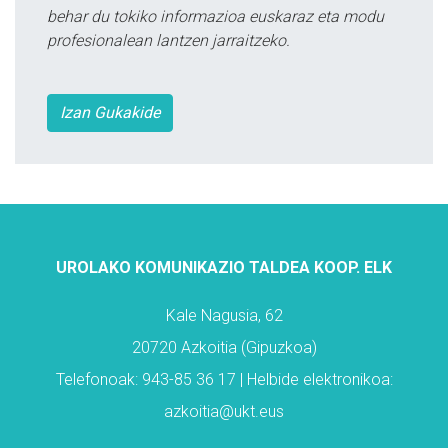
behar du tokiko informazioa euskaraz eta modu
profesionalean lantzen jarraitzeko.
Izan Gukakide
UROLAKO KOMUNIKAZIO TALDEA KOOP. ELK
Kale Nagusia, 62
20720 Azkoitia (Gipuzkoa)
Telefonoak: 943-85 36 17 | Helbide elektronikoa:
azkoitia@ukt.eus