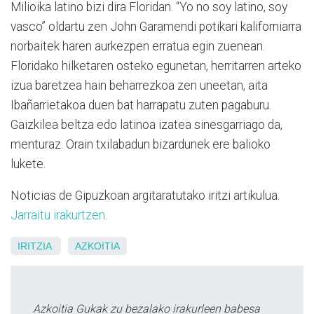
Milioika latino bizi dira Floridan. “Yo no soy latino, soy
vasco” oldartu zen John Garamendi potikari kaliforniarra
norbaitek haren aurkezpen erratua egin zuenean.
Floridako hilketaren osteko egunetan, herritarren arteko
izua baretzea hain beharrezkoa zen uneetan, aita
Ibañarrietakoa duen bat harrapatu zuten pagaburu.
Gaizkilea beltza edo latinoa izatea sinesgarriago da,
menturaz. Orain txilabadun bizardunek ere balioko
lukete.
Noticias de Gipuzkoan argitaratutako iritzi artikulua.
Jarraitu irakurtzen
.
IRITZIA
AZKOITIA
Azkoitia Gukak zu bezalako irakurleen babesa