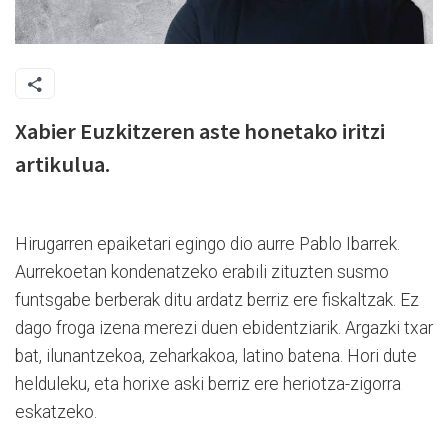
Xabier Euzkitzeren aste honetako iritzi
artikulua.
H
irugarren epaiketari egingo dio aurre Pablo Ibarrek.
Aurrekoetan kondenatzeko erabili zituzten susmo
funtsgabe berberak ditu ardatz berriz ere fiskaltzak. Ez
dago froga izena merezi duen ebidentziarik. Argazki txar
bat, ilunantzekoa, zeharkakoa, latino batena. Hori dute
helduleku, eta horixe aski berriz ere heriotza-zigorra
eskatzeko.