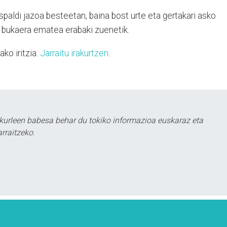
spaldi jazoa besteetan, baina bost urte eta gertakari asko
i bukaera ematea erabaki zuenetik.
ko iritzia.
Jarraitu irakurtzen
.
kurleen babesa behar du tokiko informazioa euskaraz eta
rraitzeko.