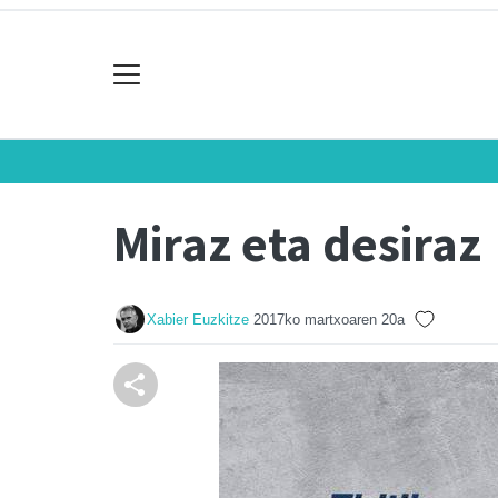
Miraz eta desiraz
Xabier Euzkitze
2017ko martxoaren 20a