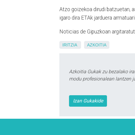
Atzo goizekoa dirudi batzuetan, a
igaro dira ETAk jarduera armatuar
Noticias de Gipuzkoan argitaratuta
IRITZIA
AZKOITIA
Azkoitia Gukak zu bezalako ira
modu profesionalean lantzen ja
Izan Gukakide