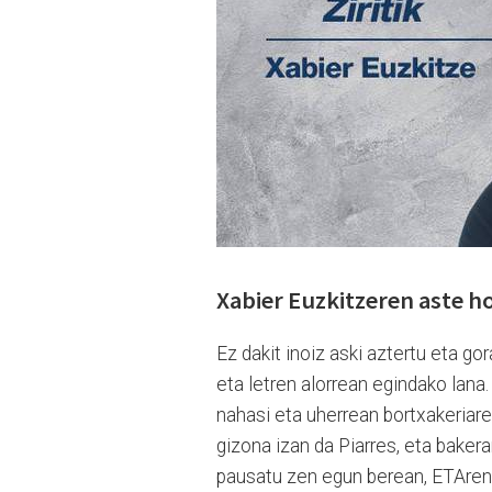
Xabier Euzkitzeren aste ho
E
z dakit inoiz aski aztertu eta g
eta letren alorrean egindako lana.
nahasi eta uherrean bortxakeriaren
gizona izan da Piarres, eta baker
pausatu zen egun berean, ETAren