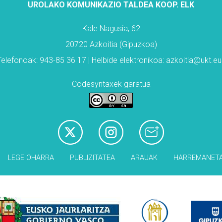
UROLAKO KOMUNIKAZIO TALDEA KOOP. ELK
Kale Nagusia, 62
20720 Azkoitia (Gipuzkoa)
Telefonoak: 943-85 36 17 | Helbide elektronikoa: azkoitia@ukt.eu
Codesyntaxek garatua
LEGE OHARRA
PUBLIZITATEA
ARAUAK
HARREMANET
Babesleak