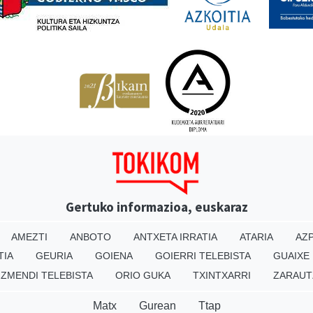
Gertuko informazioa, euskaraz
AMEZTI
ANBOTO
ANTXETA IRRATIA
ATARIA
AZP
TIA
GEURIA
GOIENA
GOIERRI TELEBISTA
GUAIXE
IZMENDI TELEBISTA
ORIO GUKA
TXINTXARRI
ZARAUT
Matx
Gurean
Ttap