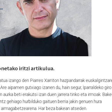
netako iritzi artikulua.
oratua izango den Piarres Xarriton hazpandarrak euskalgintzar
 Are aipamen gutxiago izanen du, hain segur, Iparraldeko giro
 aurka beti erakutsi izan duen jarrera tinko eta irmoak. Bake
antz gehiago hurbilduko gaituen berria jakin genuen hura
 armagabetzearena. Har beza bakean atseden.