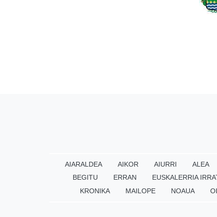
AIARALDEA
AIKOR
AIURRI
ALEA
BEGITU
ERRAN
EUSKALERRIA IRRA
KRONIKA
MAILOPE
NOAUA
O