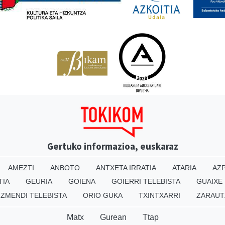
Gertuko informazioa, euskaraz
AMEZTI
ANBOTO
ANTXETA IRRATIA
ATARIA
AZP
TIA
GEURIA
GOIENA
GOIERRI TELEBISTA
GUAIXE
IZMENDI TELEBISTA
ORIO GUKA
TXINTXARRI
ZARAUT
Matx
Gurean
Ttap