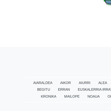
AIARALDEA
AIKOR
AIURRI
ALEA
BEGITU
ERRAN
EUSKALERRIA IRRA
KRONIKA
MAILOPE
NOAUA
O