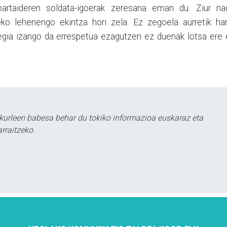
 partaideren soldata-igoerak zeresana eman du. Ziur na
eko lehenengo ekintza hori zela. Ez zegoela aurretik har
 egia izango da errespetua ezagutzen ez duenak lotsa ere
kurleen babesa behar du tokiko informazioa euskaraz eta
rraitzeko.