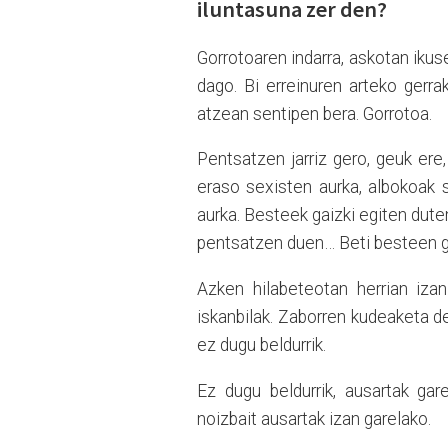
iluntasuna zer den?
Gorrotoaren indarra, askotan ikuse
dago. Bi erreinuren arteko gerrak
atzean sentipen bera. Gorrotoa.
Pentsatzen jarriz gero, geuk ere
eraso sexisten aurka, albokoak 
aurka. Besteek gaizki egiten dute
pentsatzen duen… Beti besteen g
Azken hilabeteotan herrian izan
iskanbilak. Zaborren kudeaketa del
ez dugu beldurrik.
Ez dugu beldurrik, ausartak gar
noizbait ausartak izan garelako.