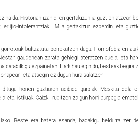
zina da. Historian izan diren gertakizun ia guztien atzean b
, erlijio-intolerantziak… Mila gertakizun ezberdin, eta guzt
, gorrotoak bultzatuta borrokatzen dugu. Homofobiaren aur
siestan gaudenean zarata gehiegi ateratzen duela, eta ha
na darabilkigu ezpainetan. Hark hau egin du, besteak begira 
onapean, eta atsegin ez dugun hura salatzen.
 ditugu honen guztiaren adibide garbiak. Meskita dela et
a eta, istiluak. Gaizki iruditzen zaigun horri aurpegia emat
elako. Beste era batera esanda, badakigu beldurra zer de