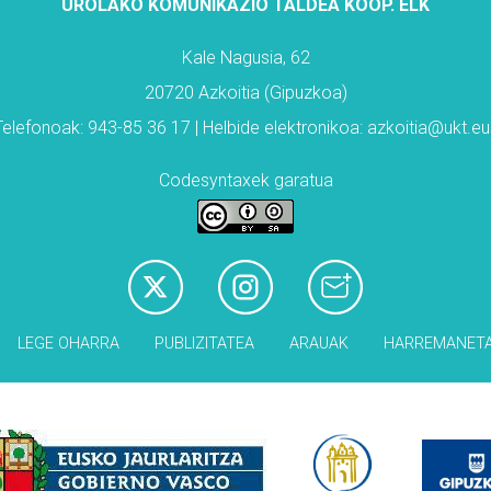
UROLAKO KOMUNIKAZIO TALDEA KOOP. ELK
Kale Nagusia, 62
20720 Azkoitia (Gipuzkoa)
Telefonoak: 943-85 36 17 | Helbide elektronikoa: azkoitia@ukt.eu
Codesyntaxek garatua
LEGE OHARRA
PUBLIZITATEA
ARAUAK
HARREMANET
Babesleak