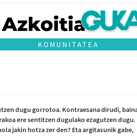
KOMUNITATEA
tzen dugu gorrotoa. Kontraesana dirudi, bain
rakoa ere sentitzen dugulako ezagutzen dugu.
nola jakin hotza zer den? Eta argitasunik gabe,