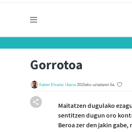
Gorrotoa
Xabier Etxaniz Ulazia
2015eko uztailaren 6a
Maitatzen dugulako ezagu
sentitzen dugun oro kont
Beroa zer den jakin gabe, 