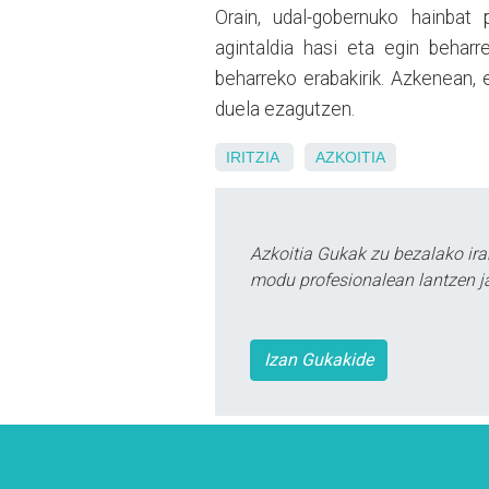
Orain, udal-gobernuko hainbat
agintaldia hasi eta egin beharr
beharreko erabakirik. Azkenean,
duela ezagutzen.
IRITZIA
AZKOITIA
Azkoitia Gukak zu bezalako ira
modu profesionalean lantzen ja
Izan Gukakide